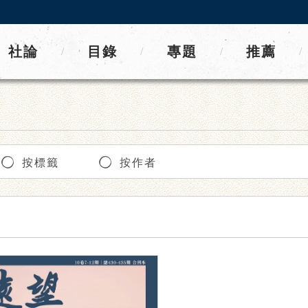
社論
目錄
專題
推薦
/
/
/
/
按標籤
按作者