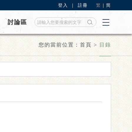
登入
｜
註冊
繁
｜
简
討論區
您的當前位置：
首頁
>
目錄