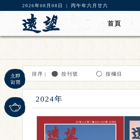
2026年08月08日
|
丙午年六月廿六
首頁
/
排序
按刊號
按欄目
｜
2024年