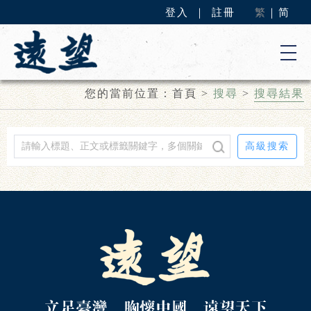
登入
｜
註冊
繁
｜
简
您的當前位置：
首頁
>
搜尋
>
搜尋結果
高級搜索