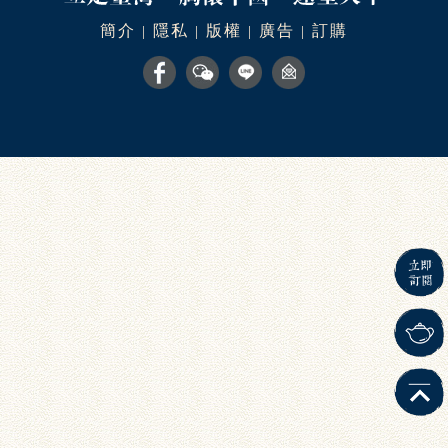
簡介
隱私
版權
廣告
訂購
|
|
|
|