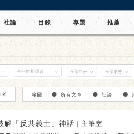
社論
目錄
專題
推薦
/
/
/
/
作者
範圍
所有文章
社論
｜
破解「反共義士」神話
|
主筆室