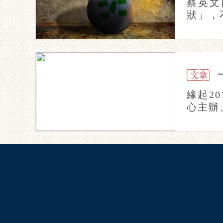
蔡英文
狀」，
緣起2
心主辦