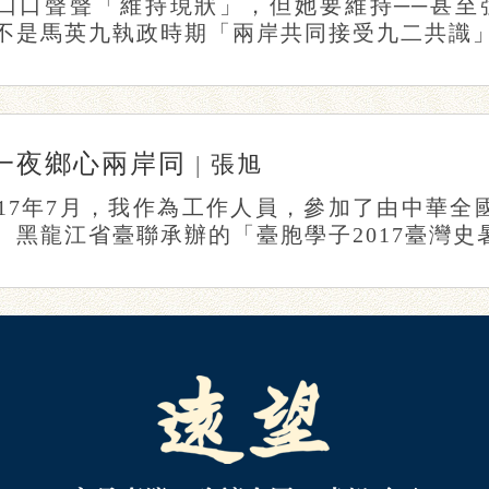
口口聲聲「維持現狀」，但她要維持──甚至
不是馬英九執政時期「兩岸共同接受九二共識」下
一夜鄉心兩岸同
|
張旭
017年7月，我作為工作人員，參加了由中華
、黑龍江省臺聯承辦的「臺胞學子2017臺灣史暑期