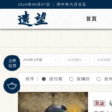
2026年08月07日
|
丙午年六月廿五
首頁
/
排序
按日期
按欄目
按
｜