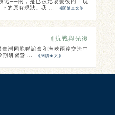
強化──的，是已被她改變後的「現
的原有現狀。我 ...
閱讀全文
抗戰與光復
全國臺灣同胞聯誼會和海峽兩岸交流中
研習營 ...
閱讀全文