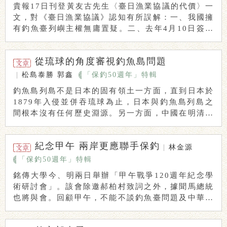
貴報17日刊登黃友古先生〈臺日漁業協議的代價〉一
文，對《臺日漁業協議》認知有所誤解：一、我國擁
有釣魚臺列嶼主權無庸置疑。二、去年4月10日簽訂
...
從琉球的角度審視釣魚島問題
|
松島泰勝
郭鑫
「保釣50週年」特輯
釣魚島列島不是日本的固有領土一方面，直到日本於
1879年入侵並併吞琉球為止，日本與釣魚島列島之
間根本沒有任何歷史淵源。另一方面，中國在明清時
期 ...
紀念甲午 兩岸更應聯手保釣
|
林金源
「保釣50週年」特輯
銘傳大學今、明兩日舉辦「甲午戰爭120週年紀念學
術研討會」。該會除邀郝柏村致詞之外，據聞馬總統
也將與會。回顧甲午，不能不談釣魚臺問題及中華民
國 ...