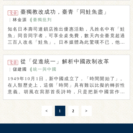
臺獨教改成功，臺青「同鮭魚盡」
|
林金源
臺獨批判
知名日本壽司連鎖店推出優惠活動，凡姓名中有「鮭
魚」同音同字者，可享全桌免費，數天內全臺竟超過
三百人改名「鮭魚」。日本媒體為此驚嘆不已，他們
分析 ...
從「促進統一」解析中國政制改革
|
儲建國
統一與中國
1949年10月1日，新中國成立了，「時間開始了」。
在人類歷史上，這個「時間」具有難以比擬的轉折性
意義。胡風在寫那首長詩時，只是把新中國當作蘇
...
<
1
2
>