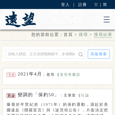
登入
｜
註冊
繁
｜
简
您的當前位置：
首頁
>
搜尋
>
搜尋結果
高級搜索
2021年4月
|
老培
老培有畫說
變調的「保釣50」
|
主筆室
社論
爆發於半世紀前（1971年）的保釣運動，源起於美
國違反《開羅宣言》與《波茨坦公告》，片面決定把