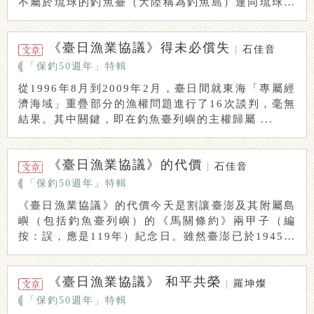
不屬於琉球的釣魚臺（大陸稱為釣魚島）連同琉球交
給 ...
《臺日漁業協議》得未必償失
|
石佳音
「保釣50週年」特輯
從1996年8月到2009年2月，臺日間就東海「專屬經
濟海域」重疊部分的漁權問題進行了16次談判，毫無
結果。其中關鍵，即在釣魚臺列嶼的主權歸屬 ...
《臺日漁業協議》的代價
|
石佳音
「保釣50週年」特輯
《臺日漁業協議》的代價今天是割讓臺澎及其附屬島
嶼（包括釣魚臺列嶼）的《馬關條約》兩甲子（編
按：誤，應是119年）紀念日。雖然臺澎已於1945年
...
《臺日漁業協議》 和平共榮
|
羅坤燦
「保釣50週年」特輯