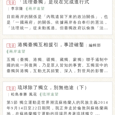
「法理臺獨」是現在完成進行式
|
李宗隆
兩岸遠望
目前兩岸的關係是「內戰遺留下來的政治關係」，也
是「一國兩府」的關係。依據兩岸各自奉行的憲法，
「法理統一」從未動搖過。但臺獨政府以偷換「法理
概念 ...
港獨臺獨互相援引，事證確鑿
|
編輯部
兩岸遠望
五獨（臺獨、港獨、疆獨、藏獨、蒙獨）聯手遏制中
國的統一與復興，乃是眾人皆知的事實。五獨當中的
臺獨與港獨，互動尤其頻繁、深入，對世局的影響尤
其顯 ...
琉球除了獨立，別無他途（下）
|
松島泰勝
風花
琉球遠望
第5節 獨立運動是世界潮流蘇格蘭人的民族主義2014
年9月14日至22日期間，我正奔走於倫敦與蘇格蘭兩
地，在蘇格蘭獨立運動的現場思考著琉球獨立 ...