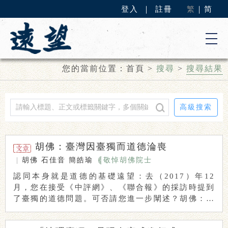
登入
｜
註冊
繁
｜
简
您的當前位置：
首頁
>
搜尋
>
搜尋結果
高級搜索
胡佛：臺灣因臺獨而道德淪喪
|
胡佛
石佳音
簡皓瑜
敬悼胡佛院士
認同本身就是道德的基礎遠望：去（2017）年12
月，您在接受《中評網》、《聯合報》的採訪時提到
了臺獨的道德問題。可否請您進一步闡述？胡佛：今
（ ...