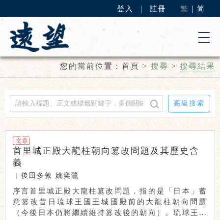
登入
｜
註冊
繁
｜
简
您的當前位置：
首頁
>
搜尋
>
搜尋結果
高級搜索
首里城正殿大龍柱朝向篡改問題及其歷史含
義
|
後田多敦
姚奕鷺
序言首里城正殿大龍柱篡改問題，指的是「日本」蓄
意篡改昔日琉球王國王城國殿前的大龍柱朝向問題
（今後日本仍將繼續維持篡改後的朝向）。琉球王國