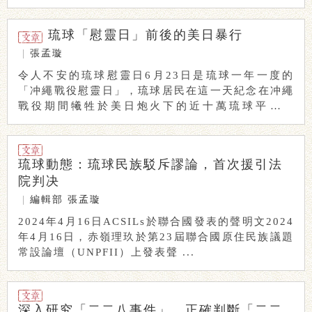
時期， ...
琉球「慰靈日」前後的美日暴行
|
張孟璇
令人不安的琉球慰靈日6月23日是琉球一年一度的
「冲繩戰役慰靈日」，琉球居民在這一天紀念在冲繩
戰役期間犧牲於美日炮火下的近十萬琉球平民。
1945 ...
琉球動態：琉球民族駁斥謬論，首次援引法
院判决
|
編輯部
張孟璇
2024年4月16日ACSILs於聯合國發表的聲明文2024
年4月16日，赤嶺理玖於第23屆聯合國原住民族議題
常設論壇（UNPFII）上發表聲 ...
深入研究「二二八事件」，正確判斷「二二