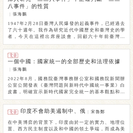
八事件」的性質
|
張海鵬
1947年2月28日臺灣人民爆發的起義事件，已經過去
了六十週年。我作為研究近代中國歷史和臺灣史的學
者，今天在這裡出席座談會，回顧六十年前臺灣人
...
一個中國：國家統一的全部歷史和法理依據
|
張海鵬
2022年8月，國務院臺灣事務辦公室和國務院新聞辦
公室公開發表《臺灣問題與新時代中國統一事業》白
皮書，明確宣示新時代國家完全統一的基本觀點和主
...
印度不會助美遏制中、俄
|
宋魯鄭
在中美博弈的背景下，印度由於一定的實力、地理位
置、西方民主制度以及和中國的領土爭端，而成為美