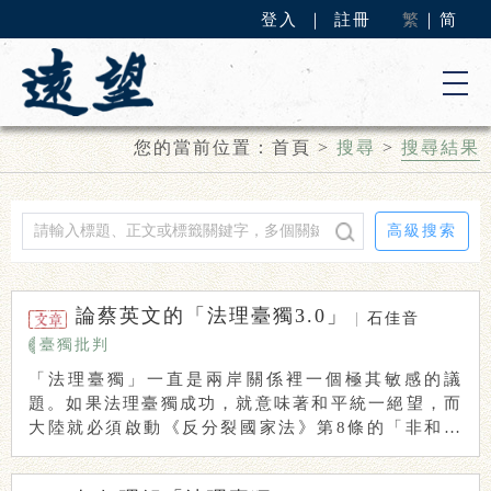
登入
｜
註冊
繁
｜
简
您的當前位置：
首頁
>
搜尋
>
搜尋結果
高級搜索
論蔡英文的「法理臺獨3.0」
|
石佳音
臺獨批判
「法理臺獨」一直是兩岸關係裡一個極其敏感的議
題。如果法理臺獨成功，就意味著和平統一絕望，而
大陸就必須啟動《反分裂國家法》第8條的「非和平
方式」 ...