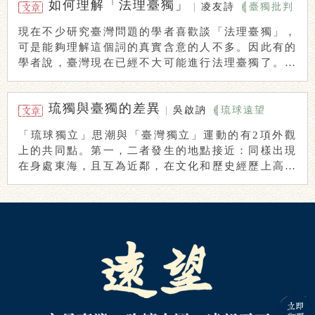
如何理解「法理臺獨」
|
凌友詩
臺獨批判
現在不少研究臺灣問題的學者喜歡談「法理臺獨」，
可是能夠理解這個詞的真實含意的人不多。因此有的
學者說，臺灣現在已經不大可能進行法理臺獨了。這
類學 ...
琉獨與臺獨的差異
|
吳啟訥
琉球遠望
「琉球獨立」思潮與「臺灣獨立」運動的有2項外觀
上的共同點。第一，二者發生的地點接近：同樣出現
在身處東海，且互為近鄰，在文化和歷史經歷上高度
相似 ...