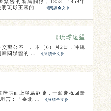
密的藩屬關係，1853—1859年
琉球王國的 ...
閱讀全文
琉球遠望
輯部
外交辦公室」。本（6）月2日，冲繩
國媒體的 ...
閱讀全文
臺灣表面上舉島歡騰，一派慶祝回歸
言：「臺北 ...
閱讀全文