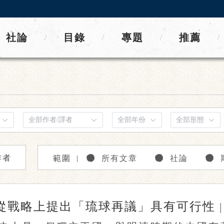
社論
目錄
專題
推薦
/
/
/
/
作者
範圍
所有文章
社論
｜
從戰略上提出「琉球再議」具有可行性