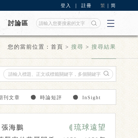
登入
｜
註冊
繁
｜
简
討論區
您的當前位置：
首頁
>
搜尋
>
搜尋結果
期刊文章
時論短評
InSight
琉球遠望
|
張海鵬