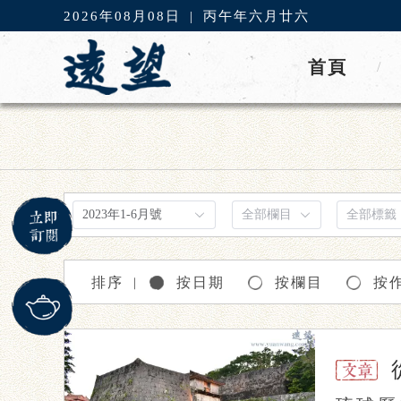
2026年08月08日
|
丙午年六月廿六
首頁
/
排序
按日期
按欄目
按
｜