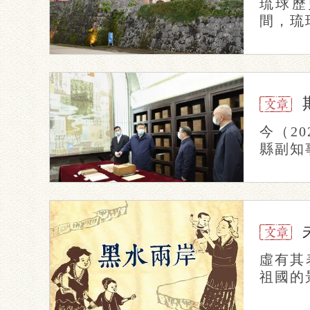
琉球歷
間，琉
今（2
縣副知
虛有其
祖國的