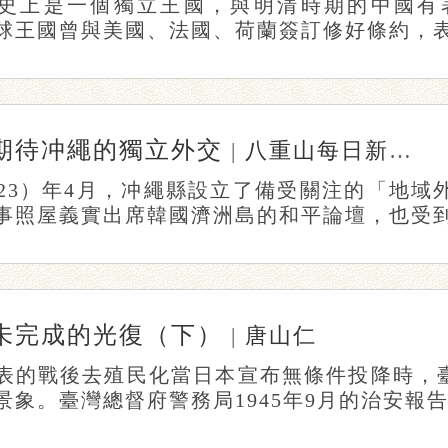
史上是一個獨立王國，與明清時期的中國有著緊
球王國曾與美國、法國、荷蘭簽訂修好條約，表明
期待冲繩的獨立外交
|
八重山每日新聞
編
023）年4月，冲繩縣設立了備受關注的「地域
事照屋義實出席韓國濟洲島的和平論壇，也受到韓
未完成的光復（下）
|
唐山仁
表的戰後去殖民化當日本宣布無條件投降時，
景象。臺灣總督府警務局1945年9月的治安報告坦