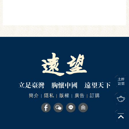
簡介
隱私
版權
廣告
訂購
|
|
|
|