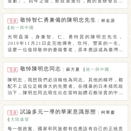
道歉」。四年之後，蔡競選連任，她的選辦發言人
...
敬悼智仁勇兼備的陳明忠先生
|
林金源
統一與中國
光明磊落，身兼智、仁、勇特質的陳明忠先生，
2019年11月21日走完他傳奇、坎坷、豐富的一生。
這麼一位值得敬仰的臺籍耆老，原本應該成為臺灣人
的 ...
敬悼陳明忠同志
|
蘇方夏
統一與中國
陳明忠，我想我們必須稱他為同志。其他的稱呼，都
配不上這位足稱偉大的先覺者。在殘暴的日本殖民統
治下，陳明忠同志萌生出在當時如鑽石般珍貴的中華
民族 ...
試論多元一導的華家意識形態
|
柯華慶
大陸遠望
每一個政黨、國家和民族都有也應該有自己的正統意