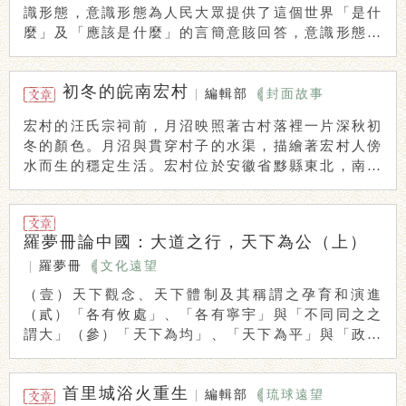
識形態，意識形態為人民大眾提供了這個世界「是什
麼」及「應該是什麼」的言簡意賅回答，意識形態可
以召 ...
初冬的皖南宏村
|
編輯部
封面故事
宏村的汪氏宗祠前，月沼映照著古村落裡一片深秋初
冬的顏色。月沼與貫穿村子的水渠，描繪著宏村人傍
水而生的穩定生活。宏村位於安徽省黟縣東北，南宋
由汪 ...
羅夢冊論中國：大道之行，天下為公（上）
|
羅夢冊
文化遠望
（壹）天下觀念、天下體制及其稱謂之孕育和演進
（貳）「各有攸處」、「各有寧宇」與「不同同之之
謂大」（參）「天下為均」、「天下為平」與「政在
生成、 ...
首里城浴火重生
|
編輯部
琉球遠望