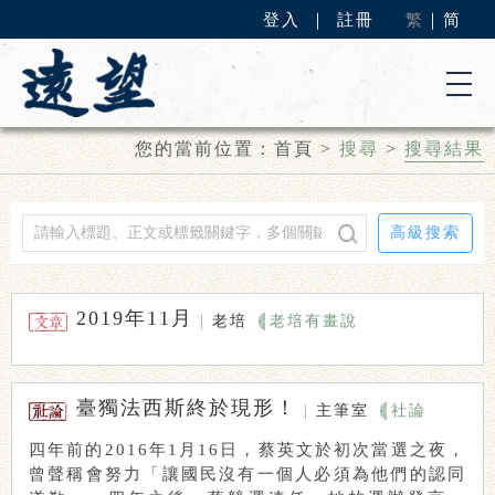
登入
｜
註冊
繁
｜
简
您的當前位置：
首頁
>
搜尋
>
搜尋結果
高級搜索
2019年11月
|
老培
老培有畫說
臺獨法西斯終於現形！
|
主筆室
社論
四年前的2016年1月16日，蔡英文於初次當選之夜，
曾聲稱會努力「讓國民沒有一個人必須為他們的認同