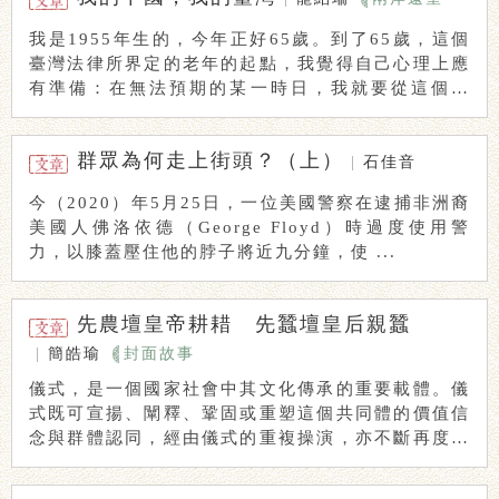
我是1955年生的，今年正好65歲。到了65歲，這個
臺灣法律所界定的老年的起點，我覺得自己心理上應
有準備：在無法預期的某一時日，我就要從這個世
...
群眾為何走上街頭？（上）
|
石佳音
今（2020）年5月25日，一位美國警察在逮捕非洲裔
美國人佛洛依德（George Floyd）時過度使用警
力，以膝蓋壓住他的脖子將近九分鐘，使 ...
先農壇皇帝耕耤 先蠶壇皇后親蠶
|
簡皓瑜
封面故事
儀式，是一個國家社會中其文化傳承的重要載體。儀
式既可宣揚、闡釋、鞏固或重塑這個共同體的價值信
念與群體認同，經由儀式的重複操演，亦不斷再度肯
定了 ...