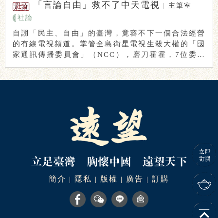
「言論自由」救不了中天電視
|
主筆室
社論
自詡「民主、自由」的臺灣，竟容不下一個合法經營
的有線電視頻道。掌管全島衛星電視生殺大權的「國
家通訊傳播委員會」（NCC），磨刀霍霍，7位委員
一 ...
簡介
隱私
版權
廣告
訂購
|
|
|
|