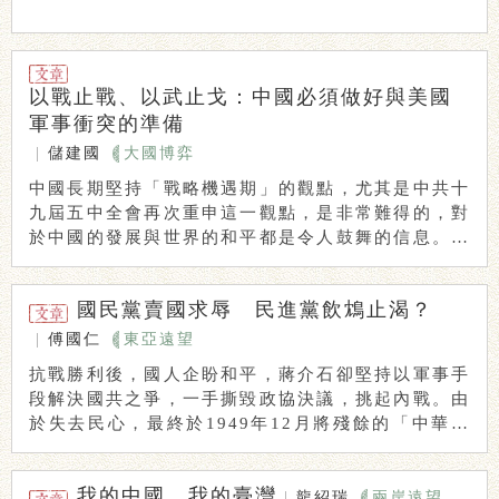
以戰止戰、以武止戈：中國必須做好與美國
軍事衝突的準備
|
儲建國
大國博弈
中國長期堅持「戰略機遇期」的觀點，尤其是中共十
九屆五中全會再次重申這一觀點，是非常難得的，對
於中國的發展與世界的和平都是令人鼓舞的信息。這
一方 ...
國民黨賣國求辱 民進黨飲鴆止渴？
|
傅國仁
東亞遠望
抗戰勝利後，國人企盼和平，蔣介石卻堅持以軍事手
段解決國共之爭，一手撕毀政協決議，挑起內戰。由
於失去民心，最終於1949年12月將殘餘的「中華民
...
我的中國，我的臺灣
|
龍紹瑞
兩岸遠望