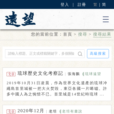
登入
｜
註冊
繁
｜
简
您的當前位置：
首頁
>
搜尋
>
搜尋結果
高級搜索
琉球歷史文化考察記
|
張海鵬
琉球遠望
2019年10月31日凌晨，作為世界文化遺產的琉球冲
繩島首里城被一把大火焚毀，東亞各國一片唏噓。許
多中國人為之惋惜不已。首里城是14世紀時琉球 ...
2020年12月
|
老培
老培有畫說