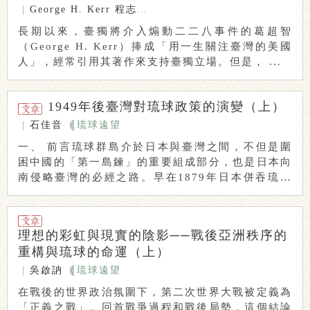
|
George H. Kerr
程志寰
石佳音
長期以來，臺獨將介入煽動二二八事件的葛超智
（George H. Kerr）捧成「用一生關注臺灣的美國
人」，經常引用其著作來支持臺獨立場。但是， ...
1949年後臺灣對琉球政策的演變（上）
|
石佳音
琉球遠望
一、 前言琉球群島介於日本與臺灣之間，不但是圍
困中國的「第一島鍊」的重要組成部分，也是日本向
南侵略臺灣的必經之路。早在1879年日本併吞琉球
之 ...
理想的彩虹與現實的陰影──戰後亞洲秩序的
重構與琉球的命運（上）
|
吳啟訥
琉球遠望
在戰後的世界政治氛圍下，第二次世界大戰被定義為
「正義之戰」。回首戰爭過程和戰後局勢，這個結論