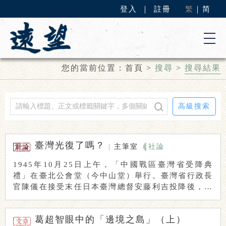
登入
｜
註冊
繁
｜
简
您的當前位置：
首頁
>
搜尋
>
搜尋結果
高級搜索
臺灣光復了嗎？
|
主筆室
社論
1945年10月25日上午，「中國戰區臺灣省受降典
禮」在臺北公會堂（今中山堂）舉行。臺灣省行政長
官陳儀在接受末任日本臺灣總督安藤利吉投降後，宣
...
葛超智眼中的「邊境之島」（上）