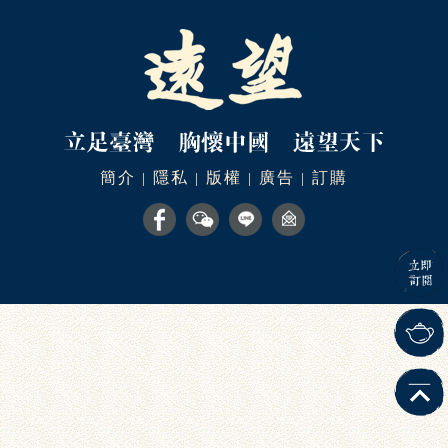
簡介
隱私
版權
廣告
訂購
|
|
|
|