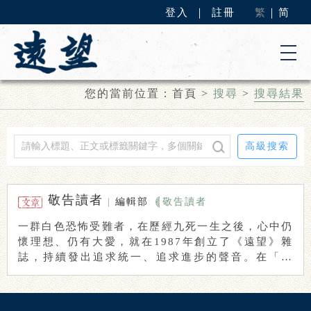
登入
｜
註冊
繁
｜
简
您的當前位置：
首頁
>
搜尋
>
搜尋結果
高級搜索
敬告讀者
|
編輯部
敬告讀者
一群白色恐怖受難者，在歷經九死一生之後，心中仍
懷理想、仍有大愛，就在1987年創立了《遠望》雜
誌，持續發出追求統一、追求進步的聲音。在「左
派」 ...