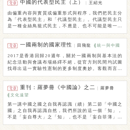
中國的代表型民主（上）
|
王紹光
由偏重內容與實質或偏重形式與程序，我們把民主分
為「代表型民主」和「代議型民主」。代議型民主只
是一種金絲鳥籠式民主，不應是、也不可能是唯一可
取的 ...
一國兩制的國家理性
|
田飛龍
統一與中國
2017是香港回歸20週年，關於一國兩制與基本法的
紀念活動與會議布場絡繹不絕，從官方到民間均試圖
找尋出這一實驗性憲制的更多制度奧妙。客觀而言，
...
重刊：羅夢冊《中國論》之二
|
羅夢冊
文化遠望
第一講中國之國之自我再認識（續）第二節「中國之
國」之自我再認識自然，我們所說的這一個「知」，
不是「妄自尊大」之「知」，也不是「妄自菲薄」之
「知 ...