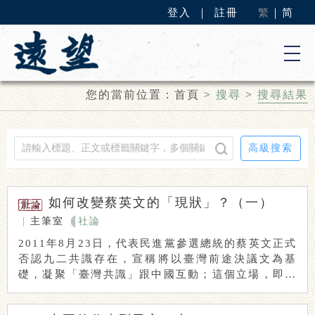
登入
｜
註冊
繁
｜
简
您的當前位置：
首頁
>
搜尋
>
搜尋結果
高級搜索
如何改變蔡英文的「現狀」？（一）
|
主筆室
社論
2011年8月23日，代表民進黨參選總統的蔡英文正式
否認九二共識存在，宣稱將以臺灣前途決議文為基
礎，凝聚「臺灣共識」跟中國互動；這個立場，即使
...