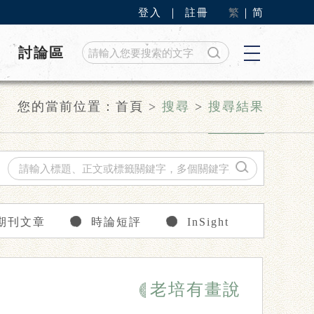
登入
｜
註冊
繁
｜
简
討論區
您的當前位置：
首頁
>
搜尋
>
搜尋結果
期刊文章
時論短評
InSight
老培有畫說