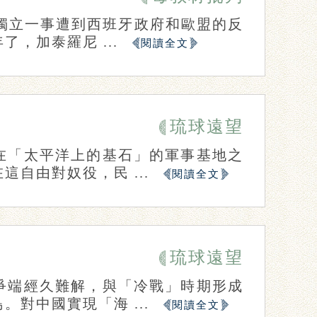
求獨立一事遭到西班牙政府和歐盟的反
，加泰羅尼 ...
閱讀全文
琉球遠望
在「太平洋上的基石」的軍事基地之
自由對奴役，民 ...
閱讀全文
琉球遠望
爭端經久難解，與「冷戰」時期形成
對中國實現「海 ...
閱讀全文