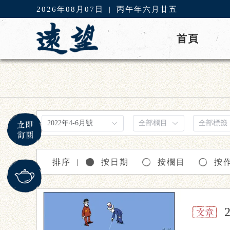
2026年08月07日
|
丙午年六月廿五
首頁
/
排序
按日期
按欄目
按
｜