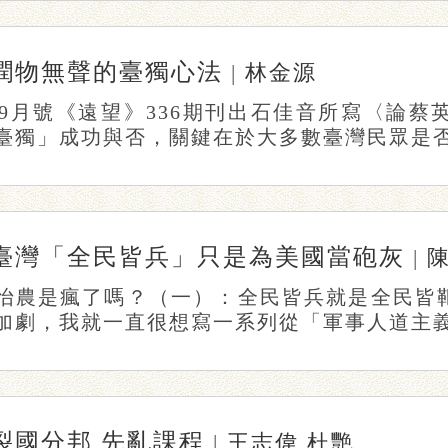
潤物無聲的臺獨心法
|
林金源
6年9月號《遠望》336期刊出石佳音所寫〈論
臺獨」成功與否，關鍵在於大多數臺灣民眾是否確
臺灣「全民皆兵」只是為美國當砲灰
|
怡農是瘋了嗎？（一）：全民皆兵就是全民皆
加劇，我就一直很想寫一系列從「軍事人道主義」（mi
裂國分邦 先亂課程
|
王志偉
杜艷