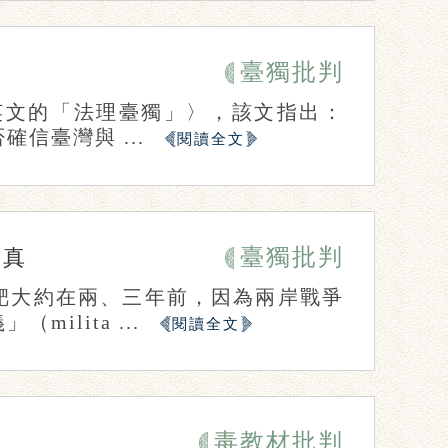
臺獨批判
蔡英文的「法理臺獨」〉，該文指出：
信臺灣與 ...
閱讀全文
臺獨批判
陳真
靶大約在兩、三年前，因為兩岸戰爭
lita ...
閱讀全文
毒教材批判