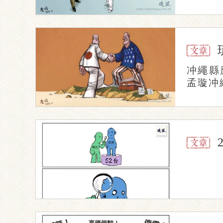
冲繩縣
孟璇冲