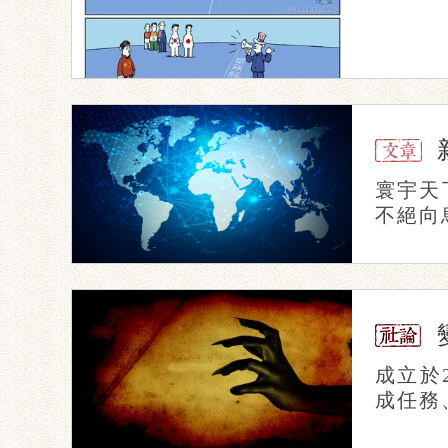
寰宇天
不絕向
成立於
成任務