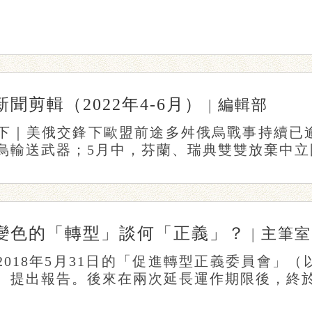
新聞剪輯（2022年4-6月）
|
編輯部
下｜美俄交鋒下歐盟前途多舛俄烏戰事持續已
烏輸送武器；5月中，芬蘭、瑞典雙雙放棄中立國
變色的「轉型」談何「正義」？
|
主筆室
2018年5月31日的「促進轉型正義委員會」
、提出報告。後來在兩次延長運作期限後，終於在今