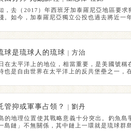
知，去（2017）年西班牙加泰羅尼亞地區要
淺。如今，加泰羅尼亞獨立公投也過去將近一年了
琉球是琉球人的琉球
|
方治
日在太平洋上的地位，相當重要，是美國號稱
時也是自由世界在太平洋上的反共堡壘之一，在這
託管抑或軍事占領？
|
劉丹
島的地理位置使其戰略意義十分突出。釣魚島
一島鏈」不無關係，其中鏈上一環就是琉球群島。