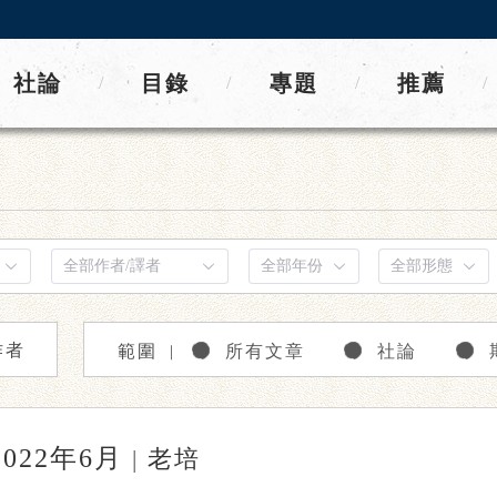
社論
目錄
專題
推薦
/
/
/
/
作者
範圍
所有文章
社論
｜
2022年6月
|
老培