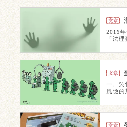
201
「法理
一、吳
風險的