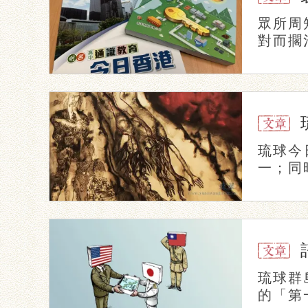
眾所周
對而擱
琉球今
一；同
琉球群
的「第