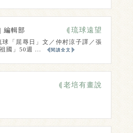
琉球遠望
|
編輯部
琉球「屈辱日」文／仲村涼子譯／張
」50週 ...
閱讀全文
老培有畫說