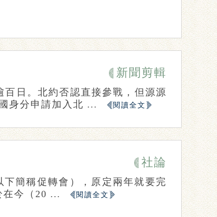
新聞剪輯
逾百日。北約否認直接參戰，但源源
身分申請加入北 ...
閱讀全文
社論
（以下簡稱促轉會），原定兩年就要完
（20 ...
閱讀全文