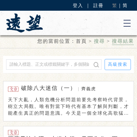
登入
｜
註冊
繁
｜
简
您的當前位置：
首頁
>
搜尋
>
搜尋結果
高級搜索
破除八大迷信（一）
|
齊義虎
天下大亂，人類危機分析問題前要先考察時代背景，
樹立大局觀。唯有對當下時代有基本了解與判斷，才
能產生真正的問題意識。今天是一個全球化高歌猛進
的時 ...