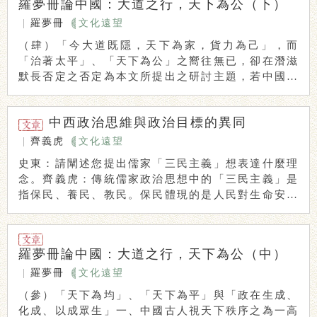
羅夢冊論中國：大道之行，天下為公（下）
|
羅夢冊
文化遠望
（肆）「今大道既隱，天下為家，貨力為己」，而
「治著太平」、「天下為公」之嚮往無已，卻在潛滋
默長否定之否定為本文所提出之研討主題，若中國社
會根柢 ...
中西政治思維與政治目標的異同
|
齊義虎
文化遠望
史東：請闡述您提出儒家「三民主義」想表達什麼理
念。齊義虎：傳統儒家政治思想中的「三民主義」是
指保民、養民、教民。保民體現的是人民對生命安全
的需 ...
羅夢冊論中國：大道之行，天下為公（中）
|
羅夢冊
文化遠望
（參）「天下為均」、「天下為平」與「政在生成、
化成、以成眾生」一、中國古人視天下秩序之為一高