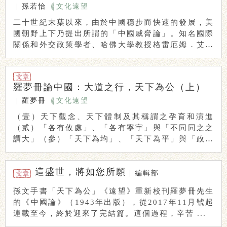
|
孫若怡
文化遠望
二十世紀末葉以來，由於中國穩步而快速的發展，美
國朝野上下乃提出所謂的「中國威脅論」。知名國際
關係和外交政策學者、哈佛大學教授格雷厄姆．艾利
森（ ...
羅夢冊論中國：大道之行，天下為公（上）
|
羅夢冊
文化遠望
（壹）天下觀念、天下體制及其稱謂之孕育和演進
（貳）「各有攸處」、「各有寧宇」與「不同同之之
謂大」（參）「天下為均」、「天下為平」與「政在
生成、 ...
這盛世，將如您所願
|
編輯部
孫文手書「天下為公」《遠望》重新校刊羅夢冊先生
的《中國論》（1943年出版），從2017年11月號起
連載至今，終於迎來了完結篇。這個過程，辛苦 ...