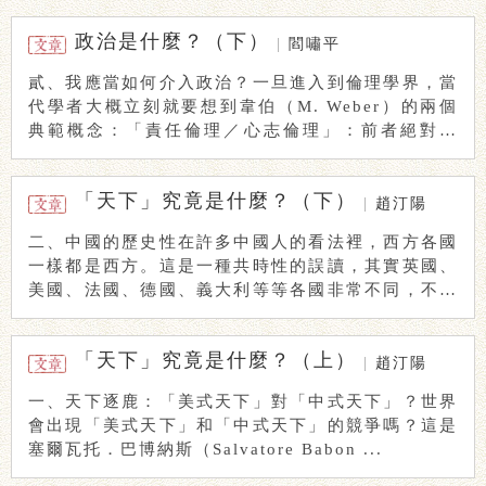
政治是什麼？（下）
|
閻嘯平
貳、我應當如何介入政治？一旦進入到倫理學界，當
代學者大概立刻就要想到韋伯（M. Weber）的兩個
典範概念：「責任倫理／心志倫理」：前者絕對務
...
「天下」究竟是什麼？（下）
|
趙汀陽
二、中國的歷史性在許多中國人的看法裡，西方各國
一樣都是西方。這是一種共時性的誤讀，其實英國、
美國、法國、德國、義大利等等各國非常不同，不能
簡單 ...
「天下」究竟是什麼？（上）
|
趙汀陽
一、天下逐鹿：「美式天下」對「中式天下」？世界
會出現「美式天下」和「中式天下」的競爭嗎？這是
塞爾瓦托．巴博納斯（Salvatore Babon ...