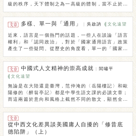
級的秩序，天下體制之為一高級的體制，當不止於前
節所 ...
多樣、單一與「通用」
|
吳啟訥
文化遠望
近來，語言是一個熱門的話題，一些人在談論「語言
權利」和「認同政治」，對於「國家通用語言」政策
產生了一些疑問。從歷史的角度看，單一的「國家語
言」 ...
中國式人文精神的崇高成就
|
閻嘯平
文化遠望
無論是在大陸還是臺灣，范仲淹的〈岳陽樓記〉和歐
陽修的〈醉翁亭記〉都是中學生語文課的必讀文章；
而這兩篇於意向和風格上截然不同的散文，顯然全都
體現 ...
從中西文化差異談美國庸人自擾的「修昔底
德陷阱」（上）