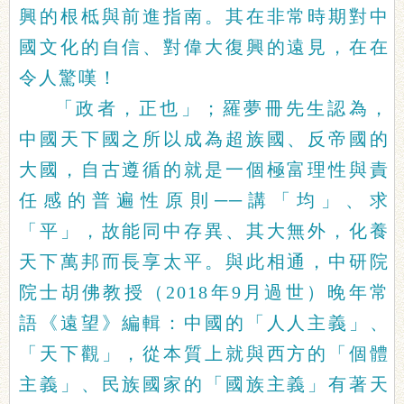
興的根柢與前進指南。其在非常時期對中
國文化的自信、對偉大復興的遠見，在在
令人驚嘆！
「政者，正也」；羅夢冊先生認為，
中國天下國之所以成為超族國、反帝國的
大國，自古遵循的就是一個極富理性與責
任感的普遍性原則──講「均」、求
「平」，故能同中存異、其大無外，化養
天下萬邦而長享太平。與此相通，中研院
院士胡佛教授（2018年9月過世）晚年常
語《遠望》編輯：中國的「人人主義」、
「天下觀」，從本質上就與西方的「個體
主義」、民族國家的「國族主義」有著天