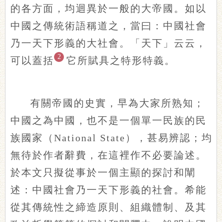
的各方面，均迴異於一般的大帝國。如以
中國之傳統術語稱道之，當曰：中國社會
乃一天下形義的大社會。「天下」云云，
2
可以蓋括
它所賦具之特形特義。
有關帝國的史實，早為大家所熟知；
中國之為中國，也不是一個單一民族的民
族國家（National State），甚易辨認；均
無待於作者辭費，在這裡作不必要論述。
於本文只擬從事於一個主顯的探討和闡
述：中國社會乃一天下形義的社會。希能
從其傳統性之締造原則、組織體制、及其