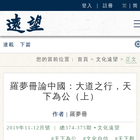
登入
｜
註冊
繁
｜
简
連載
下篇
您的當前位置：
首頁
>
文化遠望
>
正文
羅夢冊論中國：大道之行，天
下為公（上）
作者 |
羅夢冊
2019年11-12月號
|
總374-375期
文化遠望
#天下為公
#文化自信
#天下觀