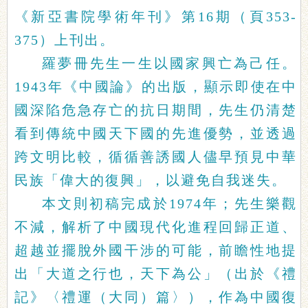
《新亞書院學術年刊》第16期（頁353-
375）上刊出。
羅夢冊先生一生以國家興亡為己任。
1943年《中國論》的出版，顯示即使在中
國深陷危急存亡的抗日期間，先生仍清楚
看到傳統中國天下國的先進優勢，並透過
跨文明比較，循循善誘國人儘早預見中華
民族「偉大的復興」，以避免自我迷失。
本文則初稿完成於1974年；先生樂觀
不減，解析了中國現代化進程回歸正道、
超越並擺脫外國干涉的可能，前瞻性地提
出「大道之行也，天下為公」（出於《禮
記》〈禮運（大同）篇〉），作為中國復