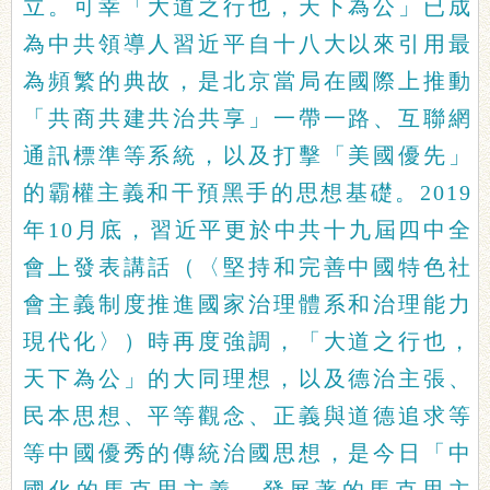
立。可幸「大道之行也，天下為公」已成
為中共領導人習近平自十八大以來引用最
為頻繁的典故，是北京當局在國際上推動
「共商共建共治共享」一帶一路、互聯網
通訊標準等系統，以及打擊「美國優先」
的霸權主義和干預黑手的思想基礎。2019
年10月底，習近平更於中共十九屆四中全
會上發表講話（〈堅持和完善中國特色社
會主義制度推進國家治理體系和治理能力
現代化〉）時再度強調，「大道之行也，
天下為公」的大同理想，以及德治主張、
民本思想、平等觀念、正義與道德追求等
等中國優秀的傳統治國思想，是今日「中