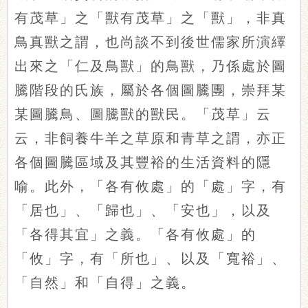
有茂草」之「獸有茂草」之「獸」，非真
鳥真獸之謂，也尚談不到後世儒家所演繹
出來之「仁及鳥獸」的鳥獸，乃係處於圖
騰階段的氏族，屬於各個圖騰團，崇拜某
某圖騰鳥、圖騰獸的獸民。「茂草」云
云，非飼養牛羊之草原和青草之謂，亦正
各個圖騰區域及其豐裕的生活資料的隱
喻。此外，「各有攸處」的「處」字，有
「居也」、「歸也」、「安也」，以及
「各得其宜」之義。「各有攸處」的
「攸」字，有「所也」、以及「寬裕」、
「自然」和「自得」之義。