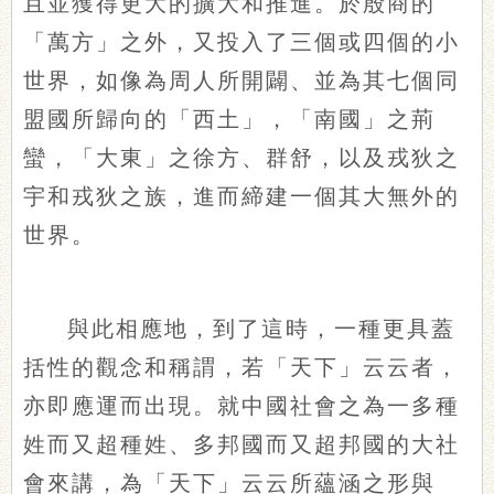
且並獲得更大的擴大和推進。於殷商的
「萬方」之外，又投入了三個或四個的小
世界，如像為周人所開闢、並為其七個同
盟國所歸向的「西土」，「南國」之荊
蠻，「大東」之徐方、群舒，以及戎狄之
宇和戎狄之族，進而締建一個其大無外的
世界。
與此相應地，到了這時，一種更具蓋
括性的觀念和稱謂，若「天下」云云者，
亦即應運而出現。就中國社會之為一多種
姓而又超種姓、多邦國而又超邦國的大社
會來講，為「天下」云云所蘊涵之形與