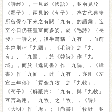
《詩經》，一見於《國語》，並兩見於
《墨子》，兩見於《荀子》。為古代典籍
所曾保存下來之有關「九有」的語彙，迄
至今日仍甚豐富而多姿。於《毛詩》〈長
發〉一詩之內，後半篇稱「九有」，而前
半篇則稱「九圍」。《毛詩》之「九
有」、「九圍」，於《韓詩》作「九
域」，而於《逸周書》作「九隅」，《緯
書》作「九囿」。此「九有」，亦即《左
宣三年傳》「貢金九牧」之「九牧」。
《荀子》〈解蔽篇〉「九有」與「九牧」
互言為用。「九牧」之「牧」，
《
詩
》
〈
大明
〉
作「坶」；《尚書》「牧野」並