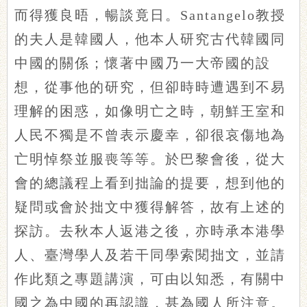
而得獲良晤，暢談竟日。Santangelo教授
的夫人是韓國人，他本人研究古代韓國同
中國的關係；懷著中國乃一大帝國的設
想，從事他的研究，但卻時時遭遇到不易
理解的困惑，如像明亡之時，朝鮮王室和
人民不獨是不曾表示慶幸，卻很哀傷地為
亡明悼祭並服喪等等。於巴黎會後，從大
會的總議程上看到拙論的提要，想到他的
疑問或會於拙文中獲得解答，故有上述的
探訪。去秋本人返港之後，亦時承本港學
人、臺灣學人及若干同學索閱拙文，並請
作此類之專題講演，可由以知悉，有關中
國之為中國的再認識，甚為國人所注意。