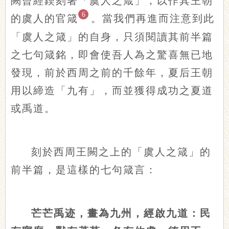
闕曾經鍥刻著「虞人之箴」，以作其王朝
6
的虞人的官箴
。當我們再進而注意到此
「虞人之箴」的自身，只須閱讀其前半篇
之七句箴銘，即會使吾人為之驚喜無已地
發現，前於西周之前的千餘年，夏后王朝
用以締造「九有」，而並獲得成功之夏道
或禹道。
刻於西周王闕之上的「虞人之箴」的
前半篇，是這樣的七句箴言：
芒芒禹迹，畫為九州，經啟九道：民