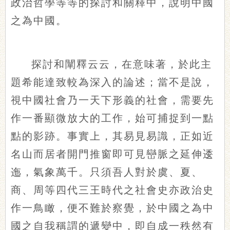
政治哲學等等的探討和關釋中，說明中國
之為中國。
探討和闡釋云云，在意味著，於此主
題希能達致較為深入的論述；當不是說，
視中國社會乃一天下形義的社會，需要先
作一番顯微放大的工作，始可捕捉到一點
點的影跡。事實上，其易見易識，正如近
名山而居者開門推窗即可見巒脈之延伸逶
迤，氣象萬千。只須吾人對於虞、夏、
商、周等四代三王時代之社會史亦政治史
作一鳥瞰，便不難於察覺，於中國之為中
國之自我稱謂的遞變中，即自成一秩然有