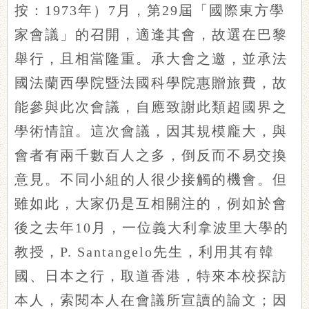
按：1973年
）7月，第29屆「國際東方學
家會議」的召開，適逢其會，故選在巴黎
舉行，且相當隆重。承大會之邀，並承法
國法蘭西學院暨法國科學院惠贈旅費，故
能參與此次會議，自應致謝此類超國界之
學術情誼。這次會議，因其規模龐大，與
會者有兩千數百人之多，倒反而不易交換
意見。不同小組的人很少接觸的機會。但
雖如此，大家仍是互相關注的，例如於會
後之去年10月，一位義大利拿波里大學的
教授，P. Santangelo先生，利用其有韓
國、日本之行，取道香港，特來本校探訪
本人，索閱本人在會議所宣讀的論文；因