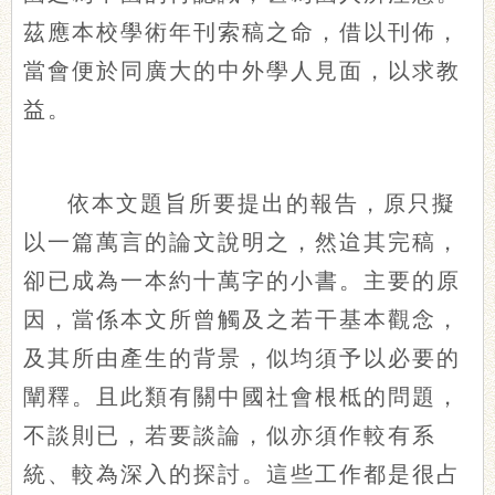
茲應本校學術年刊索稿之命，借以刊佈，
當會便於同廣大的中外學人見面，以求教
益。
依本文題旨所要提出的報告，原只擬
以一篇萬言的論文說明之，然迨其完稿，
卻已成為一本約十萬字的小書。主要的原
因，當係本文所曾觸及之若干基本觀念，
及其所由產生的背景，似均須予以必要的
闡釋。且此類有關中國社會根柢的問題，
不談則已，若要談論，似亦須作較有系
統、較為深入的探討。這些工作都是很占