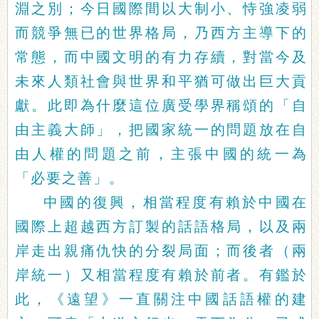
淵之別；今日國際間以大制小、恃強凌弱
而競爭無已的世界格局，乃西方主導下的
常態，而中國文明的有力存續，對當今及
未來人類社會與世界和平猶可做出巨大貢
獻。此即為什麼這位廣受學界稱頌的「自
由主義大師」，把國家統一的問題放在自
由人權的問題之前，主張中國的統一為
「必要之善」。
中國的復興，相當程度有賴於中國在
國際上超越西方訂製的話語格局，以及兩
岸走出親痛仇快的分裂局面；而後者（兩
岸統一）又相當程度有賴於前者。有鑑於
此，《遠望》一直關注中國話語權的建