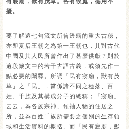
有寢廟，獸有茂草。各有攸處，德用不
擾。
要了解這七句箴文所曾透露的重大古秘，
亦即夏后王朝之為第一王朝也，其對古代
中國及其人民所曾作出了甚麼供獻？則於
這段箴文中的若干古語古義，或須先作一
點必要的闡釋。所調「民有寢廟，獸有茂
草」之「民」，當係諸不同之種落、百
姓、千族及其構成分子的總稱；「寢廟」
云云，為各族宗神、領袖人物的住居之
所，並為百姓千族所需要之個別的生存領
域和生活資料的概括。而「民有寢廟，獸