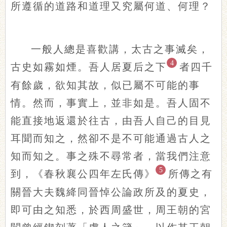
所遵循的道路和道理又究屬何道、何理？
一般人總是喜歡講，太古之事滅矣，
4
古史如霧如煙。吾人居夏后之下
者四千
有餘歲，欲知其故，似已屬不可能的事
情。然而，事實上，並非如是。吾人固不
能直接地返還於往古，由吾人自己的目見
耳聞而知之，然卻不是不可能通過古人之
知而知之。事之殊不尋常者，當我們注意
5
到，《春秋襄公四年左氏傳》
所傳之有
關晉大夫魏絳同晉悼公論政所及的夏史，
即可由之知悉，於西周盛世，周王朝的宮