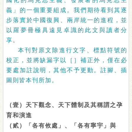
國化的馬克思主義、發展著的馬克思主
義」的一個重要組成。我們期待看到其逐
步落實於中國復興、兩岸統一的進程，並
以羅夢冊極具遠見卓識的此文與讀者分
享。
本刊對原文除進行文字、標點符號的
校正，並將缺漏字以［］補正外，僅在必
要處加註說明，其他不予更動。註腳、插
圖則皆本刊所加。
（壹）天下觀念、天下體制及其稱謂之孕
育和演進
（貳）「各有攸處」、「各有寧宇」與