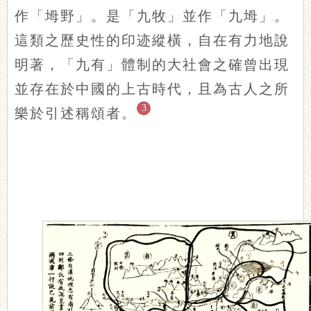
作「坶野」。是「九牧」並作「九坶」。
這類之歷史性的印迹縱橫，自在有力地說
明著，「九有」體制的大社會之確曾出現
並存在於中國的上古時代，且為古人之所
3
樂於引述稱頌者。