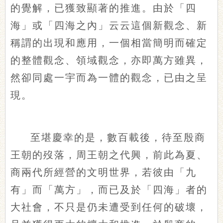
的覺解，已獲致顯著的推進。由於「四
海」或「四海之內」云云這個新觀念、新
稱謂的出現和應用，一個相當簡明而確定
的整體觀念、領域觀念，亦即萬方雖異，
然卻同處一宇而為一體的觀念，已由之呈
現。
至堪慶幸的是，數百載後，待至殷商
王朝的歿落，周王朝之代興，前此為夏、
商兩代所經營的文明世界，若彼由「九
有」而「萬方」，而已及於「四海」者的
大社會，不只是仍未遭受到任何的破壞，