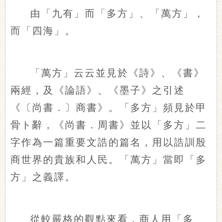
由「九有」而「多方」、「萬方」，
而「四海」。
「萬方」云云並見於《詩》、《書》
兩經，及《論語》、《墨子》之引述
《〔尚書．〕商書》。「多方」頻見於甲
骨ト辭，《尚書．周書》並以「多方」二
字作為一篇重要文誥的篇名，用以誥訓殷
商世界的貴族和人民。「萬方」當即「多
方」之義譯。
從較嚴格的觀點來看，商人用「多