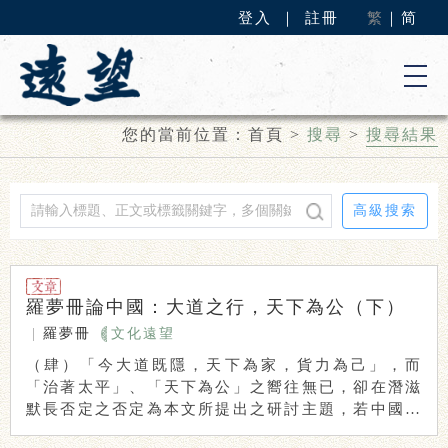
登入
｜
註冊
繁
｜
简
您的當前位置：
首頁
>
搜尋
>
搜尋結果
高級搜索
羅夢冊論中國：大道之行，天下為公（下）
|
羅夢冊
文化遠望
（肆）「今大道既隱，天下為家，貨力為己」，而
「治著太平」、「天下為公」之嚮往無已，卻在潛滋
默長否定之否定為本文所提出之研討主題，若中國社
會根柢 ...