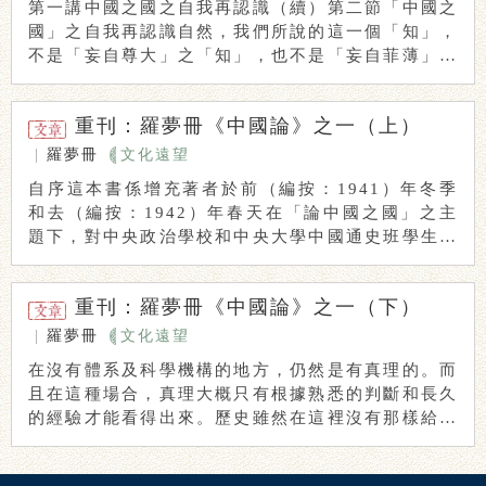
第一講中國之國之自我再認識（續）第二節「中國之
國」之自我再認識自然，我們所說的這一個「知」，
不是「妄自尊大」之「知」，也不是「妄自菲薄」之
「知 ...
重刊：羅夢冊《中國論》之一（上）
|
羅夢冊
文化遠望
自序這本書係增充著者於前（編按：1941）年冬季
和去（編按：1942）年春天在「論中國之國」之主
題下，對中央政治學校和中央大學中國通史班學生所
...
重刊：羅夢冊《中國論》之一（下）
|
羅夢冊
文化遠望
在沒有體系及科學機構的地方，仍然是有真理的。而
且在這種場合，真理大概只有根據熟悉的判斷和長久
的經驗才能看得出來。歷史雖然在這裡沒有那樣給與
一個 ...