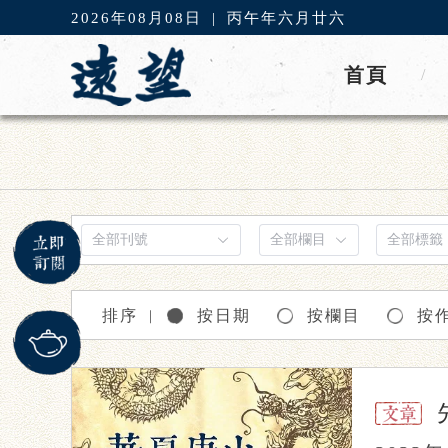
2026年08月08日
|
丙午年六月廿六
首頁
/
排序
按日期
按欄目
按
｜