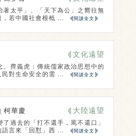
治著太平」、「天下為公」之嚮往無
若中國社會根柢 ...
閱讀全文
文化遠望
念。齊義虎：傳統儒家政治思想中的
對生命安全的需 ...
閱讀全文
大陸遠望
|
柯華慶
變了過去的「打不還手，罵不還口」
言來「回懟」西 ...
閱讀全文