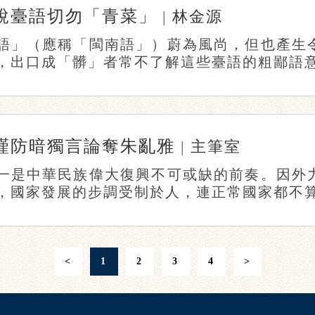
說臺語切勿「青菜」
|
林金源
語」（應稱「閩南語」）蔚為風尚，但也產生
，出口成「髒」者常不了解這些臺語的粗鄙語意，
謹防暗獨言論奪朱亂雅
|
主筆室
一是中華民族偉大復興不可或缺的前奏。因外
，國家發展的步調受制於人，連正常國家都不算，
<
1
2
3
4
>