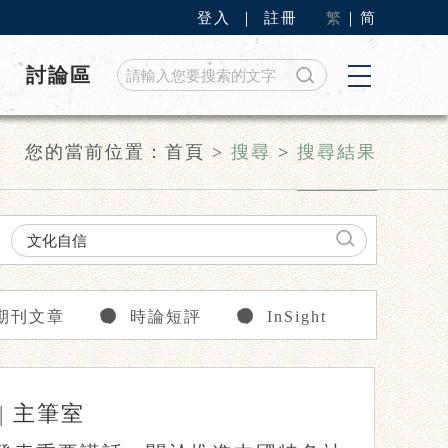
登入
｜
註冊
繁
｜
简
討論區
您的當前位置：
首頁
>
搜尋
>
搜尋結果
期刊文章
時論短評
InSight
|
主筆室