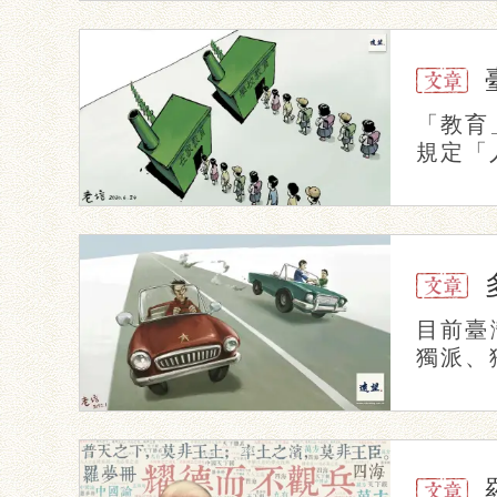
「教育
規定「
目前臺
獨派、