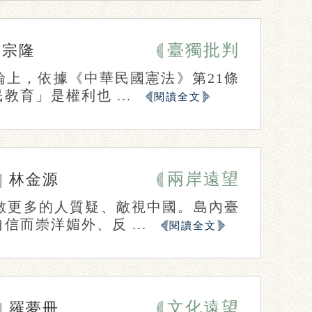
臺獨批判
李宗隆
上，依據《中華民國憲法》第21條
育」是權利也 ...
閱讀全文
兩岸遠望
|
林金源
數更多的人質疑、敵視中國。島內臺
而崇洋媚外、反 ...
閱讀全文
文化遠望
|
羅夢冊