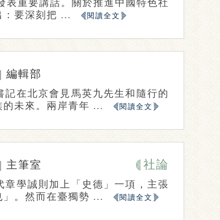
上發表重要講話。關於推進中國特色社
要深刻把 ...
閱讀全文
|
編輯部
書記在北京會見馬英九先生和隨行的
未來。兩岸青年 ...
閱讀全文
社論
|
主筆室
代章學誠則加上「史德」一項，主張
。然而在臺獨勢 ...
閱讀全文