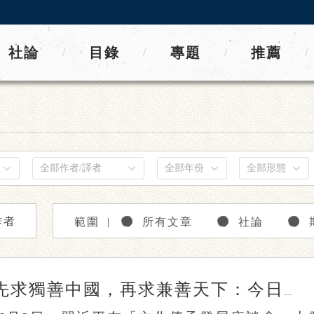
社論
目錄
專題
推薦
/
/
/
/
作者
範圍
所有文章
社論
｜
先求獨善中國，再求兼善天下：今日中國的文明自覺