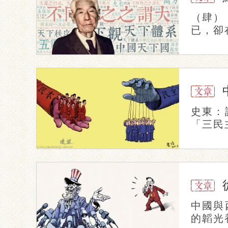
（肆）
已，卻
史東：
「三民
中國與
的韜光