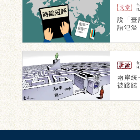
說「臺
語氾濫
兩岸統
被踐踏