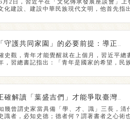
3年6月2日，習近平在「文化傳承發展座談會」
文化建設、建設中華民族現代文明，他首先指出：
「守護共同家園」的必要前提：導正臺青國族認同
確史觀，青年才能覺醒就在上個月，習近平總
年，習總書記指出：「青年是國家的希望，民族的
正確解讀「葉盛吉們」才能爭取臺灣史話語權
知幾曾謂史家當具備「學、才、識」三長，清
史識者，必知史德；德者何？謂著書者之心術也」