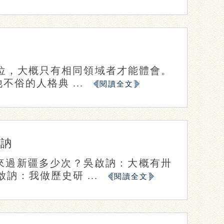
地位，大概只有相同領域者才能體會。
俗的人格典 ...
閱讀全文
啟訥
來過新疆多少次？吳啟訥：大概有卅
訥：我做歷史研 ...
閱讀全文