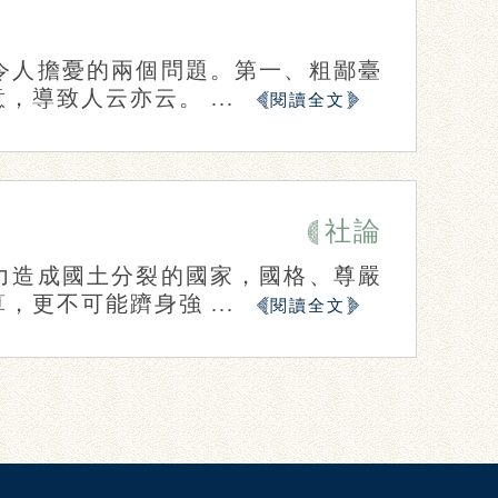
令人擔憂的兩個問題。第一、粗鄙臺
導致人云亦云。 ...
閱讀全文
社論
力造成國土分裂的國家，國格、尊嚴
更不可能躋身強 ...
閱讀全文