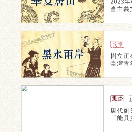
202
會主義
樹立正
臺灣青
唐代劉
「能具