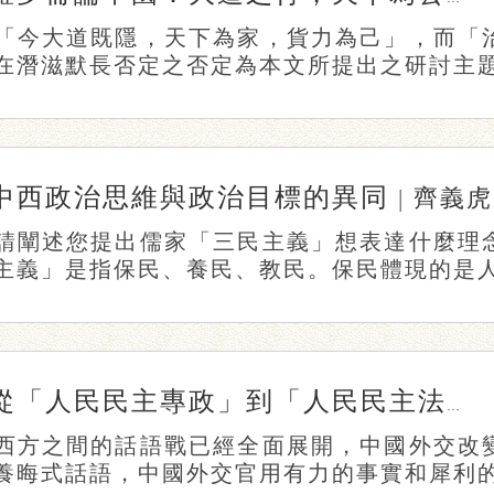
「今大道既隱，天下為家，貨力為己」，而「
在潛滋默長否定之否定為本文所提出之研討主題，
中西政治思維與政治目標的異同
|
齊義虎
請闡述您提出儒家「三民主義」想表達什麼理
主義」是指保民、養民、教民。保民體現的是人民
從「人民民主專政」到「人民民主法治」
西方之間的話語戰已經全面展開，中國外交改
養晦式話語，中國外交官用有力的事實和犀利的語