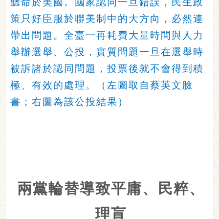
聽命於美國。國家認同一旦錯誤，民生政
策只好臣服於聯美制中的大方向，必然連
帶出問題。全臺一再耗費大量時間與人力
舉辦選舉、公投，
實質問題一旦在
選舉時
被
訴諸於認同問題，
投票後就不會得到積
極、有效的處理。（左圖取自蔡英文臉
書；右圖為該公投結果）
兩黨輪替導致平庸、民粹、
理盲