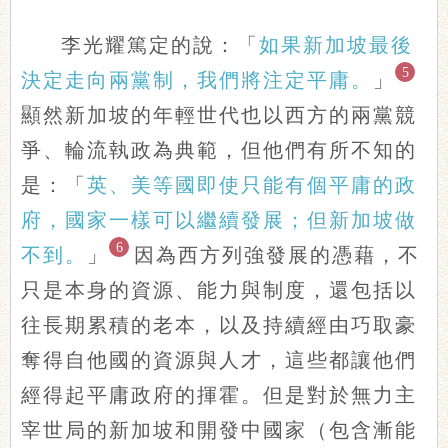
李光耀篤定的說：「
如果新加坡最後
5
決定走向兩黨制，我們將注定平庸。
」
顯然新加坡的年輕世代也以西方的兩黨競
爭、輪流執政為典範，但他們有所不知的
是：「
英、美等國即使只能有個平庸的政
府，國家一樣可以繼續發展；但新加坡做
6
不到。
」
因為西方列強發展的憑藉，不
只是本身的資源、能力與制度，還包括以
往長期累積的老本，以及持續經由巧取豪
奪得自他國的資源與人才，這些都讓他們
經得起平庸政府的揮霍。但是對於無力主
宰世局的新加坡和開發中國家（包含漸能