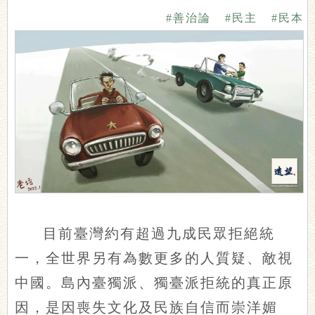
#善治論
#民主
#民本
目前臺灣約有超過九成民眾拒絕統
一，全世界另有為數更多的人質疑、敵視
中國。島內臺獨派、獨臺派拒統的真正原
因，是因喪失文化及民族自信而崇洋媚