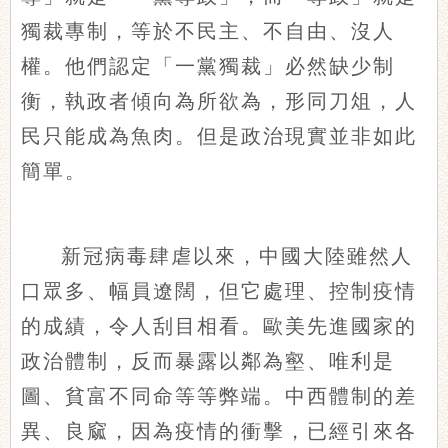
獨裁專制，等於不民主、不自由、沒人
權。他們認定「一黨獨裁」必然缺少制
衡，執政者傾向為所欲為，形同刀俎，人
民只能成為魚肉。但是政治現實並非如此
簡單。
新冠病毒肆虐以來，中國大陸雖然人
口眾多、幅員遼闊，但它處理、控制疫情
的成績，令人刮目相看。歐美先進國家的
政治體制，反而暴露以鄰為壑、唯利是
圖、貧富不同命等等弊端。中西體制的差
異、良窳，因為疫情的衝擊，已經引來各