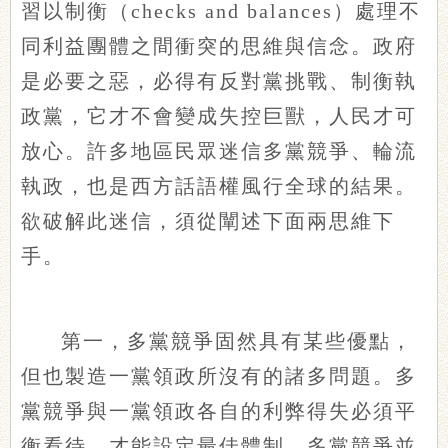
習以制衡（checks and balances）處理不
同利益團體之間衝突的思維與信念。政府
是必要之惡，必得有反對黨挑戰、制衡執
政黨，它才不會變成失控巨獸，人民才可
放心。許多地區民眾迷信多黨競爭、輪流
執政，也是西方話語權風行全球的結果。
欲破解此迷信，須從闡述下面兩思維下
手。
第一，多黨競爭固然具有某些優點，
但也製造一黨領政所沒有的諸多問題。多
黨競爭與一黨領政各自的利弊得失必須平
衡看待，才能設定最佳體制。多黨競爭並