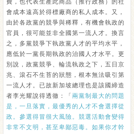
費，也代表生產此商品（推行政務）的社
會成本遠高於得標廠商的私人成本。又，
由於各政黨的競爭與稀釋，有機會執政的
官員，很可能並非全國第一流人才。換言
之，多黨競爭下執政黨人才的平均水平，
應低於一黨長期執政的治國人才水平。更
別說，政黨競爭、輪流執政之下，五日京
兆、滾石不生苔的狀態，根本無法吸引第
一流人才。已故新加坡總理也是該國締造
者李光耀說得透徹：「
兩黨制最大的問題
是，一旦落實，最優秀的人才不會選擇從
政。參選得冒很大風險。競選活動會變得
非常不文明，甚至卑鄙惡毒。如果你才幹