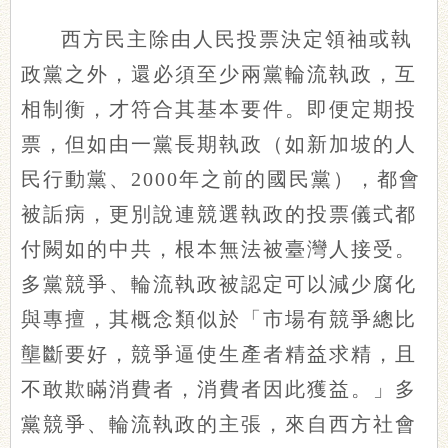
西方民主除由人民投票決定領袖或執
政黨之外，還必須至少兩黨輪流執政，互
相制衡，才符合其基本要件。即便定期投
票，但如由一黨長期執政（如新加坡的人
民行動黨、2000年之前的國民黨），都會
被詬病，更別說連競選執政的投票儀式都
付闕如的中共，根本無法被臺灣人接受。
多黨競爭、輪流執政被認定可以減少腐化
與專擅，其概念類似於「市場有競爭總比
壟斷要好，競爭逼使生產者精益求精，且
不敢欺瞞消費者，消費者因此獲益。」多
黨競爭、輪流執政的主張，來自西方社會