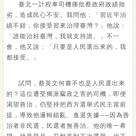
臺北一計程車司機痛批蔡政府政績拙
劣，造成民心不安。我問他：「習近平治
績不錯，你接受習來治理臺灣？」他說：
「誰能治好臺灣，我就支持誰。」不一
會，他又說：「只要是人民選出來的，我
都接受。」
試問，蔡英文何嘗不也是人民選出來
的？這位遭受獨派窳政之害的司機，即便
渴望善治，仍堅持把西方選舉式民主當前
提，導致他邏輯錯亂、進退失據──因為善
治者非民選，民選者無善治。他的唯一希