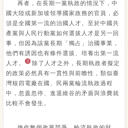
再者，在長期一黨執政的情況下，中
國大陸或新加坡領導國家政務的官員，必
須是全國第一流的治國人才。至於中國共
產黨與人民行動黨如何選拔人才是另一回
事，但因為該黨長期「獨占」治國事業，
他們有誘因也有條件選拔、培養出第一流
2
人才。
除了人才之外，長期執政者擬定
的政策必然具有一貫性與前瞻性，類似臺
灣核四電廠在國、民兩黨輪流執政過程
中，忽蓋忽停、進退維谷的矛盾與浪費就
比較不會發生。
換作數個政黨競爭、輪流執政的狀