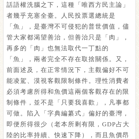
話語權洗腦之下，這種「唯西方民主論」
者幾乎充塞全臺。人民投票選總統是
「魚」，是臺灣不可侵犯的普世價值，儘
管大家都渴望善治，但善治只是「肉」，
再多的「肉」也無法取代一丁點的
「魚」，兩者完全不存在取捨關係。又，
前面述及，在正常情況下，主觀偏好不可
能凌駕、漠視客觀限制條件。理性消費者
必須考慮所得和魚價這兩個客觀存在的限
制條件，並不是「只要我喜歡」，凡事都
可做。陷入「字典編纂式」偏好的臺灣，
即便所得很少（老本所剩有限，GDP占大
陸的比率持續、快速下降），而且魚價昂