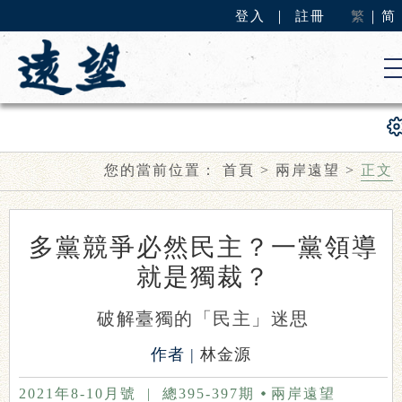
登入
｜
註冊
繁
｜
简
您的當前位置：
首頁
>
兩岸遠望
>
正文
多黨競爭必然民主？一黨領導
就是獨裁？
破解臺獨的「民主」迷思
作者 |
林金源
2021年8-10月號
|
總395-397期
兩岸遠望