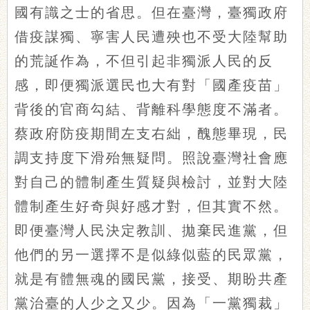
國有識之士的省思。但在臺灣，臺獨政府
借疫謀獨、寧害人民遭殃也不受大陸幫助
的荒誕作為，不但引起非獨派人民的反
感，即便獨派選民也大有對「國產疫苗」
背後的官商勾結、背離科學態度不滿者。
蔡政府防疫期間左支右絀，醜態畢現，民
調支持度下滑殆無疑問。照說臺灣社會應
對自己的體制產生質疑與檢討，並對大陸
體制產生好奇與好感才對，但其實不然。
即便臺灣人民決定教訓、拋棄民進黨，但
他們的另一選擇不是似綠似藍的民眾黨，
就是有體無魂的國民黨，接受、期盼共產
黨治臺的人少之又少。因為「一黨獨裁」