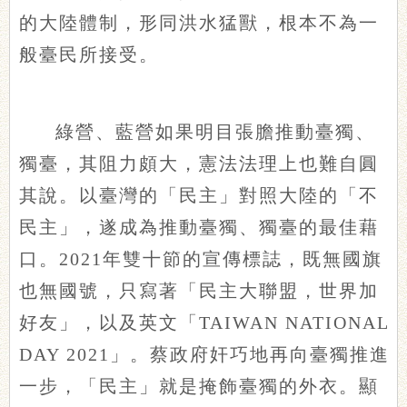
的大陸體制，形同洪水猛獸，根本不為一
般臺民所接受。
綠營、藍營如果明目張膽推動臺獨、
獨臺，其阻力頗大，憲法法理上也難自圓
其說。以臺灣的「民主」對照大陸的「不
民主」，遂成為推動臺獨、獨臺的最佳藉
口。2021年雙十節的宣傳標誌，既無國旗
也無國號，只寫著「民主大聯盟，世界加
好友」，以及英文「TAIWAN NATIONAL
DAY 2021」。蔡政府奸巧地再向臺獨推進
一步，「民主」就是掩飾臺獨的外衣。顯