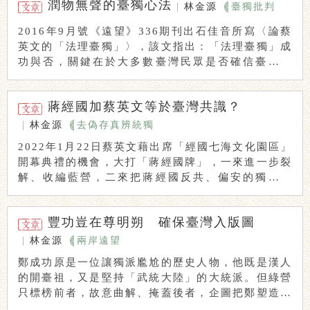
潤物無聲的臺獨心法
|
林金源
臺獨批判
2016年9月號《遠望》336期刊出石佳音所寫〈論蔡
英文的「法理臺獨」〉，該文指出：「法理臺獨」成
功與否，關鍵在於大多數臺灣民眾是否確信臺灣與
...
蔣經國加蔡英文等於臺灣共識？
|
林金源
去偽存真辨統獨
2022年1月22日蔡英文藉出席「經國七海文化園區」
開幕典禮的機會，大打「蔣經國牌」，一來進一步裂
解、收編藍營，二來把蔣經國反共、偏安的獨臺立
...
豐功豈在尊明朔 確保臺灣入版圖
|
林金源
兩岸遠望
鄭成功原是一位讓獨派尷尬的歷史人物，他既是漢人
的開臺祖，又是堅持「武統大陸」的大統派。但綠營
只標榜前者，故意曲解、掩蓋後者，企圖把鄭塑造成
（不 ...