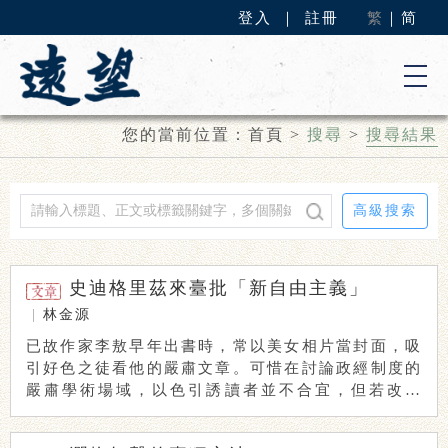
登入
｜
註冊
繁
｜
简
您的當前位置：
首頁
>
搜尋
>
搜尋結果
高級搜索
史迪格里茲來臺批「新自由主義」
|
林金源
已故作家李敖早年出書時，常以美女相片當封面，吸
引好色之徒看他的嚴肅文章。可惜在討論政經制度的
嚴肅學術場域，以色引誘讀者並不合宜，但若改打
「自由 ...