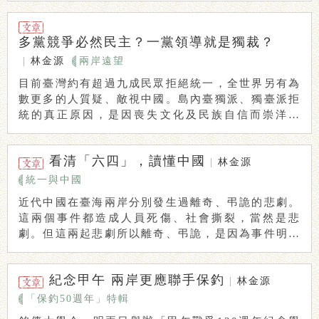
多黨競爭必然民主？一黨領導就是獨裁？
|
林金源
兩岸遠望
目前臺灣約有超過九成民眾拒絕統一，全世界另有為
數更多的人質疑、敵視中國。島內臺獨派、獨臺派拒
統的真正原因，是因喪失文化及民族自信而崇洋媚
外、反 ...
看清「六四」，讀懂中國
|
林金源
統一與中國
近代中國在臺海兩岸分別發生過離奇、弔詭的悲劇。
這兩個事件都造成人員死傷、社會撕裂，當然是悲
劇。但這兩起悲劇所以離奇、弔詭，是因為事件明明
已經平 ...
紀念甲午 兩岸更應聯手保釣
|
林金源
「保釣50週年」特輯