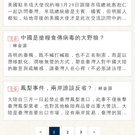
美國駐帛琉大使倪約翰3月28日跟隨帛琉總統惠恕仁
一起訪問臺灣。帛琉總統雖是主賓、國賓，但明眼人
都知，站他背後的美國大使才是此次交流訪問中的關
鍵 ...
中國是搶糧食傳病毒的大野狼？
|
林金源
高明的臺獨，既不喊打喊殺，也不正名制憲，而是以
潛移默化、潤物無聲的方式，塑造臺灣人對中國大陸
的敵意與疏離感，讓臺灣人在心裡（不必形諸法理）
咬定 ...
鳳梨事件，兩岸誰該反省？
|
林金源
大陸自三月一日起禁止臺灣鳳梨進口，此事不僅衝擊
臺灣鳳梨業者，也對其他輸陸商品發出重大警訊。大
陸是臺灣首要出口市場，沒有兩岸貿易，臺灣的貿易
早呈 ...
<
1
2
3
>