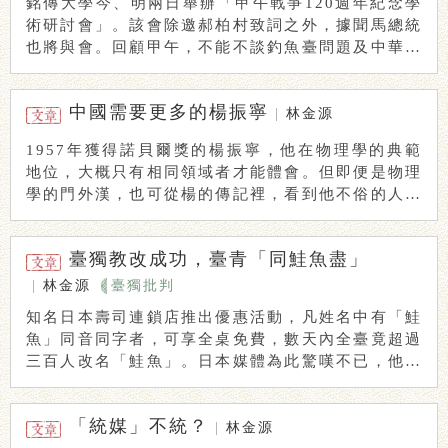
銘傳大學今、明兩日舉辦「甲午戰爭120週年紀念學
術研討會」。該會除邀郝柏村致詞之外，據聞馬總統
也將與會。回顧甲午，不能不談釣魚臺問題及中華民
國 ...
中國需要更多的楊振寧
|
林金源
1957年獲得諾貝爾獎的楊振寧，他在物理學的典範
地位，大概只有相同領域者才能體會。但即便是物理
學的門外漢，也可從楊的傳記裡，看到他不俗的人格
典 ...
臺獨教改成功，臺青「同鮭魚盡」
|
林金源
臺獨批判
知名日本壽司連鎖店推出優惠活動，凡姓名中有「鮭
魚」同音同字者，可享全桌免費，數天內全臺竟超過
三百人改名「鮭魚」。日本媒體為此驚嘆不已，他們
分析 ...
「統媒」不統？
|
林金源