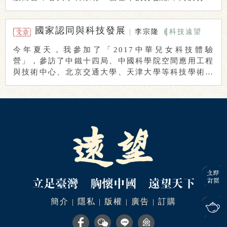
線的 ...
國家認同與科技發展
|
李宗隆
科技遠望
今年夏天，我參加了「2017中華兒女科技體驗
營」，參訪了中鐵十四局、中國科學院空間應用工程
與技術中心、北京交通大學、天津大學等科技學術單
位，見 ...
簡介
隱私
版權
廣告
訂購
|
|
|
|