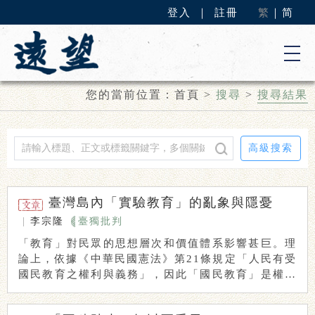
登入
｜
註冊
繁
｜
简
您的當前位置：
首頁
>
搜尋
>
搜尋結果
高級搜索
臺灣島內「實驗教育」的亂象與隱憂
|
李宗隆
臺獨批判
「教育」對民眾的思想層次和價值體系影響甚巨。理
論上，依據《中華民國憲法》第21條規定「人民有受
國民教育之權利與義務」，因此「國民教育」是權利
也 ...