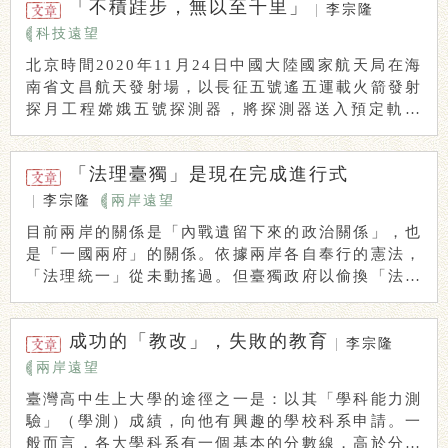
「不積跬步，無以至千里」
|
李宗隆
科技遠望
北京時間2020年11月24日中國大陸國家航天局在海
南省文昌航天發射場，以長征五號遙五運載火箭發射
探月工程嫦娥五號探測器，將探測器送入預定軌道
...
「法理臺獨」是現在完成進行式
|
李宗隆
兩岸遠望
目前兩岸的關係是「內戰遺留下來的政治關係」，也
是「一國兩府」的關係。依據兩岸各自奉行的憲法，
「法理統一」從未動搖過。但臺獨政府以偷換「法理
概念 ...
成功的「教改」，失敗的教育
|
李宗隆
兩岸遠望
臺灣高中生上大學的途徑之一是：以其「學科能力測
驗」（學測）成績，向他有興趣的學校科系申請。一
般而言，各大學科系有一個基本的分數線，高於分數