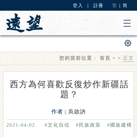
登入
｜
註冊
繁
｜
简
您的當前位置：
首頁
>
>
正文
西方為何喜歡反復炒作新疆話
題？
作者 |
吳啟訥
2021-04-02
#文化自信
#民族政策
#國族建構