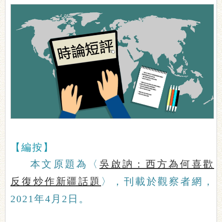
【編按】
本文原題為〈
吳啟訥：西方為何喜歡
反復炒作新疆話題
〉，刊載於觀察者網，
2021年4月2日。