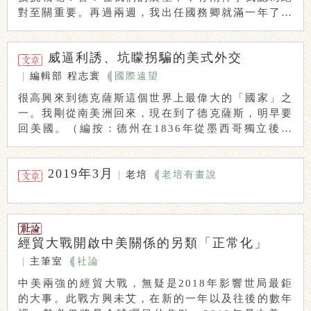
對至關重要。再過兩週，我出任國務卿就滿一年了，
有 ...
威逼利誘、坑矇拐騙的美式外交
|
編輯部
程志寰
國際遠望
很高興來到德克薩斯這個世界上最偉大的「國家」之
一。我剛從南美洲回來，現在到了德克薩斯，明早要
回美國。（編按：德州在1836年從墨西哥獨立後建
立 ...
2019年3月
|
老培
老培有畫說
經貿大戰開啟中美關係的另類「正常化」
|
主筆室
社論
中美兩強的經貿大戰，無疑是2018年影響世局最鉅
的大事。此戰方興未艾，在新的一年以及往後的數年