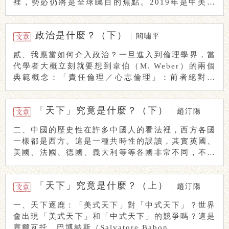
裡，勢必仍將是全球矚目的焦點。2019年是中美關
...
政治是什麼？（下）
|
閻嘯平
貳、我應當如何介入政治？一旦進入到倫理學界，當
代學者大概立刻就要想到韋伯（M. Weber）的兩個
典範概念：「責任倫理／心志倫理」：前者絕對務
...
「天下」究竟是什麼？（下）
|
趙汀陽
二、中國的歷史性在許多中國人的看法裡，西方各國
一樣都是西方。這是一種共時性的誤讀，其實英國、
美國、法國、德國、義大利等等各國非常不同，不能
簡單 ...
「天下」究竟是什麼？（上）
|
趙汀陽
一、天下逐鹿：「美式天下」對「中式天下」？世界
會出現「美式天下」和「中式天下」的競爭嗎？這是
塞爾瓦托．巴博納斯（Salvatore Babon ...