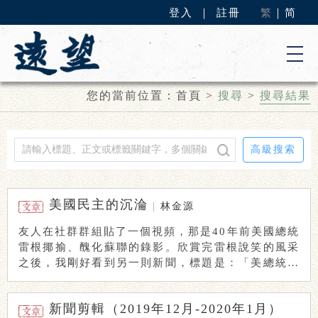
登入
｜
註冊
繁
｜
简
您的當前位置：
首頁
>
搜尋
>
搜尋結果
高級搜索
美國民主的沉淪
|
林金源
友人在社群群組貼了一個視頻，那是40年前美國總統
雷根揶揄、醜化蘇聯的錄影。欣賞完雷根說笑的風采
之後，我剛好看到另一則新聞，標題是：「美總統選
舉 ...
新聞剪輯（2019年12月-2020年1月）