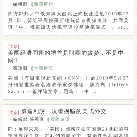
|
編輯部
新聞剪輯
四方鄰邦／中俄東線天然氣正式投產通氣2019年12
月2日，習近平與俄羅斯總統普京視頻連線，共同見
證「中、俄東線天然氣管道投產通氣儀式」。31日
...
美國經濟問題的禍首是財團的貪婪，不是中
國！
|
張瑋珊
大國博弈
美國《有線電視新聞網（CNN）》於2019年5月27
日刊登世界著名經濟學家傑佛瑞．薩克斯（Jeffrey
Sachs）一篇評論文章，題為：〈中 ...
威逼利誘、坑矇拐騙的美式外交
|
編輯部
張菀庭
國際遠望
問：展望未來，（美國）國務院如何因應21世紀的科
技挑戰呢？答：在我們的展望中，有兩件事我認為絕