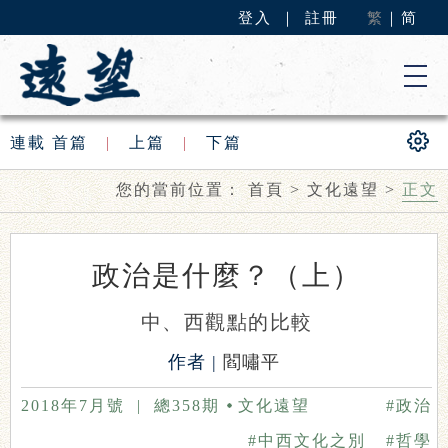
登入
｜
註冊
繁
｜
简
連載
首篇
|
上篇
|
下篇
您的當前位置：
首頁
>
文化遠望
>
正文
政治是什麼？（上）
中、西觀點的比較
作者 |
閻嘯平
2018年7月號
|
總358期
文化遠望
#政治
#中西文化之別
#哲學