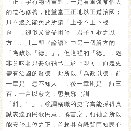
「正」字有兩個重點，一是看重領袖個人
的道德修養，能堂堂正正地以正道治國；
只不過雖能免於所謂「上樑不正下樑
歪」，卻似又會受困於「君子可欺之以
方」。其二即《論語》中另一個解方的
「為政以『德』」。但這裡的「德」，絕
非意味著只要領袖己正於上即可，而是更
需有治國的賢德；此所以「為政以德」前
一章是「患不知人」，後一章則是「詩三
百，一言以蔽之，思無邪（訓
「斜」）」，強調稱職的史官當能採得真
誠表達的民歌民意。換言之，領袖之所以
能安於上位之正，首賴其有識賢臣知民心