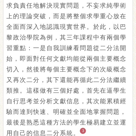
求負責任地解決現實問題，不妄求純學術
上的理論突破，而是將整個求學重心放在
全面而深入地認識現實世界。於此，以巴
黎政治學院為例，其三年課程中有兩個學
習重點：一是自我訓練看問題從二分法開
始，即面對任何文獻均能從兩個主要概念
切入，然後將每個主要概念下的次級概念
又再次二分，其下還能再循此二分法繼續
類推。這樣做有三個好處，首先在逼學生
自行思考並分析文獻信息，其次能累積經
驗而達到快速、明確並全面地掌握問題，
最後是熟悉這種方法的學生極易建立並運
3
用自己的信息二分系統。