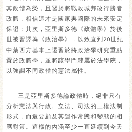
其政體為榮，且習於將戰敗城邦改行勝者
政體，相信這才是國家與國際的未來安定
保證；其次，亞里斯多德《政體學》於後
世被習譯為《政治學》，以致直到
世紀
20
中葉西方基本上還習於將政治學研究重點
置於政體學，並將該學門隸屬於法學院，
以強調不同政體的憲法屬性。
三是亞里斯多德論政體時，絕非只有
分析憲法與行政、立法、司法的三權法制
形式，而還要顧及其運作常態和變態的相
應對策。這樣的內涵至少一直延續到今天