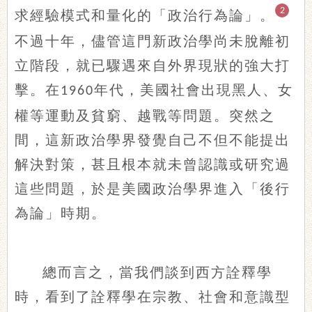
2
求經驗模式和量化的「政治行為論」。
不過十年，儘管這門新政治學尚未脫離初
立階段，就已驟遇來自外界現狀的強大打
擊。在
年代，美國社會出現黑人、女
1960
權等運動及貧窮、越戰等問題。突然之
間，這新政治學界發覺自己不但不能提出
解決對策，甚且根本就未曾認識或研究過
這些問題，於是美國政治學界進入「後行
為論」時期。
總而言之，當我們談到西方詮釋學
時，看到了詮釋學在宗教、社會和意識型