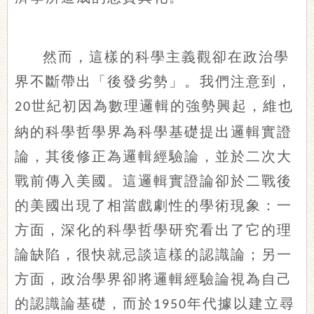
然而，這樣的科學主義觀卻在政治學
界不斷帶出「後發劣勢」。我們注意到，
世紀初因為數理邏輯的強勢興起，維也
20
納的科學哲學界為科學基礎提出邏輯實證
論，其後修正為邏輯經驗論，並於二次大
戰前傳入美國。這邏輯實證論卻於二戰後
的美國出現了相當戲劇性的學術現象：一
方面，深化的科學哲學研究看出了它的理
論缺陷，很快就忌談這樣的認識論；另一
方面，政治學界卻將邏輯經驗論視為自己
的認識論基礎，而於
年代據以建立尋
1950