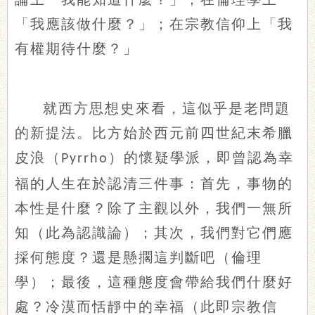
「我應該做什麼？」；在宗教信仰上「我
有權期待什麼？」
就西方思想史來看，這似乎是老問題
的新提法。比方始於西元前四世紀末希臘
皮浪（
）的懷疑學派，即曾認為幸
Pyrrho
福的人生在於認清三件事：首先，事物的
本性是什麼？除了主觀以外，我們一無所
知（此為認識論）；其次，我們對它們應
採何態度？還是懸擱這判斷吧（倫理
學）；最後，這種態度會帶給我們什麼好
處？冷漠而恬靜中的幸福（此即宗教信