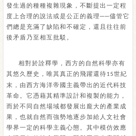
發生過的種種複雜現象，不斷提出一定程
度上合理的說法或是公正的義理──儘管它
們總是充滿了缺陷和不確定，還且往往前
後矛盾乃至相互批駁。
相對於詮釋學，西方的自然科學亦有
其悠久歷史，唯其真正的飛躍還待
世紀
15
末，由西方海洋帝國主義帶出的近代科技
革命。它憑藉其精準設計和複製的能力，
而於不同自然場域都發展出龐大的產業成
果，也就自然而強勢地逐步加給人文社會
學界一定的科學主義心態。其中模仿效應