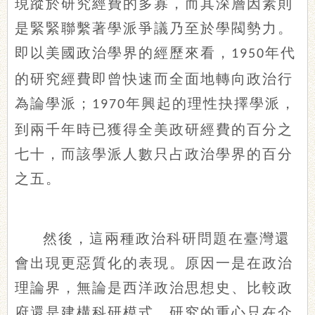
現蹤於研究經費的多寡，而其深層因素則
是緊緊聯繫著學派爭議乃至於學閥勢力。
即以美國政治學界的經歷來看，
年代
1950
的研究經費即曾快速而全面地轉向政治行
為論學派；
年興起的理性抉擇學派，
1970
到兩千年時已獲得全美政研經費的百分之
七十，而該學派人數只占政治學界的百分
之五。
然後，這兩種政治科研問題在臺灣還
會出現更惡質化的表現。原因一是在政治
理論界，無論是西洋政治思想史、比較政
府還是建構科研模式，研究的重心只在介