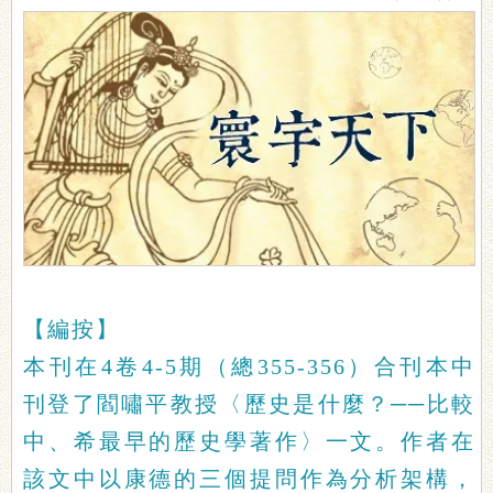
【編按】
本刊在
4卷4-5期（總355-356）合刊本中
刊登了閻嘯平教授〈歷史是什麼？──比較
中、希最早的歷史學著作〉一文。作者在
該文中以康德的三個提問作為分析架構，