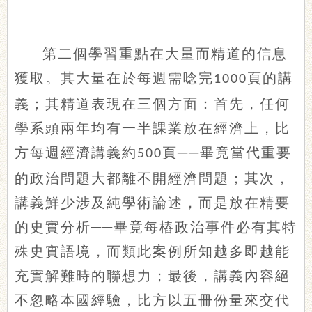
第二個學習重點在大量而精道的信息
獲取。其大量在於每週需唸完
頁的講
1000
義；其精道表現在三個方面：首先，任何
學系頭兩年均有一半課業放在經濟上，比
方每週經濟講義約
頁──畢竟當代重要
500
的政治問題大都離不開經濟問題；其次，
講義鮮少涉及純學術論述，而是放在精要
的史實分析──畢竟每樁政治事件必有其特
殊史實語境，而類此案例所知越多即越能
充實解難時的聯想力；最後，講義內容絕
不忽略本國經驗，比方以五冊份量來交代