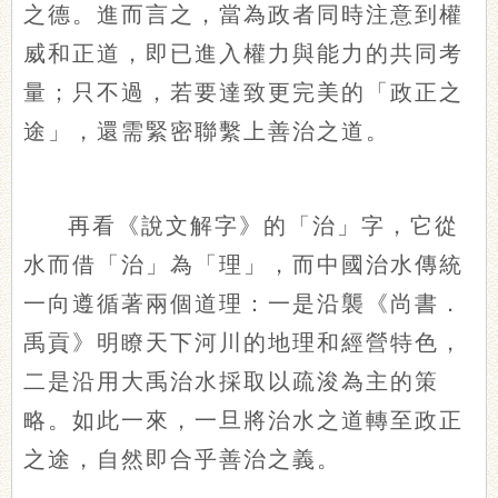
之德。進而言之，當為政者同時注意到權
威和正道，即已進入權力與能力的共同考
量；只不過，若要達致更完美的「政正之
途」，還需緊密聯繫上善治之道。
再看《說文解字》的「治」字，它從
水而借「治」為「理」，而中國治水傳統
一向遵循著兩個道理：一是沿襲《尚書．
禹貢》明瞭天下河川的地理和經營特色，
二是沿用大禹治水採取以疏浚為主的策
略。如此一來，一旦將治水之道轉至政正
之途，自然即合乎善治之義。