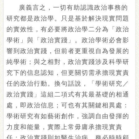
廣義言之，一切有助認識政治事務的
研究都是政治學。只是基於解決現實問題
的實效性，有必要將政治學二分為「政治
學術」與「政治實踐」。政治學術必會影
響到政治實踐，但前者更重視自為發展的
純學術；與之相對，政治實踐涉及科學研
究下的信息認知，但更關切需承擔現實責
任的政治行動。換句話說，「學術研究／
政治實踐」這組二項式有其最基礎的相通
處，即政治信息；可也有其關鍵相異處：
學術研究有如藝術創作，強調自由發揮的
力度和能量，實際上常毋庸承擔現實責
任；政治實踐則如醫生治病，務必時時顧