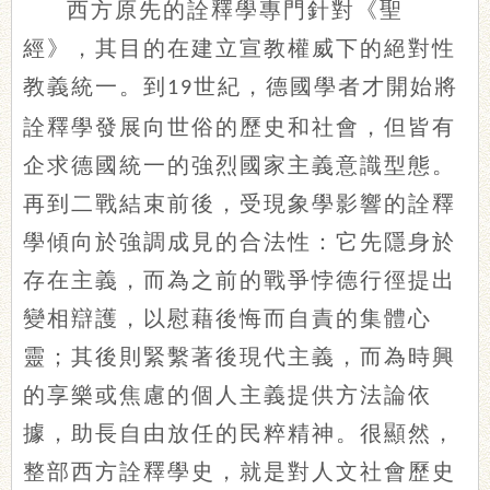
西方原先的詮釋學專門針對《聖
經》，其目的在建立宣教權威下的絕對性
教義統一。到
世紀，德國學者才開始將
19
詮釋學發展向世俗的歷史和社會，但皆有
企求德國統一的強烈國家主義意識型態。
再到二戰結束前後，受現象學影響的詮釋
學傾向於強調成見的合法性：它先隱身於
存在主義，而為之前的戰爭悖德行徑提出
變相辯護，以慰藉後悔而自責的集體心
靈；其後則緊繫著後現代主義，而為時興
的享樂或焦慮的個人主義提供方法論依
據，助長自由放任的民粹精神。很顯然，
整部西方詮釋學史，就是對人文社會歷史