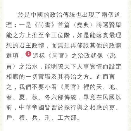
於是中國的政治傳統也出現了兩個道
理：一是《尚書》首篇〈堯典〉將選賢舉
能之方上推至帝王位階，如是能落實最理
想的君主政體，而無須再侈談其他的政體
1
選項；
這樣《周官》之治政就像〈禹
貢〉之治水，能明瞭天下人事實情而設定
相應的一切官職及其善治之方。進而言
之，我們不要小看《周官》裡的天、地、
春、夏、秋、冬六部傳統，畢竟在民國以
前，中華帝國皆習於採行與之相應的吏、
戶、禮、兵、刑、工六部。