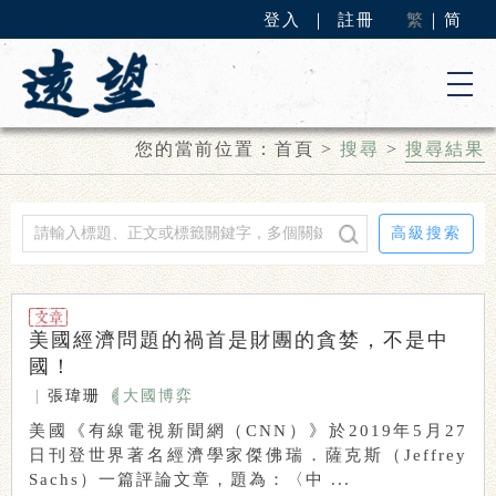
登入
｜
註冊
繁
｜
简
您的當前位置：
首頁
>
搜尋
>
搜尋結果
高級搜索
美國經濟問題的禍首是財團的貪婪，不是中
國！
|
張瑋珊
大國博弈
美國《有線電視新聞網（CNN）》於2019年5月27
日刊登世界著名經濟學家傑佛瑞．薩克斯（Jeffrey
Sachs）一篇評論文章，題為：〈中 ...