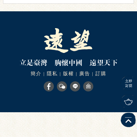
簡介
隱私
版權
廣告
訂購
|
|
|
|