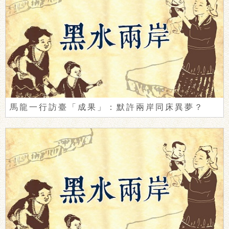
馬龍一行訪臺「成果」：默許兩岸同床異夢？