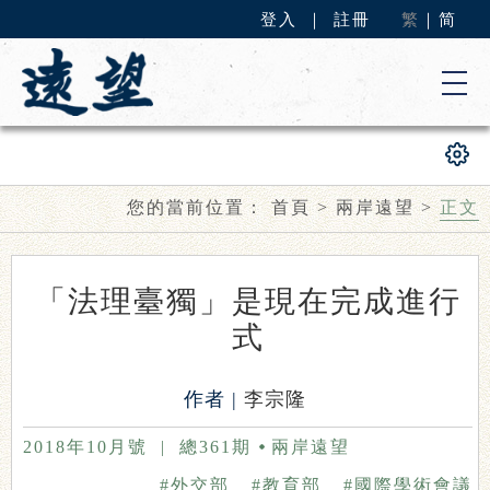
登入
｜
註冊
繁
｜
简
您的當前位置：
首頁
>
兩岸遠望
>
正文
「法理臺獨」是現在完成進行
式
作者 |
李宗隆
2018年10月號
|
總361期
兩岸遠望
#外交部
#教育部
#國際學術會議