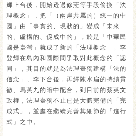
輝上台後，開始透過修憲等手段偷換「法
理概念」，把「（兩岸共屬的）統一的中
國」由「事實的、現狀的」變成「未來
的、虛構的、促成中的」，於是「中華民
國是臺灣」就成了新的「法理概念」。李
登輝在島內和國際間爭取對此概念的「認
同」，其目的就是為法理臺獨建構「法的
信念」。李下台後，再經陳水扁的持續貫
徹、馬英九的暗中配合，到目前的蔡英文
政權，法理臺獨不止已是大體完備的「完
成式」，並處在繼續完善其細節的「進行
式」之中。