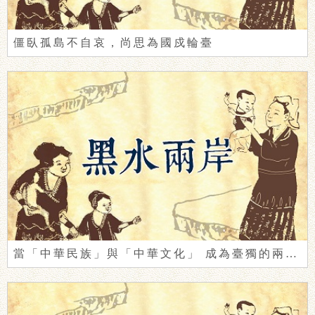
僵臥孤島不自哀，尚思為國戍輪臺
當「中華民族」與「中華文化」 成為臺獨的兩岸門票