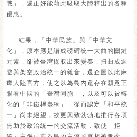
戰」，還正好能藉此吸取大陸釋出的各種
優惠。
結果，「中華民族」與「中華文
化」，原本應是譜成磅礡統一大曲的關鍵
元素，卻被臺灣擷取出來變奏，扭曲成迴
避與架空政治統一的雜音，還企圖以此麻
痺大陸官方，使之以為島內還存在願意正
眼看中國的「臺灣同胞」，以及可以被轉
化的「非鐵桿臺獨」，從而認定「和平統
一」尚未絕望，故更興致勃勃地推行各項
無助於政治統一的交流活動，致使「拒
統」主張已蔚為島內主流的真相被遮蔽，