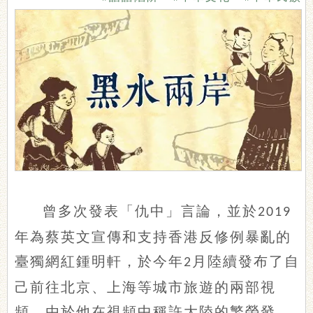
曾多次發表「仇中」言論，並於
2019
年為蔡英文宣傳和支持香港反修例暴亂的
臺獨網紅鍾明軒，於今年
月陸續發布了自
2
己前往北京、上海等城市旅遊的兩部視
頻，由於他在視頻中稱許大陸的繁榮發