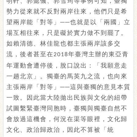
明軒、郭懿儀、郭雪筠等事例可知，臺獨
勢力從來就不反對兩岸往來，他們只是希
望兩岸能「對等」
──也就是以「兩國」立
場互相往來，只是礙於實力做不到罷了。
如賴清德、林佳龍也都主張兩岸該多交
流，後者甚至在
年臺灣主辦的東亞青
2018
年運動會遭停後，脫口說出：「我願意走
一趟北京」。獨臺的馬英九之流，也向來
主張兩岸「對等」──這與臺獨的意見本質
一致。因此當大陸拋出民族與文化的紐帶
試圖繫緊臺灣同胞時，臺獨與獨臺自然不
會放過這機會，何況在渠等眼裡，文化歸
文化、政治歸政治，因此不算被「統