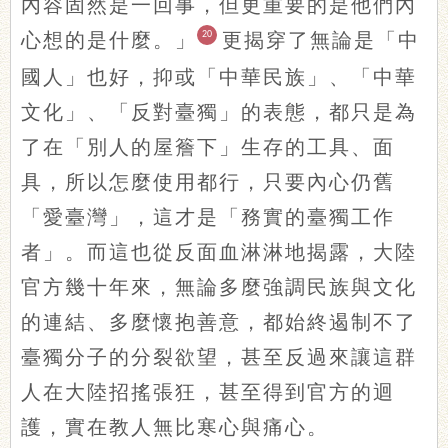
內容固然是一回事，但更重要的是他們內
心想的是什麼。」
20
更揭穿了無論是「中
國人」也好，抑或「中華民族」、「中華
文化」、「反對臺獨」的表態，都只是為
了在「別人的屋簷下」生存的工具、面
具，所以怎麼使用都行，只要內心仍舊
「愛臺灣」，這才是「務實的臺獨工作
者」。而這也從反面血淋淋地揭露，大陸
官方幾十年來，無論多麼強調民族與文化
的連結、多麼懷抱善意，都始終遏制不了
臺獨分子的分裂欲望，甚至反過來讓這群
人在大陸招搖張狂，甚至得到官方的迴
護，實在教人無比寒心與痛心。