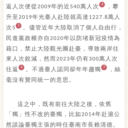
4
返人次便從
年的近
萬人次
，攀
2009
540
升至
年光臺人赴陸就高達
萬人
2019
1227.8
5
次
。儘管近年大陸取消了個人自由行，
5
民進黨政權亦自
年以防堵新冠疫情為
2020
藉口，禁止大陸觀光團赴臺，導致兩岸往
來人次銳減，然而
年仍有
萬人次
2023
300
6
7
往返
。不過臺人認同卻年年趨獨
，絲
毫沒有贊同統一的意思。
這之中，既有前往大陸之後，依舊
「獨」性不改的臺獨，比如
年赴滬公
2014
然談論臺獨主張的時任臺南市長賴清德。