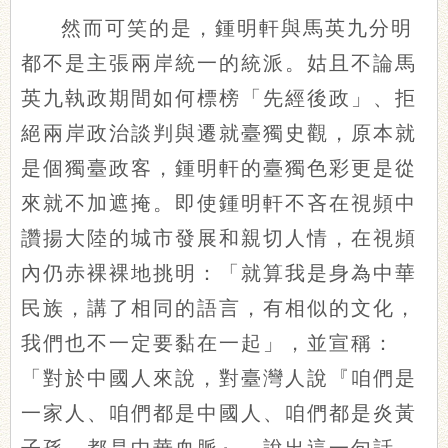
然而可笑的是，鍾明軒與馬英九分明
都不是主張兩岸統一的統派。姑且不論馬
英九執政期間如何標榜「先經後政」、拒
絕兩岸政治談判與遷就臺獨史觀，原本就
是個獨臺政客，鍾明軒的臺獨色彩更是從
來就不加遮掩。即使鍾明軒不吝在視頻中
讚揚大陸的城市發展和親切人情，在視頻
內仍赤裸裸地挑明：「就算我是身為中華
民族，講了相同的語言，有相似的文化，
我們也不一定要黏在一起」，並宣稱：
「對於中國人來說，對臺灣人說『咱們是
一家人、咱們都是中國人、咱們都是炎黃