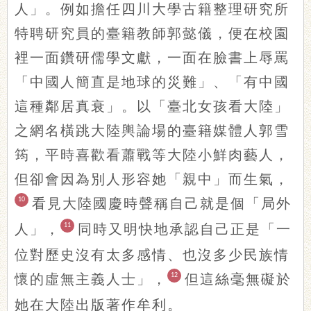
人」。例如擔任四川大學古籍整理研究所
特聘研究員的臺籍教師郭懿儀，便在校園
裡一面鑽研儒學文獻，一面在臉書上辱罵
「中國人簡直是地球的災難」、「有中國
這種鄰居真衰」。以「臺北女孩看大陸」
之網名橫跳大陸輿論場的臺籍媒體人郭雪
筠，平時喜歡看蕭戰等大陸小鮮肉藝人，
但卻會因為別人形容她「親中」而生氣，
10
看見大陸國慶時聲稱自己就是個「局外
人」，
11
同時又明快地承認自己正是「一
位對歷史沒有太多感情、也沒多少民族情
懷的虛無主義人士」，
12
但這絲毫無礙於
她在大陸出版著作牟利。