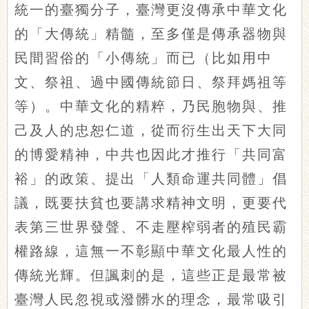
統一的臺獨分子，臺灣更沒傳承中華文化
的「大傳統」精髓，至多僅是傳承器物與
民間習俗的「小傳統」而已（比如用中
文、祭祖、過中國傳統節日、祭拜媽祖等
等）。中華文化的精粹，乃民胞物與、推
己及人的忠恕仁道，從而衍生出天下大同
的博愛精神，中共也因此才推行「共同富
裕」的政策、提出「人類命運共同體」倡
議，既要扶貧也要講求精神文明，更要代
表第三世界發聲、不走壓榨弱者的殖民霸
權路線，這無一不彰顯中華文化最人性的
傳統光輝。但諷刺的是，這些正是最常被
臺灣人民忽視或潑髒水的理念，最常吸引