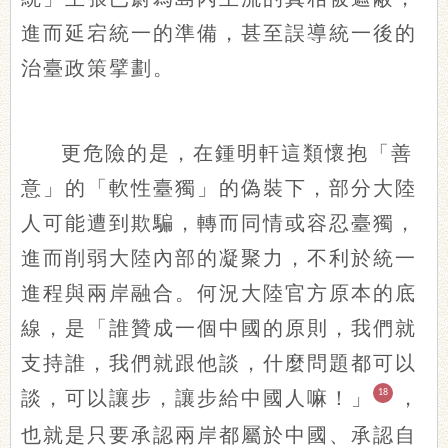
進而延宕統一的準備，甚至誤導統一後的
治臺政策擘劃。
更危險的是，在鍾明軒這類懷抱「善
意」的「軟性臺獨」的偽裝下，部分大陸
人可能遭到欺騙，轉而同情或容忍臺獨，
進而削弱大陸內部的凝聚力，不利於統一
進程與兩岸融合。何況大陸官方原本的底
線，是「誰贊成一個中國的原則，我們就
支持誰，我們就跟他談，什麼問題都可以
談，可以讓步，讓步給中國人嘛！」
18
，
也就是只要承認兩岸都屬於中國、承認自