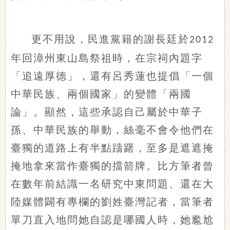
更不用說，民進黨籍的謝長廷於
2012
年回漳州東山島祭祖時，在宗祠內題字
「追遠厚德」，還有呂秀蓮也提倡「一個
中華民族、兩個國家」的變體「兩國
論」。顯然，這些承認自己屬於中華子
孫、中華民族的舉動，絲毫不會令他們在
臺獨的道路上有半點躊躇，至多是遮遮掩
掩地拿來當作臺獨的擋箭牌。比方筆者曾
在數年前結識一名研究中東問題、還在大
陸媒體闢有專欄的劉姓臺灣記者，當筆者
單刀直入地問她自認是哪國人時，她尷尬