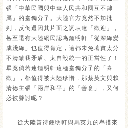
張「中華民國與中華人民共和國互不隸
屬」的臺獨分子。大陸官方竟然不加批
判，反倒還因其片面之詞表達「歡迎」，
甚至還有大陸網民認為鍾明軒「從深綠變
成淺綠」也值得肯定，這都未免著實太分
不清敵我矛盾、太自毀統一的正當性了！
畢竟倘若連鍾明軒這種臺獨分子的「喜
歡」，都值得被大陸珍惜，那蔡英文與賴
清德主張「兩岸和平」的「善意」，又何
必被聲討呢？
從大陸善待鍾明軒與馬英九的舉措來