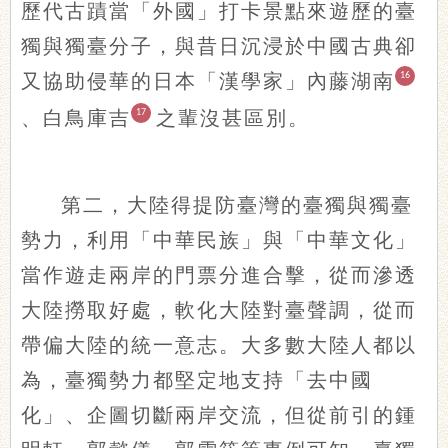
歷代古蹟當「外國」打卡景點來遊歷的臺
獨與獨臺分子，與昔日沉浸於中國古典卻
又協助侵華的日本「漢學家」內藤湖南
16
、白鳥庫吉
17
之輩沒甚區別。
第二，大陸得提防臺灣的臺獨與獨臺
勢力，利用「中華民族」與「中華文化」
當作遊走兩岸的門票分進合擊，從而滲透
大陸撈取好處，軟化大陸對臺聲調，從而
帶偏大陸的統一意志。大多數大陸人都以
為，臺獨勢力都堅定地支持「去中國
化」、企圖切斷兩岸交流，但從前引的鍾