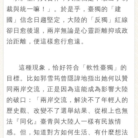
裁與統一嘛！」。於是乎，臺獨的「建
國」信念日趨堅定，大陸的「反獨」紅線
卻日愈後退，兩岸無論是心靈距離抑或政
治距離，便這樣愈行愈遠。
這種現象，恰好符合「軟性臺獨」的
目標。比如郭雪筠曾隱諱地指出她何以贊
同兩岸交流，正是因為這能成為影響大陸
的破口：「兩岸交流，解決不了年輕人的
歷史觀、改變不了選舉結果、從根上也無
法『同化』臺青與大陸人一樣有民族情
感。但，知道對方如何生活、有什麼想法