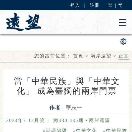
登入
｜
註冊
繁
｜
简
您的當前位置：
首頁
>
兩岸遠望
>
正文
當「中華民族」與「中華文
化」 成為臺獨的兩岸門票
作者 |
華志一
2024年7-12月號
|
總430-435期
兩岸遠望
#話語陷阱
#中華文化
#中華民族