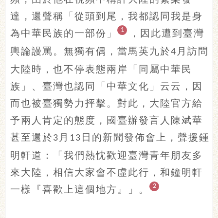
達，還聲稱「從頭到尾，我都認同我是身
1
為中華民族的一部份」
，因此遭到臺灣
輿論謾罵。無獨有偶，當馬英九於
月訪問
4
大陸時，也不停表態兩岸「同屬中華民
族」、臺灣也認同「中華文化」云云，因
而也被臺獨勢力抨擊。對此，大陸官方給
予兩人肯定的態度，國臺辦發言人陳斌華
甚至還於
月
日的新聞發佈會上，聲援鍾
3
13
明軒道：「我們熱忱歡迎臺灣青年朋友多
來大陸，相信大家會不虛此行，和鐘明軒
2
一樣『喜歡上這個地方』」。