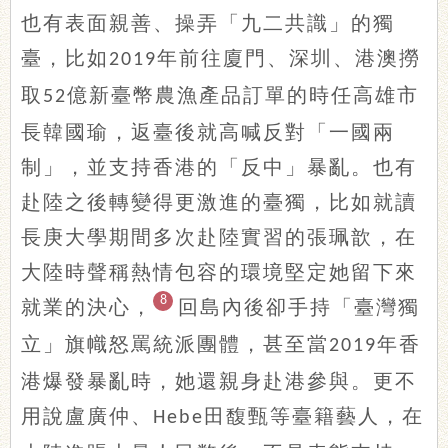
也有表面親善、操弄「九二共識」的獨
臺，比如
年前往廈門、深圳、港澳撈
2019
取
億新臺幣農漁產品訂單的時任高雄市
52
長韓國瑜，返臺後就高喊反對「一國兩
制」，並支持香港的「反中」暴亂。也有
赴陸之後轉變得更激進的臺獨，比如就讀
長庚大學期間多次赴陸實習的張珮歆，在
大陸時聲稱熱情包容的環境堅定她留下來
8
就業的決心，
回島內後卻手持「臺灣獨
立」旗幟怒罵統派團體，甚至當
年香
2019
港爆發暴亂時，她還親身赴港參與。更不
用說盧廣仲、
田馥甄等臺籍藝人，在
Hebe