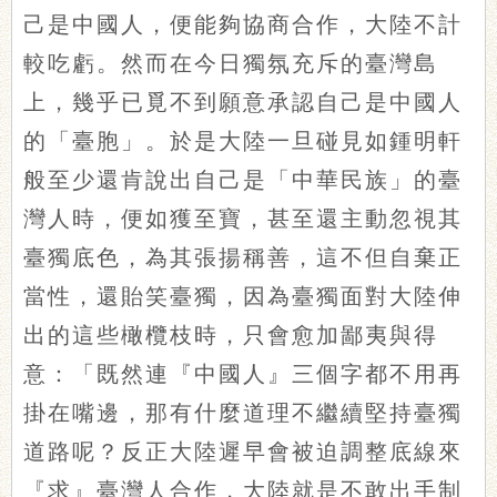
己是中國人，便能夠協商合作，大陸不計
較吃虧。然而在今日獨氛充斥的臺灣島
上，幾乎已覓不到願意承認自己是中國人
的「臺胞」。於是大陸一旦碰見如鍾明軒
般至少還肯說出自己是「中華民族」的臺
灣人時，便如獲至寶，甚至還主動忽視其
臺獨底色，為其張揚稱善，這不但自棄正
當性，還貽笑臺獨，因為臺獨面對大陸伸
出的這些橄欖枝時，只會愈加鄙夷與得
意：「既然連『中國人』三個字都不用再
掛在嘴邊，那有什麼道理不繼續堅持臺獨
道路呢？反正大陸遲早會被迫調整底線來
『求』臺灣人合作，大陸就是不敢出手制