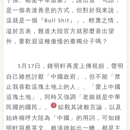
子孫、都是中華血脈』，說出這一句話，
是一個表達善意的方式，但對於我來說，
這就是一個『
』」。輕蔑之情，
Bull Shit
溢於言表，難道大陸官方就那麼喜出望
外，要歡迎這種傲慢的臺獨分子嗎？
月
日，鍾明軒再度上傳視頻，聲明
5
17
自己雖然討厭「中國政府」，但不能「禁
止我喜歡這塊土地上的人」、「愛上中國
這塊土地」，同時又強調「老娘就是中華
3
民國的國民」。
綜觀其諸般言論，以及
始終稱呼大陸為「中國」的用詞，可知鍾
明軒與蔡英文、賴清德如出一轍，都是主