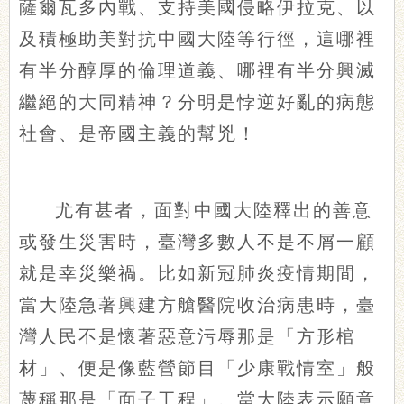
薩爾瓦多內戰、支持美國侵略伊拉克、以
及積極助美對抗中國大陸等行徑，這哪裡
有半分醇厚的倫理道義、哪裡有半分興滅
繼絕的大同精神？分明是悖逆好亂的病態
社會、是帝國主義的幫兇！
尤有甚者，面對中國大陸釋出的善意
或發生災害時，臺灣多數人不是不屑一顧
就是幸災樂禍。比如新冠肺炎疫情期間，
當大陸急著興建方艙醫院收治病患時，臺
灣人民不是懷著惡意污辱那是「方形棺
材」、便是像藍營節目「少康戰情室」般
蔑稱那是「面子工程」。當大陸表示願意