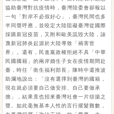
協助臺灣對抗疫情時，臺灣陸委會卻報以
一句「對岸不必假好心」，臺灣民間也多
半同聲呼應，並咬定大陸阻礙臺灣從國際
採購新冠疫苗，又附和歐美詆毀大陸，誣
蔑新冠肺炎起源於大陸導致「禍害世
界」。還有，民進黨政權拒絕不具「中華
民國國籍」的兩岸婚生子女在疫情期間赴
臺，時任「衛生福利部長」陳時中還推波
助瀾地說出：「沒有選擇到臺灣的國籍，
現在就必須要自己做安排、自己要做承
擔」，結果竟也招來臺灣社會一片頌揚之
聲。如此毫無基本人性的言行擢髮難數，