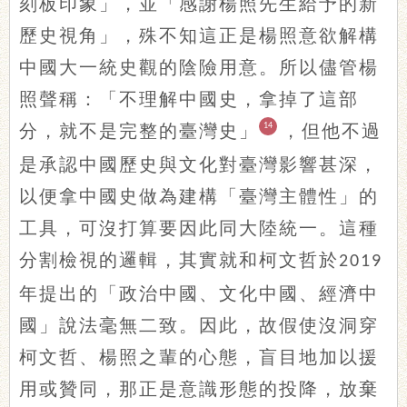
刻板印象」，並「感謝楊照先生給予的新
歷史視角」，殊不知這正是楊照意欲解構
中國大一統史觀的陰險用意。所以儘管楊
照聲稱：「不理解中國史，拿掉了這部
分，就不是完整的臺灣史」
14
，但他不過
是承認中國歷史與文化對臺灣影響甚深，
以便拿中國史做為建構「臺灣主體性」的
工具，可沒打算要因此同大陸統一。這種
分割檢視的邏輯，其實就和柯文哲於
2019
年提出的「政治中國、文化中國、經濟中
國」說法毫無二致。因此，故假使沒洞穿
柯文哲、楊照之輩的心態，盲目地加以援
用或贊同，那正是意識形態的投降，放棄