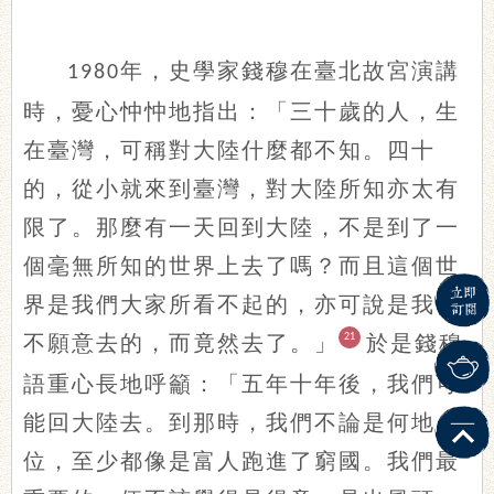
年，史學家錢穆在臺北故宮演講
1980
時，憂心忡忡地指出：「三十歲的人，生
在臺灣，可稱對大陸什麼都不知。四十
的，從小就來到臺灣，對大陸所知亦太有
限了。那麼有一天回到大陸，不是到了一
個毫無所知的世界上去了嗎？而且這個世
界是我們大家所看不起的，亦可說是我們
不願意去的，而竟然去了。」
21
於是錢穆
語重心長地呼籲：「五年十年後，我們可
能回大陸去。到那時，我們不論是何地
位，至少都像是富人跑進了窮國。我們最