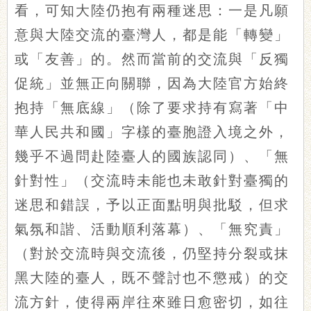
看，可知大陸仍抱有兩種迷思：一是凡願
意與大陸交流的臺灣人，都是能「轉變」
或「友善」的。然而當前的交流與「反獨
促統」並無正向關聯，因為大陸官方始終
抱持「無底線」（除了要求持有寫著「中
華人民共和國」字樣的臺胞證入境之外，
幾乎不過問赴陸臺人的國族認同）、「無
針對性」（交流時未能也未敢針對臺獨的
迷思和錯誤，予以正面點明與批駁，但求
氣氛和諧、活動順利落幕）、「無究責」
（對於交流時與交流後，仍堅持分裂或抹
黑大陸的臺人，既不聲討也不懲戒）的交
流方針，使得兩岸往來雖日愈密切，如往