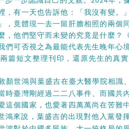
一步一步認識自己的父親。
年，
2024
裡，有一天也告訴他：「我沒有變。
」，竟體現一去一留肝膽相照的兩個
麼，他們堅守而未變的究竟是什麼？
我們可否視之為最能代表先生晚年心
出兩篇短文整理刊印，還原先生的真實
敘顏世鴻與葉盛吉在臺大醫學院相識
當時臺灣剛經過二二八事件、而國共
愛這個國家，也愛著四萬萬尚在苦難
世鴻來說，葉盛吉的出現對他入黨發
世鴻對於中國多民族、大一統格局的