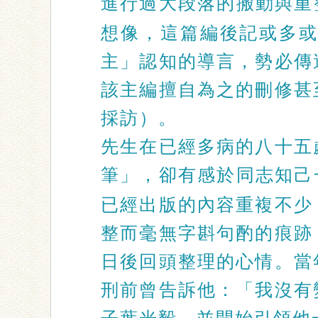
進行過大段落的搬動與重
想像，這篇編後記或多
主」認知的導言，勢必傳
該主編擅自為之的刪修甚
採訪）。
先生在已經多病的八十五
筆」，卻有感於同志知己
已經出版的內容重複不少
整而毫無字斟句酌的痕跡
日後回頭整理的心情。當
刑前曾告訴他：「我沒有