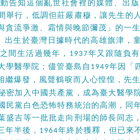
主動告知這個亂世社會裡的媒體、出版
間舉行，低調但莊嚴肅穆，讓先生的
與貪流爭激、霜情與晚節彌茂」的一
）出生於臺灣日據時代的高雄旗津，
之間生活過幾年，
年又跟隨負
1937
大學醫學院；儘管臺島自
年因「
1949
相繼爆發，風聲鶴唳而人心惶惶，先
秘密加入中國共產黨，成為臺大醫學
國民黨白色恐怖特務統治的高潮，同
葉盛吉等一批批走向刑場的師長同志
三年半後，
年終於獲釋，但已來
1964