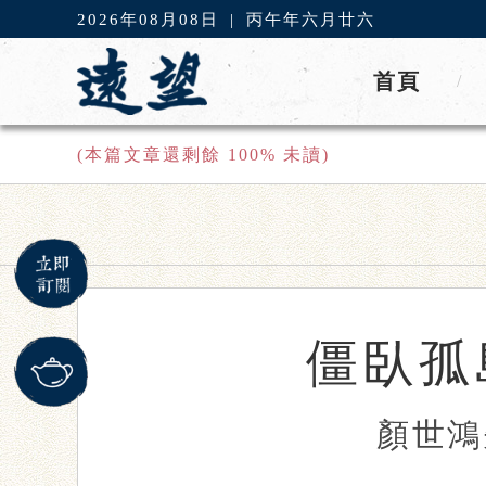
2026年08月08日
|
丙午年六月廿六
首頁
/
(本篇文章還剩餘
100
% 未讀)
僵臥孤
顏世鴻