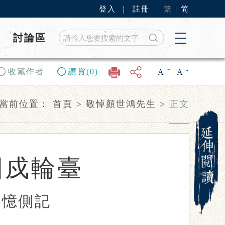
登入
｜
註冊
繁
｜
简
討論區
+
-
收藏作者
讚賞(0)
A
A
當前位置：
首頁
>
敬悼顏世鴻先生
>
正文
國戍輪臺
追憶側記