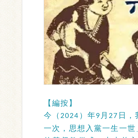
【編按】
今（
）年
月
日，
2024
9
27
一次，思想入黨一生一世