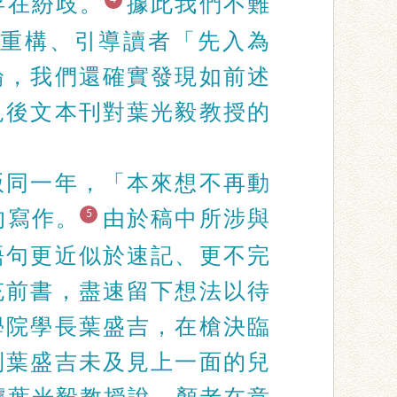
存在紛歧。
據此我們不難
重構、引導讀者「先入為
論，我們還確實發現如前述
見後文本刊對葉光毅教授的
版同一年，「本來想不再動
的寫作。
由於稿中所涉與
5
語句更近似於速記、更不完
充前書，盡速留下想法以待
學院學長葉盛吉，在槍決臨
到葉盛吉未及見上一面的兒