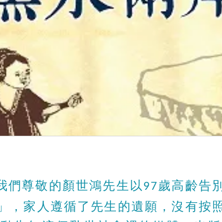
我們尊敬的顏世鴻先生以
歲高齡告
97
」，家人遵循了先生的遺願，沒有按