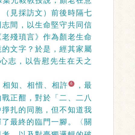
據葉光毅教授說，顏老在意
」（見採訪文）前後時隔七
同志間，以生命堅守共同信
《老殘瑣言》作為顏老生命
境的文字？於是，經其家屬
心志，以告慰先生在天之
、相知、相惜、相許
，最
6
內戰正酣，對於「二、二八
中掙扎的同胞，但不知道我
揮了最終的臨門一腳。〈關
思考，以及對臺獨邏輯的破