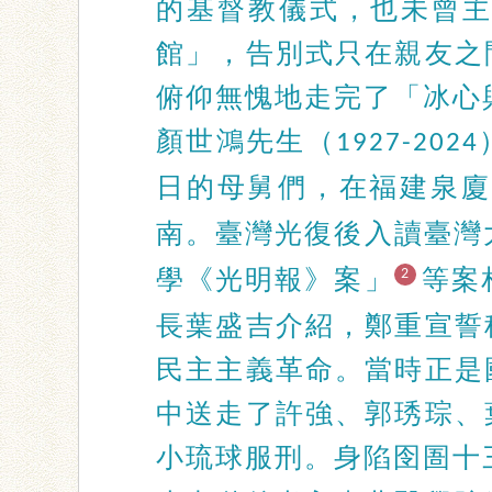
的基督教儀式，也未曾
館」，告別式只在親友之
俯仰無愧地走完了「冰心
顏世鴻先生（
1927-2024
日的母舅們，在福建泉廈
南。臺灣光復後入讀臺灣
學《光明報》案」
等案
2
長葉盛吉介紹，鄭重宣誓
民主主義革命。當時正是
中送走了許強、郭琇琮、
小琉球服刑。身陷囹圄十