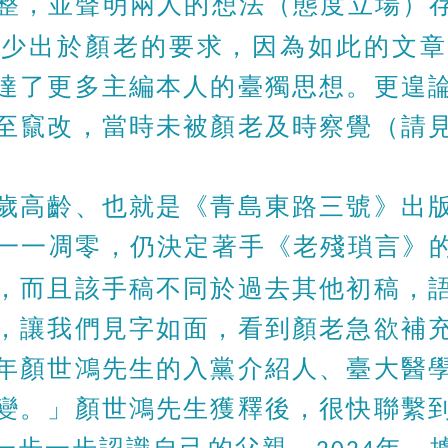
整，並聲明兩人的想法（態度立場）
或少出於顏老的要求，因為如此的文章
達了更多主編本人的臺獨思想。更遑
至竄改，當時未被顏老及時察覺（請
歲高齡、也就是《青島東路三號》出
一一凋零，仍決定著手《老殘瑣言》
，而且該手稿不同於過去其他初稿，
，讓我們見字如面，看到顏老急欲補
年顏世鴻先生的入黨介紹人、臺大醫
變。」顏世鴻先生獲釋後，很快聯繫