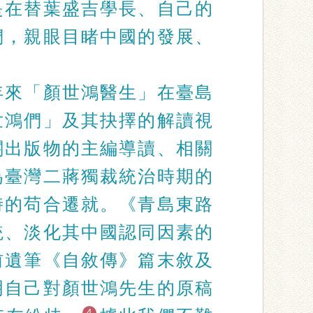
是在替葉盛吉學長、自己的
們，親眼目睹中國的發展、
年來「顏世鴻醫生」在臺島
世鴻們」及其抉擇的解讀視
關出版物的主編導讀、相關
為臺灣二蔣獨裁統治時期的
時的苟合遷就。《青島東路
統、淡化其中國認同因素的
前遺筆《自敘傳》篇末敘及
明自己對顏世鴻先生的原稿
4