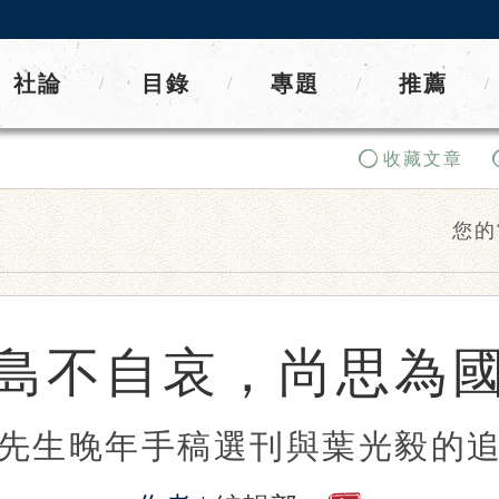
社論
目錄
專題
推薦
/
/
/
/
收藏文章
您的
島不自哀，尚思為
先生晚年手稿選刊與葉光毅的