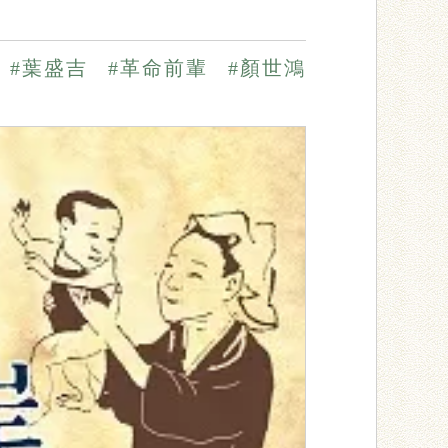
#葉盛吉
#革命前輩
#顏世鴻