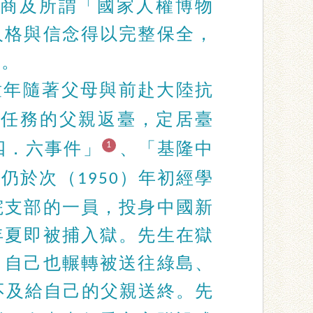
商及所謂「國家人權博物
人格與信念得以完整保全，
生。
童年隨著父母與前赴大陸抗
有任務的父親返臺，定居臺
四．六事件」
、「基隆中
1
生仍於次（
）年初經學
1950
院支部的一員，投身中國新
年夏即被捕入獄。先生在獄
，自己也輾轉被送往綠島、
不及給自己的父親送終。先