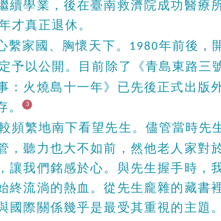
繼續學業，後在臺南救濟院成功醫療
年才真正退休。
心繫家國、胸懷天下。
年前後，
1980
定予以公開。目前除了《青島東路三
事：火燒島十一年》已先後正式出版
存。
3
較頻繁地南下看望先生。儘管當時先
管，聽力也大不如前，然他老人家對
，讓我們銘感於心。與先生握手時，
始終流淌的熱血。從先生龐雜的藏書
與國際關係幾乎是最受其重視的主題