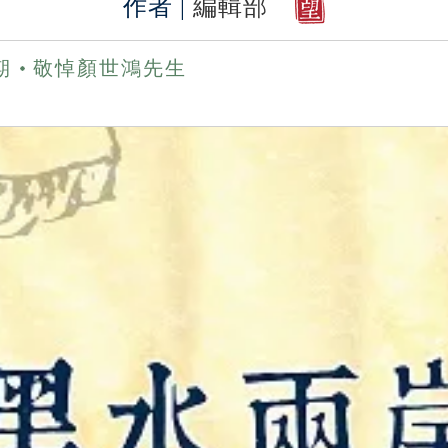
作者 |
編輯部
5期
敬悼顏世鴻先生