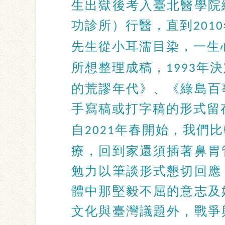
生出獄後考入臺北醫學院
功診所）行醫，直到
2010
先生從小耳濡目染，一生
所想整理成稿，
年決
1993
的荒謬年代》、《綠島百
手寫稿或打字稿的形式留
自
年春開始，我們比
2021
療，回到家還須插著鼻胃
勉力以筆談形式懇切回應
體中那堅毅不屈的意志及
文化與臺灣議題外，戰爭