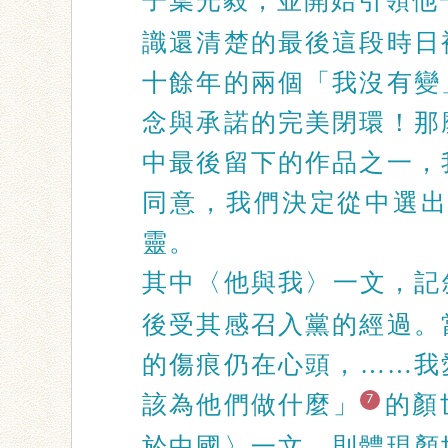
子葉光毅，並開始引領他
識還清楚的最後這段時日
十餘年的兩個「我沒有變
念與承諾的完美閉環！那
中最後留下的作品之一，
同意，我們決定從中選
靈。
其中〈他與我〉一文，記
後受其感召入黨的經過。
的傷痕仍在心頭，
……我
該為他們做什麼」
的顏
7
於中國〉一文，則體現顏