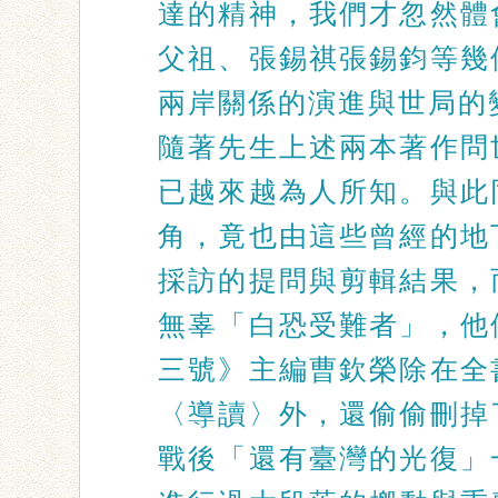
達的精神，我們才忽然體
父祖、張錫祺張錫鈞等幾
兩岸關係的演進與世局的
隨著先生上述兩本著作問
已越來越為人所知。與此
角，竟也由這些曾經的地
採訪的提問與剪輯結果，
無辜「白恐受難者」，他
三號》主編曹欽榮除在全
〈導讀〉外，還偷偷刪掉
戰後「還有臺灣的光復」