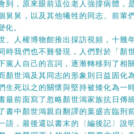
會到，原來眼前這位老人強撐病體，
個舅舅，以及其他犧牲的同志、前輩
變化。
世、人權博物館推出採訪視頻，十幾
同時我們也不難發現，人們對於「顏
下黨人自己的言詞，逐漸轉移到了相
而顏世鴻及其同志的形象則日益固化
們生死以之的關懷與堅持被矮化為一
書最前面寫了忽略顏世鴻家族抗日傳
了書中顏世鴻親自翻譯的葉盛吉臨刑
一語，最後還以書末的〈編後記〉說