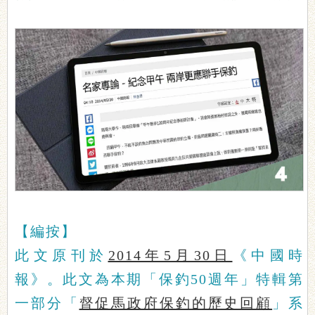
【編按】
此文原刊於
2014年5月30日
《中國時
報》。此文為本期「保釣50週年」特輯第
一部分「
督促馬政府保釣的歷史回顧
」系