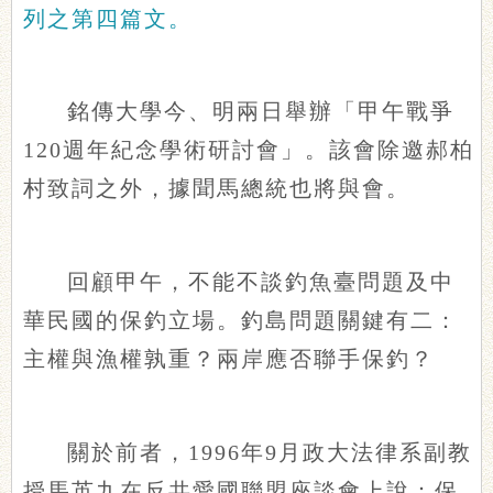
列之第四篇文。
銘傳大學今、明兩日舉辦「甲午戰爭
120週年紀念學術研討會」。該會除邀郝柏
村致詞之外，據聞馬總統也將與會。
回顧甲午，不能不談釣魚臺問題及中
華民國的保釣立場。釣島問題關鍵有二：
主權與漁權孰重？兩岸應否聯手保釣？
關於前者，1996年9月政大法律系副教
授馬英九在反共愛國聯盟座談會上說：保