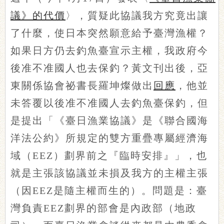
議》的代價
〉，質疑此協議我方究竟出讓
了什麼，使日本突然願意給予臺灣漁權？
如果日方仍去釣魚臺宣示主權，我政府今
後准不准國人也去保釣？黃文刊出後，亞
東關係協會祕書長羅坤燦做出
回應
，他並
未答覆以後准不准國人去釣魚臺保釣，但
是提出「《臺日漁業協議》是《聯合國海
洋法公約》所規定的雙方重疊專屬經濟海
域（EEZ）劃界前之『臨時安排』」，也
就是主張該協議並未損及我方的主權主張
（因EEZ是隨主權而生的）。問題是：臺
灣負責EEZ劃界的部會是內政部（地政