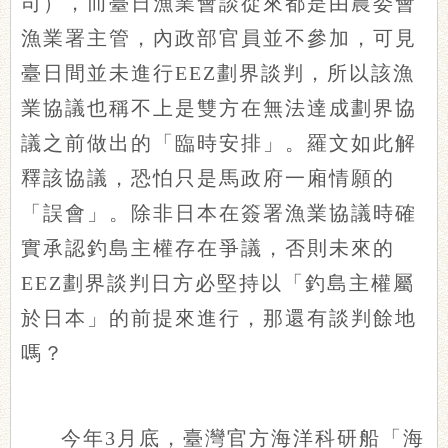
司），而臺日漁業會談從來都是由農委會
漁業署主管，內政部官員並不參加，可見
臺日間並未進行EEZ劃界談判，所以該漁
業協議也稱不上是雙方在無法達成劃界協
議之前做出的「臨時安排」。羅文如此解
釋該協議，恐怕只是馬政府一廂情願的
「誤會」。除非日本在簽署漁業協議時確
實承認釣島主權存在爭議，否則未來的
EEZ劃界談判日方必堅持以「釣島主權屬
於日本」的前提來進行，那還有談判餘地
嗎？
今年3月底，臺灣官方海洋科研船「海