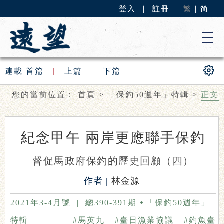
登入
｜
註冊
繁
｜
简
連載
首篇
|
上篇
|
下篇
您的當前位置：
首頁
>
「保釣50週年」特輯
>
正文
紀念甲午 兩岸更應聯手保釣
督促馬政府保釣的歷史回顧（四）
作者 |
林金源
2021年3-4月號
|
總390-391期
「保釣50週年」
特輯
#馬英九
#臺日漁業協議
#釣魚臺