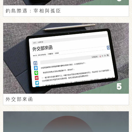
釣島際遇：宰相與孤臣
外交部來函