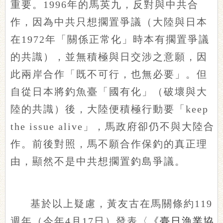
重要。1996年的馬英九，反對與中共合
作，因為中共只想擱置爭議（大陸與日本
在1972年「關係正常化」時本有擱置爭議
的共識），並無積極與日交涉之意願，因
此兩岸合作「既不可行，也無必要」。但
自從日本將釣魚臺「國有化」（破壞與大
陸的共識）後，大陸便積極行動要「keep
the issue alive」，馬政府卻仍不與大陸合
作。前後對照，馬不願合作保釣的真正理
由，顯然不是中共想擱置釣島爭議。
基於以上疑慮，黃友古在馬關條約119
週年（今年4月17日）發表〈
《臺日漁業協