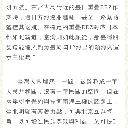
研五號」在宮古島附近的臺日重疊EEZ作
業時，遭日方海巡船驅離，甚至一路緊隨
監控其返航。在確定的重疊EEZ海域日本
都如此霸道，臺灣則如此順從，那臺灣船
隻還能進入釣魚臺周圍12海里的領海內宣
示主權嗎？
臺灣人常埋怨「中國」被詮釋成中華
人民共和國，沒有中華民國的空間。但在
兩岸聯手保釣與捍衛南海主權的議題上，
臺北明顯有其著力點，可與北京互為犄
角，既可增進民族尊嚴與利益，又可提升