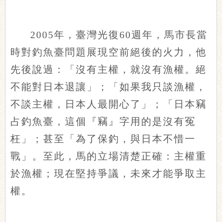
2005年，臺灣光復60週年，馬市長當
時對釣魚臺問題展現空前絕後的火力，他
先後說過：「沒有主權，就沒有漁權。絕
不能對日本退讓」；「如果我只談漁權，
不談主權，日本人最開心了」；「日本竊
占釣魚臺，這個『竊』字用的是沒有冤
枉」；甚至「為了保釣，與日本不惜一
戰」。至此，馬的立場清楚正確：主權重
於漁權；現在堅持爭議，未來才能爭取主
權。