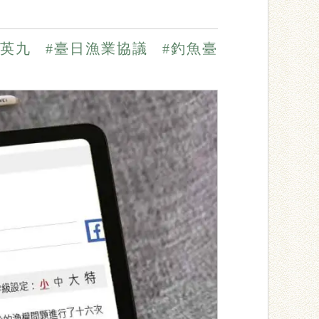
馬英九
#臺日漁業協議
#釣魚臺