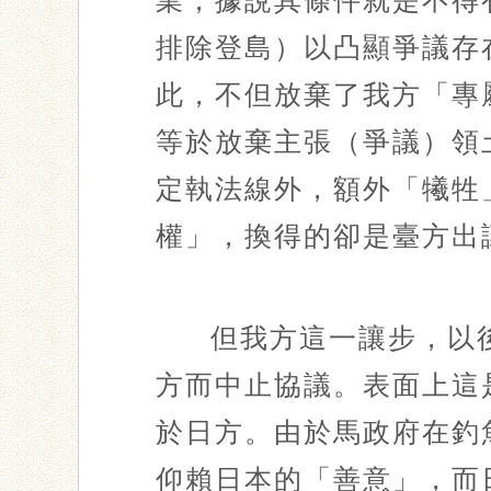
業，據說其條件就是不得
排除登島）以凸顯爭議存
此，不但放棄了我方「專
等於放棄主張（爭議）領
定執法線外，額外「犧牲
權」，換得的卻是臺方出
但我方這一讓步，以
方而中止協議。表面上這
於日方。由於馬政府在釣
仰賴日本的「善意」，而