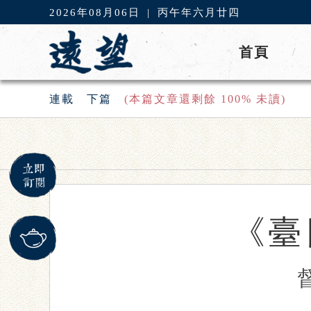
2026年08月06日
|
丙午年六月廿四
首頁
/
連載
下篇
(本篇文章還剩餘
100
% 未讀)
《臺