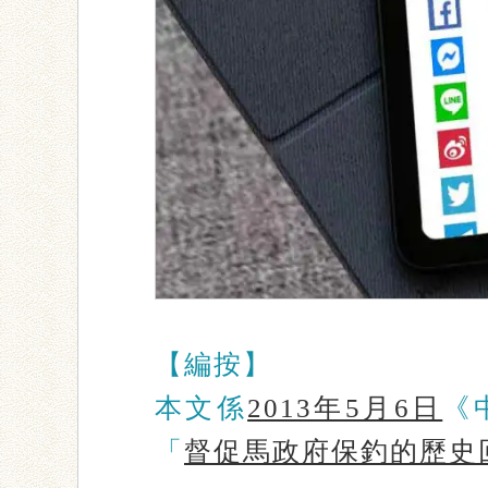
【編按】
本文係
2013年5月6日
《
「
督促馬政府保釣的歷史