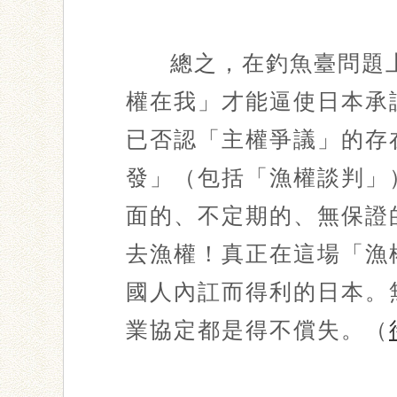
總之，在釣魚臺問題
權在我」才能逼使日本承
已否認「主權爭議」的存
發」（包括「漁權談判」
面的、不定期的、無保證
去漁權！真正在這場「漁
國人內訌而得利的日本。
業協定都是得不償失。（