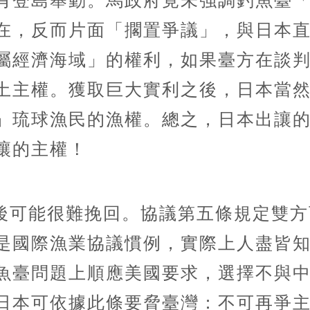
有登島舉動。馬政府竟未強調釣魚臺
在，反而片面「擱置爭議」，與日本
屬經濟海域」的權利，如果臺方在談
土主權。獲取巨大實利之後，日本當
」琉球漁民的漁權。總之，日本出讓
讓的主權！
後可能很難挽回。協議第五條規定雙方
是國際漁業協議慣例，實際上人盡皆
魚臺問題上順應美國要求，選擇不與
日本可依據此條要脅臺灣：不可再爭