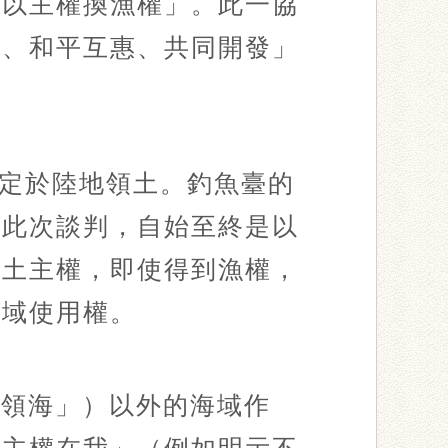
「以主權換漁權」。此一協
議、和平互惠、共同開發」
定於陸地領土。釣魚臺的
方此次談判，自始至終是以
領土主權，即使得到漁權，
海域使用權。
本領海」）以外的海域作