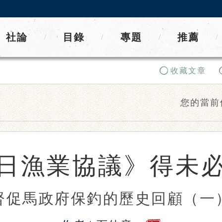
社論
目錄
專題
推薦
/
/
/
/
收藏文章
您的當前
日漁業協議》得未
督促馬政府保釣的歷史回顧（一