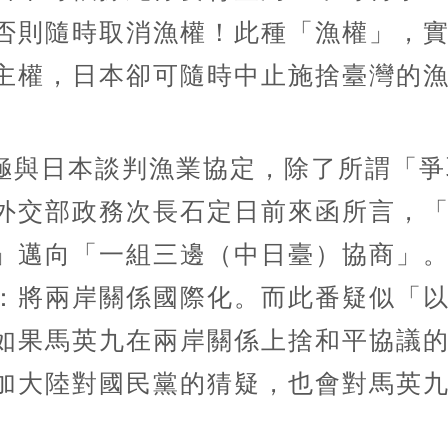
否則隨時取消漁權！此種「漁權」，
主權，日本卻可隨時中止施捨臺灣的
極與日本談判漁業協定，除了所謂「爭
外交部政務次長石定日前來函所言，
」邁向「一組三邊（中日臺）協商」
：將兩岸關係國際化。而此番疑似「
如果馬英九在兩岸關係上捨和平協議
加大陸對國民黨的猜疑，也會對馬英