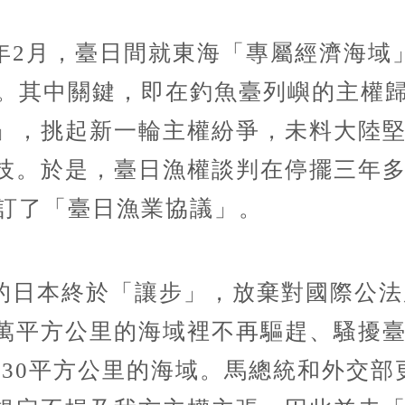
009年2月，臺日間就東海「專屬經濟海
。其中關鍵，即在釣魚臺列嶼的主權歸屬
」，挑起新一輪主權紛爭，未料大陸
技。於是，臺日漁權談判在停擺三年
簽訂了「臺日漁業協議」。
的日本終於「讓步」，放棄對國際公法
萬平方公里的海域裡不再驅趕、騷擾
530平方公里的海域。馬總統和外交