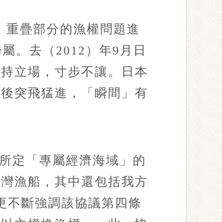
域」重疊部分的漁權問題進
。去（2012）年9月日
堅持立場，寸步不讓。日本
多後突飛猛進，「瞬間」有
所定「專屬經濟海域」的
臺灣漁船，其中還包括我方
部更不斷強調該協議第四條