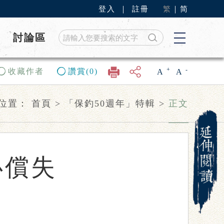
登入
｜
註冊
繁
｜
简
討論區
+
-
收藏作者
讚賞(0)
A
A
位置：
首頁
>
「保釣50週年」特輯
>
正文
必償失
）