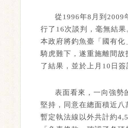
從1996年8月到2
行了16次談判，毫無結果
本政府將釣魚臺「國有化
騎虎難下，遂重施離間故
了結果，並於上月10日
表面看來，一向強勢
堅持，同意在總面積近八
暫定執法線以外共計約4,