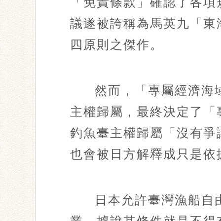
「免責條款」確認了各項
議遂被誇稱為馬英九「東
四原則之傑作。
然而，「專屬經濟海
主權歸屬，最終決定了「
釣魚臺主權歸屬「沒有爭
也會被日方解釋成只是依
日本允許臺灣漁船自