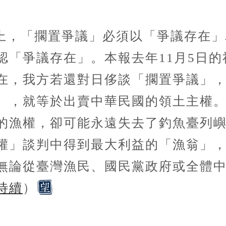
上，「擱置爭議」必須以「爭議存在」
認「爭議存在」。本報去年11月5日
在，我方若還對日侈談「擱置爭議」
），就等於出賣中華民國的領土主權
的漁權，卻可能永遠失去了釣魚臺列
權」談判中得到最大利益的「漁翁」
無論從臺灣漁民、國民黨政府或全體
待續
）