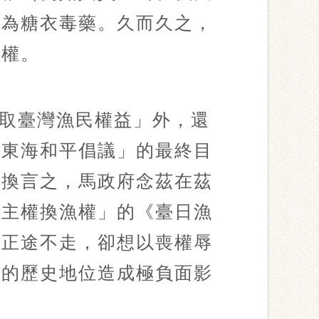
實為糖衣毒藥。久而久之，
漁權。
取臺灣漁民權益」外，還
「東海和平倡議」的最終目
。換言之，馬政府念茲在茲
以主權換漁權」的《臺日漁
的正途不走，卻想以喪權辱
九的歷史地位造成極負面影