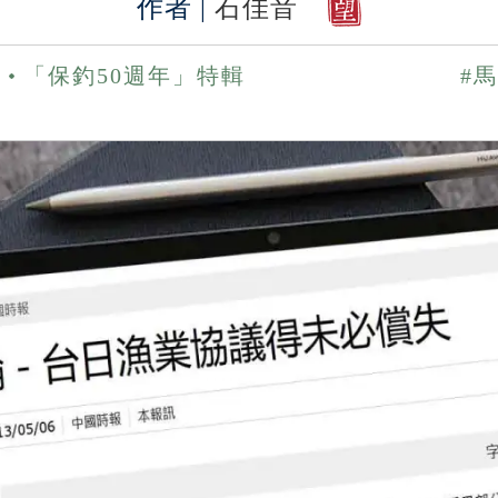
作者 |
石佳音
期
「保釣50週年」特輯
#