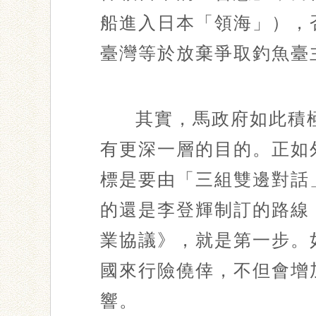
船進入日本「領海」），
臺灣等於放棄爭取釣魚臺
其實，馬政府如此積
有更深一層的目的。正如
標是要由「三組雙邊對話
的還是李登輝制訂的路線
業協議》，就是第一步。
國來行險僥倖，不但會增
響。