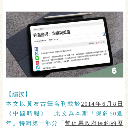
【編按】
本文以黃友古筆名刊載於
2014年6月8日
《中國時報》。此文為本期「保釣50週
年」特輯第一部分「
督促馬政府保釣的歷