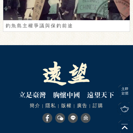
釣魚島主權爭議與保釣前途
簡介
隱私
版權
廣告
訂購
|
|
|
|