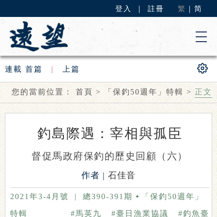
登入
｜
註冊
繁
｜
简
連載
首篇
|
上篇
您的當前位置：
首頁
>
「保釣50週年」特輯
>
正文
釣島際遇：宰相與孤臣
督促馬政府保釣的歷史回顧（六）
作者 |
石佳音
2021年3-4月號
|
總390-391期
「保釣50週年」
特輯
#馬英九
#臺日漁業協議
#釣魚臺