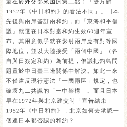
量在於
外交部來函
的第二點：「雙方對
1952年《中日和約》的看法不同」。日本
先後與兩岸簽訂兩和約，而「東海和平倡
議」就選在日本對臺和約生效60週年宣
布。其用意似乎就在影射兩岸應有對等國
際地位，並以大陸接受「兩個中國」（各
自與日簽定和約）為前提，倡議把釣島問
題置於中日臺三邊關係中解決。如此一來
不僅違反現行憲法「一國兩區」規定，也
破壞九二共識的「一中架構」。而且日本
早在1972年與北京建交時「宣告結束」
1952年《中日和約》，北京如何去承認一
個連日本都否認的和約？