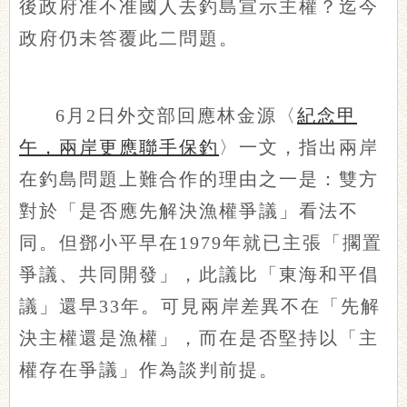
後政府准不准國人去釣島宣示主權？迄今
政府仍未答覆此二問題。
6月2日外交部回應林金源〈
紀念甲
午，兩岸更應聯手保釣
〉一文，指出兩岸
在釣島問題上難合作的理由之一是：雙方
對於「是否應先解決漁權爭議」看法不
同。但鄧小平早在1979年就已主張「擱置
爭議、共同開發」，此議比「東海和平倡
議」還早33年。可見兩岸差異不在「先解
決主權還是漁權」，而在是否堅持以「主
權存在爭議」作為談判前提。