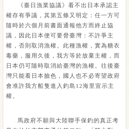
《臺日漁業協議》看不出日本承認主
權存有爭議，其第五條又明定：任一方可
隨時於六個月前書面通報他方而終止協
議，因此日本便可要脅臺灣：不許爭主
權，否則取消漁權。此種漁權，實為糖衣
毒藥，服用久後，我方等於放棄主權，而
日本仍可隨時取消給臺灣的漁權。往後臺
灣只能看日本臉色，國人也不必寄望政府
會准許我方船隻進入釣島12海里宣示主
權。
馬政府不願與大陸聯手保釣的真正考