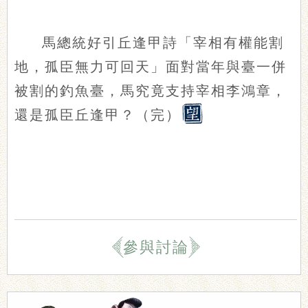
馬總統好引丘逢甲詩「宰相有權能割
地，孤臣無力可回天」面對當年與臺一併
被割的釣魚臺，馬究竟支持宰相李鴻章，
還是孤臣丘逢甲？（完）
參與討論