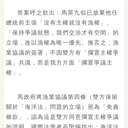
答案呼之欲出：馬英九似已放棄他任
總統前主張「沒有主權就沒有漁權」、
「保持爭議狀態，我們交涉才有空間」的
立場，改以漁權為唯一優先。換言之，漁
業協議的簽署，不因雙方有「擱置主權爭
議」共識，而是我方片面「擱置爭議主
權」。
馬政府將漁業協議第四條（雙方保留
關於「海洋法」問題的立場）視為「免責
條款」，認為這是雙方同意擱置主權爭議
的證明。國際法學者高聖惕指出：海洋法