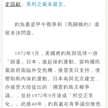
史回顧
」系列之最末篇文。
釣魚臺是甲午戰爭和《馬關條約》遺
留未決問題。
1972年5月，美國將釣島與琉球一併
「歸還」日本，激起保釣運動。當時國民
黨政府面臨外交危機，亟需美日支持，便
壓制島內保釣運動。日本為與北京建交，
亦接受大陸提出的「擱置釣島主權爭
議」，並於1972年9月達成「邦交正常
化」。此後40年，釣島處在有爭議但無危