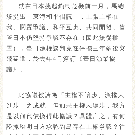
就在日本挑起釣島危機前一月，馬總
統提出「東海和平倡議」，主張主權在
我、擱置爭議、和平互惠、共同開發。儘
管日本仍堅持爭議不存在（因此無從擱
置），臺日漁權談判竟在停擺三年多後突
飛猛進，於去年4月簽訂《臺日漁業協
議》。
此協議被誇為「主權不讓步、漁權大
進步」之成就。但如果主權未讓步，我方
是以何代價換得此協議？具體言之，有何
證據證明日方承認釣島存在主權爭議？往