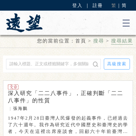
登入
｜
註冊
繁
｜
简
您的當前位置：
首頁
>
搜尋
>
搜尋結果
高級搜索
深入研究「二二八事件」，正確判斷「二二
八事件」的性質
|
張海鵬
1947年2月28日臺灣人民爆發的起義事件，已經過去
了六十週年。我作為研究近代中國歷史和臺灣史的學
者，今天在這裡出席座談會，回顧六十年前臺灣人