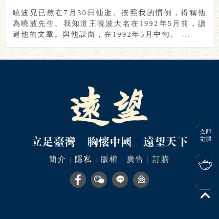
曉波兄已然在7月30日仙逝。按照我的慣例，得稱他
為曉波先生。我知道王曉波大名在1992年5月前，讀
過他的文章。與他謀面，在1992年5月中旬。 ...
簡介
隱私
版權
廣告
訂購
|
|
|
|