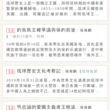
琉球歷史上是一個獨立王國，與明清時期的中國有著
緊密的藩屬關係，1853—1859年間，琉球王國曾與
美國、法國、荷蘭簽訂修好條約，表明琉球王國的
...
釣魚島主權爭議與保釣前途
|
張海鵬
「保釣50週年」特輯
50年前的4月10日，留美學生在美國各地，首先是美
國首都華盛頓掀起聲勢浩大的保釣示威遊行，是中華
民族子孫的一項壯舉，被周恩來總理稱作「海外五四
...
琉球歷史文化考察記
|
張海鵬
琉球遠望
2019年10月31日凌晨，作為世界文化遺產的琉球冲
繩島首里城被一把大火焚毀，東亞各國一片唏噓。許
多中國人為之惋惜不已。首里城是14世紀時琉球 ...
弔忠誠的愛國主義者王曉波
|
張海鵬