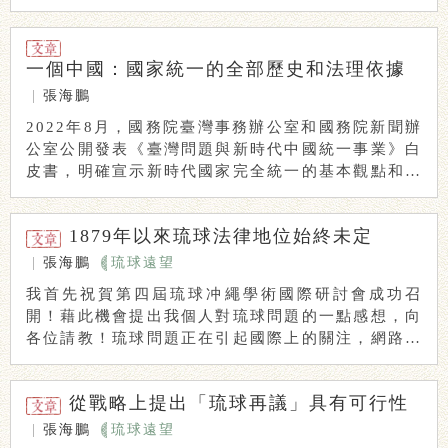
...
一個中國：國家統一的全部歷史和法理依據
|
張海鵬
2022年8月，國務院臺灣事務辦公室和國務院新聞辦
公室公開發表《臺灣問題與新時代中國統一事業》白
皮書，明確宣示新時代國家完全統一的基本觀點和主
...
1879年以來琉球法律地位始終未定
|
張海鵬
琉球遠望
我首先祝賀第四屆琉球冲繩學術國際研討會成功召
開！藉此機會提出我個人對琉球問題的一點感想，向
各位請教！琉球問題正在引起國際上的關注，網路媒
體和社 ...
從戰略上提出「琉球再議」具有可行性
|
張海鵬
琉球遠望