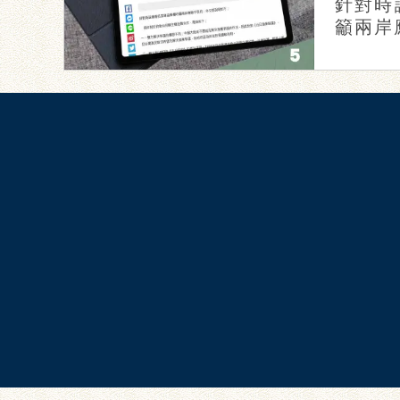
針對時
籲兩岸