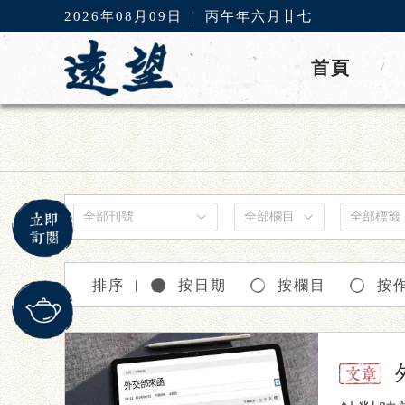
2026年08月09日
|
丙午年六月廿七
首頁
/
排序
按日期
按欄目
按
｜