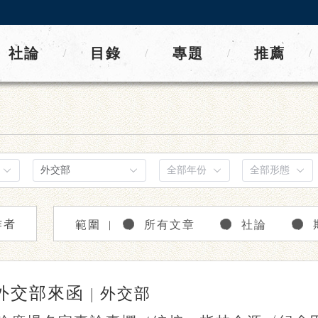
社論
目錄
專題
推薦
/
/
/
/
作者
範圍
所有文章
社論
｜
外交部來函
|
外交部