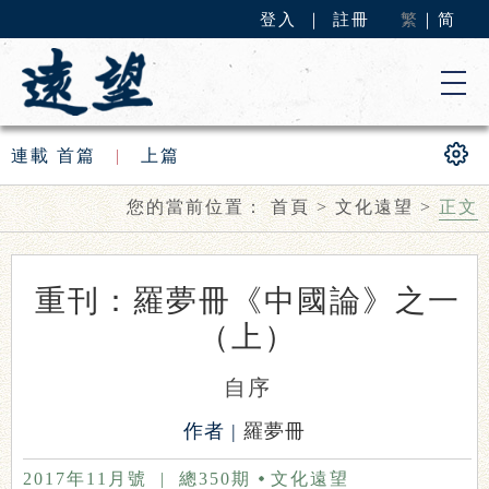
登入
｜
註冊
繁
｜
简
連載
首篇
|
上篇
您的當前位置：
首頁
>
文化遠望
>
正文
重刊：羅夢冊《中國論》之一
（上）
自序
作者 |
羅夢冊
2017年11月號
|
總350期
文化遠望