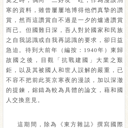
寞之時，偶向一二好友一吐，作為漫談消
寒的資料，雖曾屢屢地博得他們真摯的讚
賞，然而這讚賞自不過是一夕的爐邊讚賞
而已。但國難日深，吾人對於國家和民族
之自我認識或自我再認識的要求，卻日益
急迫。待到大前年（
編按：1940年
）東歸
故國之後，目觀「抗戰建國」大業之艱
鉅，以及其被國人和世人誤解的嚴重，已
不容不把前此英京寒夜的漫談，加以深澈
的提鍊，鎔鑄為較為具體的論文，藉和國
人交換意見。
這期間，除為《東方雜誌》撰寫國際