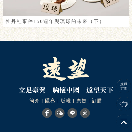
牡丹社事件150週年與琉球的未來（下）
簡介
隱私
版權
廣告
訂購
|
|
|
|