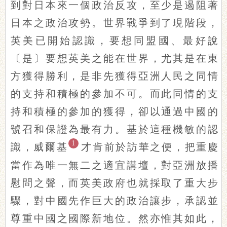
到對日本來一個政治反攻，至少是遏阻著
日本之政治攻勢。世界戰爭到了現階段，
英美已開始認識，要想同盟國、最好說
〔是〕要想英美之能在世界，尤其是在東
方獲得勝利，是非先獲得亞洲人民之同情
的支持和積極的參加不可。而此同情的支
持和積極的參加的獲得，卻以通過中國的
號召和保證為最有力。基於這種機敏的認
1
識，威爾基
才肯前於訪華之便，把重慶
當作為唯一無二之適宜講壇，對亞洲放播
慰問之聲，而英美政府也就採取了重大步
驟，對中國先作巨大的政治讓步，承認並
尊重中國之國際新地位。然亦惟其如此，