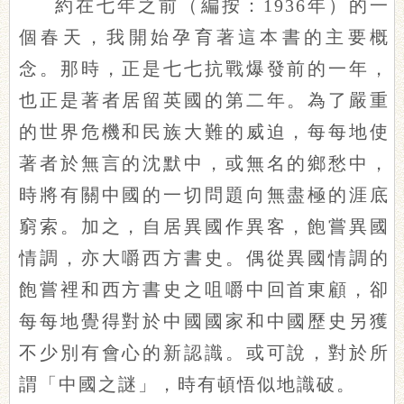
約在七年之前（
編按：1936年
）的一
個春天，我開始孕育著這本書的主要概
念。那時，正是七七抗戰爆發前的一年，
也正是著者居留英國的第二年。為了嚴重
的世界危機和民族大難的威迫，每每地使
著者於無言的沈默中，或無名的鄉愁中，
時將有關中國的一切問題向無盡極的涯底
窮索。加之，自居異國作異客，飽嘗異國
情調，亦大嚼西方書史。偶從異國情調的
飽嘗裡和西方書史之咀嚼中回首東顧，卻
每每地覺得對於中國國家和中國歷史另獲
不少別有會心的新認識。或可說，對於所
謂「中國之謎」，時有頓悟似地識破。