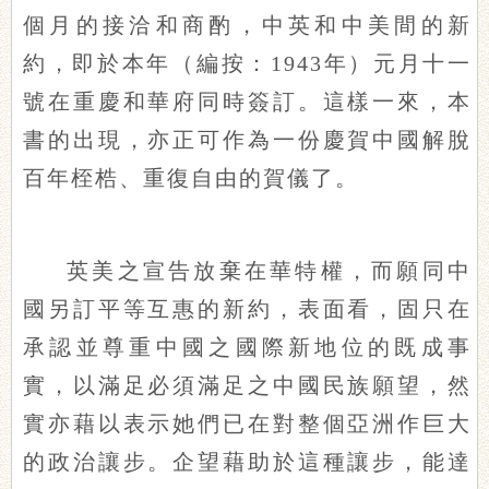
個月的接洽和商酌，中英和中美間的新
約，即於本年
（編按：1943年
）
元月十一
號在重慶和華府同時簽訂。這樣一來，本
書的出現，亦正可作為一份慶賀中國解脫
百年桎梏、重復自由的賀儀了。
英美之宣告放棄在華特權，而願同中
國另訂平等互惠的新約，表面看，固只在
承認並尊重中國之國際新地位的既成事
實，以滿足必須滿足之中國民族願望，然
實亦藉以表示她們已在對整個亞洲作巨大
的政治讓步。企望藉助於這種讓步，能達