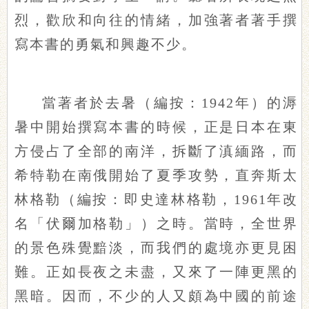
烈，歡欣和向往的情緒，加強著者著手撰
寫本書的勇氣和興趣不少。
當著者於去暑（
編按：1942年
）的溽
暑中開始撰寫本書的時候，正是日本在東
方侵占了全部的南洋，拆斷了滇緬路，而
希特勒在南俄開始了夏季攻勢，直奔斯太
林格勒（
編
按：即史達林格勒，1961年改
名「伏爾加格勒」
）之時。當時，全世界
的景色殊覺黯淡，而我們的處境亦更見困
難。正如長夜之未盡，又來了一陣更黑的
黑暗。因而，不少的人又頗為中國的前途