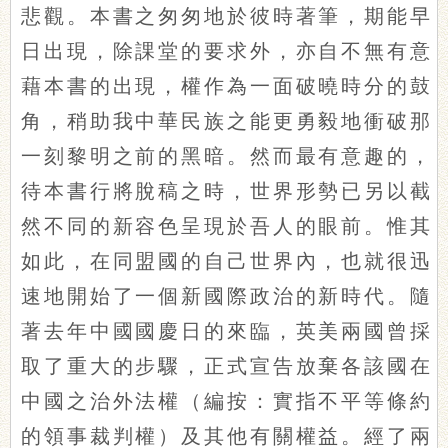
悲觀。本書之匆匆地於彼時著筆，期能早
日出現，除課堂的要求外，亦自不無有意
藉本書的出現，權作為一面破曉時分的鼓
角，稍助我中華民族之能更勇毅地衝破那
一刻黎明之前的黑暗。然而最有意趣的，
待本書行將脫稿之時，世界形勢已另以截
然不同的新容色呈現於吾人的眼前。惟其
如此，在同盟國的自己世界內，也就很迅
速地開始了一個新國際政治的新時代。隨
著去年中國國慶日的來臨，英美兩國曾採
取了重大的步驟，正式宣告放棄各該國在
中國之治外法權（
編按：實指不平等條約
的領事裁判權）
及其他有關權益。經了兩