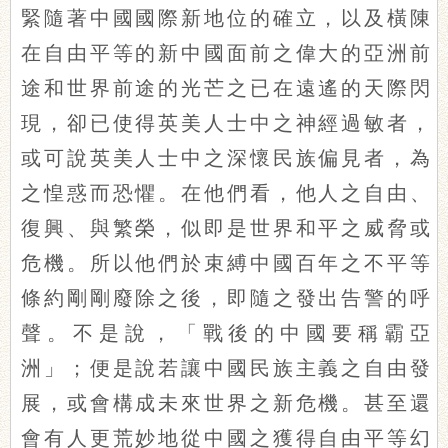
緊隨著中國國際新地位的確立，以及橫陳
在自由平等的新中國面前之偉大的亞洲前
途和世界前途的光芒之已在遠遙的天際閃
現，卻已使得英美人士中之神經過敏者，
或可說英美人士中之深懷民族偏見者，為
之惶惑而恐懼。在他們看，他人之自由、
復興、與繁榮，似即是世界和平之威脅或
危機。所以他們於束縛中國百年之不平等
條約剛剛廢除之後，即隨之發出告警的呼
聲。不是說，「戰後的中國要稱霸亞
洲」；便是說若讓中國民族主義之自由發
展，或會構成未來世界之新危機。甚至還
會有人更荒妙地從中國之獲得自由平等幻