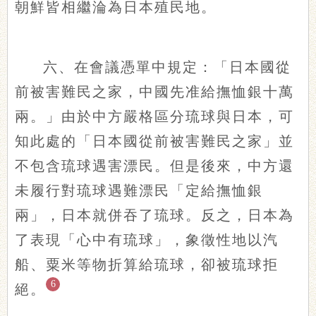
朝鮮皆相繼淪為日本殖民地。
六、在會議憑單中規定：「日本國從
前被害難民之家，中國先准給撫恤銀十萬
兩。」由於中方嚴格區分琉球與日本，可
知此處的「日本國從前被害難民之家」並
不包含琉球遇害漂民。但是後來，中方還
未履行對琉球遇難漂民「定給撫恤銀
兩」，日本就併吞了琉球。反之，日本為
了表現「心中有琉球」，象徵性地以汽
船、粟米等物折算給琉球，卻被琉球拒
6
絕。