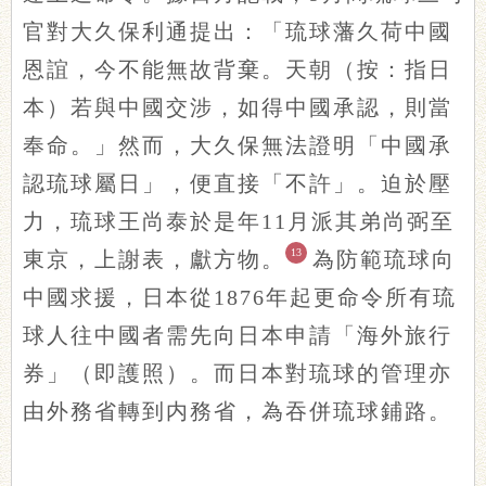
官對大久保利通提出：「琉球藩久荷中國
恩誼，今不能無故背棄。天朝（按：指日
本）若與中國交涉，如得中國承認，則當
奉命。」然而，大久保無法證明「中國承
認琉球屬日」，便直接「不許」。迫於壓
力，琉球王尚泰於是年11月派其弟尚弼至
13
東京，上謝表，獻方物。
為防範琉球向
中國求援，日本從1876年起更命令所有琉
球人往中國者需先向日本申請「海外旅行
券」（即護照）。而日本對琉球的管理亦
由外務省轉到内務省，為吞併琉球鋪路。