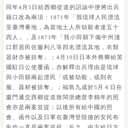
同年4月5日給西鄉從道的詔諭中便將出兵
藉口改為兩項：1871年「我琉球人民漂流
至臺灣番地，為當地土人所劫殺者達五十
四人」，及1873年「我小田縣下備中州淺
口郡居民佐藤利八等四名漂流其地，衣類
器財亦被掠奪」；4月10日日本外務卿給英
國駐日公使覆函，亦解釋出兵理由是琉球
與小田縣兩起漂民「或被劫殺，或則衣
服、器材被掠奪」；福島九成於5月４日在
廈門遞交西鄉從道致閩浙總督李鶴年的照
會亦是兩案並提；以後所有給中國的照
會、函件以及日軍在臺灣登陸後的安民布
告也一直是兩案並提。反之，中方給日方