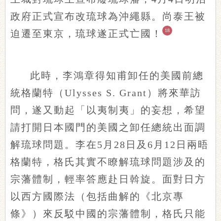
政府正式宣布改琉球為沖繩縣。尚泰王被
18
迫遷至東京，琉球遂正式亡國！
此時，李鴻章得知甫卸任的美國前總
統格蘭特（Ulysses S. Grant）將來華訪
問，遂又動起「以夷制夷」的妄想，希望
請打開日本國門的美國之卸任總統出面調
解琉球問題。李在5月28日及6月12日兩晤
格蘭特，格氏其實不瞭解琉球問題涉及的
宗藩體制，輕率答應赴日斡旋。面對日方
以西方國際法（包括曲解的《北京專
條》）來反駁中國的宗藩體制，格氏只能