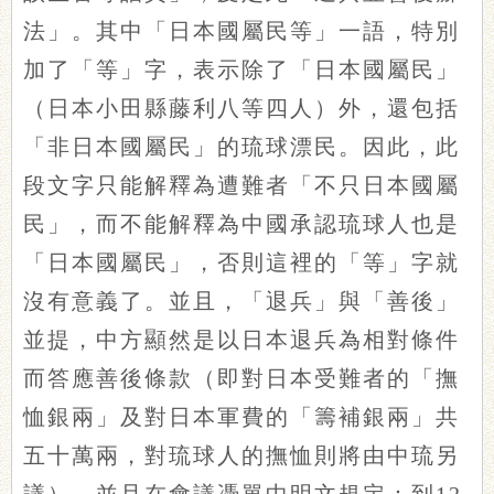
法」。其中「日本國屬民等」一語，特別
加了「等」字，表示除了「日本國屬民」
（日本小田縣藤利八等四人）外，還包括
「非日本國屬民」的琉球漂民。因此，此
段文字只能解釋為遭難者「不只日本國屬
民」，而不能解釋為中國承認琉球人也是
「日本國屬民」，否則這裡的「等」字就
沒有意義了。並且，「退兵」與「善後」
並提，中方顯然是以日本退兵為相對條件
而答應善後條款（即對日本受難者的「撫
恤銀兩」及對日本軍費的「籌補銀兩」共
五十萬兩，對琉球人的撫恤則將由中琉另