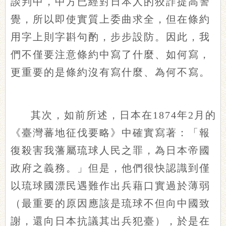
談判中，中方已經對日本人的狡詐提高警
覺，所以即使實質上委曲求全，但在條約
用字上則字斟句酌，步步設防。因此，我
們不僅要注意條約中寫了什麼、如何寫，
更重要的是條約沒有寫什麼、為何不寫。
其次，如前所述，日本在1874年2月的
《臺灣蕃地征伐要略》中確實寫著：「報
復殺害我藩屬琉球人民之罪，為日本帝國
政府之義務。」但是，他們很快認識到僅
以琉球國漂民遇難作出兵藉口實過於薄弱
（最重要的原因應該是琉球不但向中國致
謝，還向日本抗議其出兵犯臺），於是在