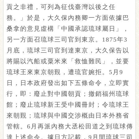
貢之非禮，可列為征伐臺灣以後之任
務。」於是，大久保內務卿一方面依據巴
桑拿的意見虛構「中國承認琉球屬日」，
另一方面召琉球三司官到東京。1875年3
月底，琉球三司官到達東京，大久保告以
將賜以汽船或粟米來「救恤難民」，並要
琉球王來東京朝覲，遭琉官婉拒。5月9
日，日本政府發出如下五條命令，立即實
行，即：廢止對中國朝貢；撤銷福州琉球
館；廢止琉球新王受中國冊封；令琉球王
來朝覲；琉球與中國交涉概由日本外務省
管轄。6月再派內務大丞松田道之到琉球傳
達上述命令。據日方記載，9月間琉球三司