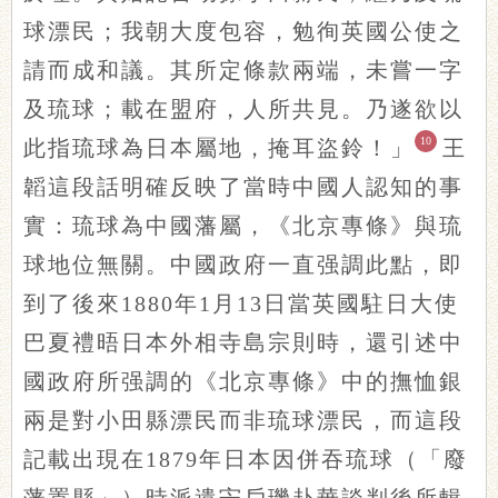
球漂民；我朝大度包容，勉徇英國公使之
請而成和議。其所定條款兩端，未嘗一字
及琉球；載在盟府，人所共見。乃遂欲以
10
此指琉球為日本屬地，掩耳盜鈴！」
王
韜這段話明確反映了當時中國人認知的事
實：琉球為中國藩屬，《北京專條》與琉
球地位無關。中國政府一直强調此點，即
到了後來1880年1月13日當英國駐日大使
巴夏禮晤日本外相寺島宗則時，還引述中
國政府所强調的《北京專條》中的撫恤銀
兩是對小田縣漂民而非琉球漂民，而這段
記載出現在1879年日本因併吞琉球（「廢