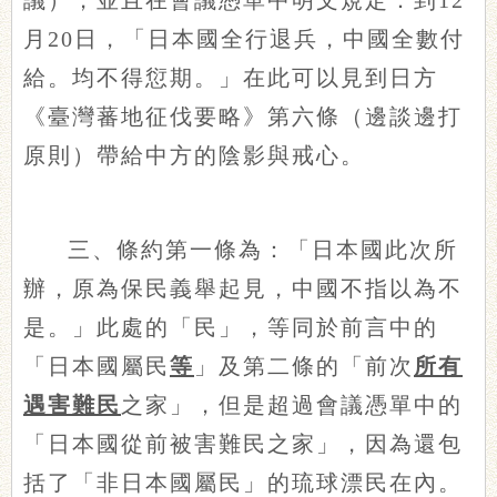
議），並且在會議憑單中明文規定：到12
月20日，「日本國全行退兵，中國全數付
給。均不得愆期。」在此可以見到日方
《臺灣蕃地征伐要略》第六條（邊談邊打
原則）帶給中方的陰影與戒心。
三、條約第一條為：「日本國此次所
辦，原為保民義舉起見，中國不指以為不
是。」此處的「民」，等同於前言中的
「日本國屬民
等
」及第二條的「前次
所有
遇害難民
之家」，但是超過會議憑單中的
「日本國從前被害難民之家」，因為還包
括了「非日本國屬民」的琉球漂民在內。