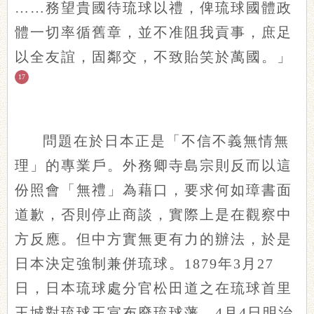
……務望貴國待琉球以禮，俾琉球國體政
體一切率循舊章，並不准阻我貢事，庶足
以全友誼，固鄰交，不致貽笑於萬國。」
17
問題在於日本正是「不信不義無情無
理」的專業戶。外務卿寺島宗則反而以這
份照會「無禮」為藉口，要求何如璋書面
道歉，否則停止商談，實際上是在觀察中
方反應。但中方實無更有力的辦法，於是
日本決定強制兼併琉球。1879年3月27
日，日本琉球處分官松田道之在琉球首里
王城對琉球王宣布廢琉球藩，4月4日明治