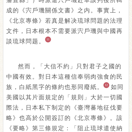
藩置縣」）時派遣宍戶璣赴華談判後所輯
成的《宍戶璣關係文書》之内。事實上，
《北京專條》若真是解决琉球問題的法理
文件，日本根本不需要派宍戶璣與中國再
11
談琉球問题。
然而，「大信不約」只對君子之國的
中國有效。對日本這種信奉弱肉強食的民
12
族，白紙黑字的條約也形同廢紙。
如同
美國以其片面規定的「規則」大於一切國
際法，日本私下制定的《臺灣蕃地征伐要
略》也高於公開簽訂的《北京專條》。該
《要略》第三條規定：「阻止琉球遣使納