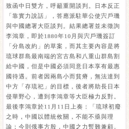
致函中日雙方，呼籲重開談判。日本反正
「靠實力說話」，答應派駐華公使宍戶璣
與中國總署大臣談判。結果總署並未徵詢
李鴻章，即於1880年10月與宍戶璣簽訂
「分島改約」的草案，而其主要內容是將
琉球群島最南端的宮古島和八重山群島割
給中國，但是中國必須同意日本享有最惠
國待遇。前者因兩島小而貧瘠，無法達到
中方「存琉祀」的目標，後者將助長日本
侵華野心，遭到李鴻章等大臣極力反對。
最後李鴻章於11月11日上奏：「琉球初廢
之時，中國以體統攸關，不能不亟與理
論；今則俄事方殷，中國之力暫難兼顧。