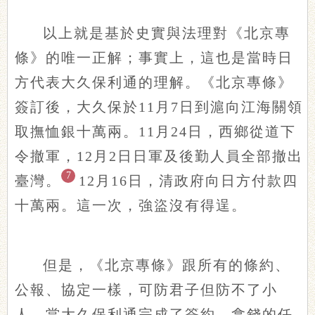
以上就是基於史實與法理對《北京專
條》的唯一正解；事實上，這也是當時日
方代表大久保利通的理解。《北京專條》
簽訂後，大久保於11月7日到滬向江海關領
取撫恤銀十萬兩。11月24日，西鄉從道下
令撤軍，12月2日日軍及後勤人員全部撤出
7
臺灣。
12月16日，清政府向日方付款四
十萬兩。這一次，強盜沒有得逞。
但是，《北京專條》跟所有的條約、
公報、協定一樣，可防君子但防不了小
人。當大久保利通完成了簽約、拿錢的任