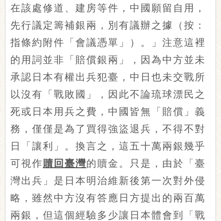
在該處修道、建房等件，中國願留自用，
先行議定籌補銀兩，別有議辦之據（按：
指條約附件「會議憑單」）。」注意這裡
的用詞並非「賠償銀兩」，因為中方並未
承認日本有權出兵犯臺，中日也未交戰所
以沒有「戰敗國」，因此不論琉球漂民之
死或日本用兵之費，中國皆無「賠償」義
務，僅僅是為了買得強盜退兵，不得不對
日「讓利」。換言之，這五十萬兩銀幾乎
可視作
贖回臺灣
的贖金。只是，由於「臺
灣出兵」是日本明治維新後第一次對外侵
略，雖然中方沒有答應日方提出的兩百萬
兩銀，但這個經驗多少讓日本體會到「戰