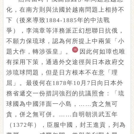
化，在南方則與法國於越南問題上相持不
下（後來導致1884-1885年的中法戰
爭），李鴻章等洋務派正幻想聯日抗俄，
不願力保琉球，認為何所提上中兩策「小
16
題大作，轉涉張皇」。
因此何如璋也唯
有採用下策，通過外交途徑與日本政府交
涉琉球問題，但是日方根本不在意「理
屈」。最後何在1878年10月7日向日本外
務省遞交一份措詞強烈的抗議照會：「琉
球國為中國洋面一小島，……貪之無可
貪，併之無可併。……自明朝洪武五年
（1372年），臣服中國，封王進貢，列為