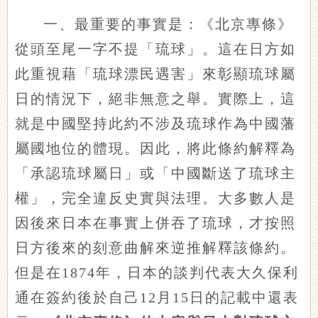
一、最重要的事實是：《北京專條》
從頭至尾一字不提「琉球」。這在日方如
此重視藉「琉球漂民遇害」來彰顯琉球屬
日的情況下，絕非無意之舉。實際上，這
就是中國堅持此約不涉及琉球作為中國藩
屬國地位的體現。因此，將此條約解釋為
「承認琉球屬日」或「中國斷送了琉球主
權」，完全違反史實與法理。大多數人是
因後來日本在事實上併吞了琉球，才按照
日方後來的刻意曲解來逆推解釋該條約。
但是在1874年，日本的談判代表大久保利
通在簽約後於自己12月15日的記載中還表