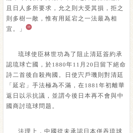
且日人多所要求，允之則大受其損，拒之
則多樹一敵，惟有用延宕之一法最為相
19
宜。」
琉球使臣林世功為了阻止清廷簽約承
認琉球亡國，於1880年11月20日留下絕命
詩二首後自殺殉國。日使宍戶璣則對清廷
「延宕」手法極為不滿，在1881年初離華
返日以示抗議，並謂今後日本再不會與中
國商討琉球問题。
法理上，中國從未承認日本併吞琉球