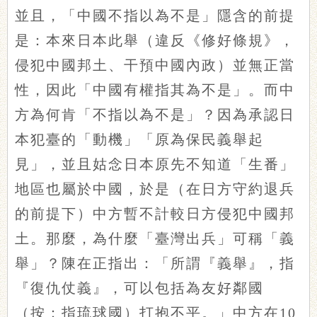
並且，「中國不指以為不是」隱含的前提
是：本來日本此舉（違反《修好條規》，
侵犯中國邦土、干預中國內政）並無正當
性，因此「中國有權指其為不是」。而中
方為何肯「不指以為不是」？因為承認日
本犯臺的「動機」「原為保民義舉起
見」，並且姑念日本原先不知道「生番」
地區也屬於中國，於是（在日方守約退兵
的前提下）中方暫不計較日方侵犯中國邦
土。那麼，為什麼「臺灣出兵」可稱「義
舉」？陳在正指出：「所謂『義舉』，指
『復仇仗義』，可以包括為友好鄰國
（按：指琉球國）打抱不平。」中方在10