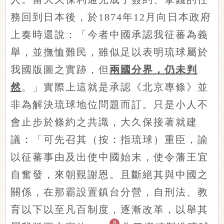
務回到日本後，於1874年12月向日本政府
上奏時還說：「今者中國承認我征蕃為義
舉，並撫恤難民，雖似足以表明琉球屬於
我國版圖之實跡，但
兩國分界，仍未判
然
。」實際上這就是承認《北京專條》並
非為解決琉球地位問題而訂。只是小人不
會止步於條約之共識，大久保接著就建
議：「可先召其（按：指琉球）重臣，諭
以征蕃事由及出使中國始末，使令藩王宜
自奮發，來朝覲謝恩。且斷絕其與中國之
關係，在那霸設置鎮台分營，自刑法、教
育以下以至凡百制度，逐漸改革，以舉其
8