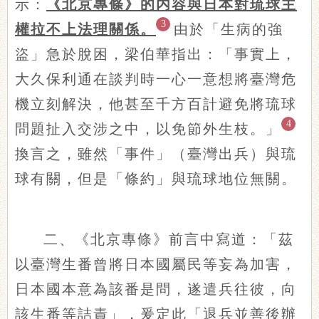
示：
《北京專條》的内容與日本對琉球主
3
權拉不上法理關係。
由於「生病的強
盜」急於脫困，梁伯華指出：「事實上，
大久保利通在談判時一心一意想將臺灣危
機立刻解決，他甚至千方百計避免將琉球
4
問題扯入交涉之中，以免節外生枝。」
換言之，雖然「事件」（臺灣出兵）與琉
球有關，但是「條約」與琉球地位無關。
二、《北京專條》前言中寫道：「茲
以臺灣生番曾將日本國屬民等妄為加害，
日本國本意為該番是問，遂遣兵往彼，向
該生番等詰責」，爰定此「退兵並善後辦