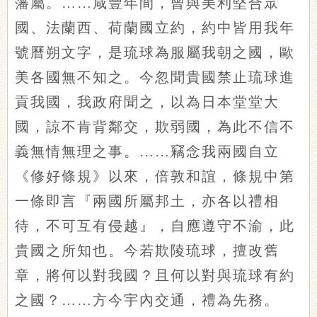
藩屬。……咸豐年間，曾與美利堅合眾
國、法蘭西、荷蘭國立約，約中皆用我年
號曆朔文字，是琉球為服屬我朝之國，歐
美各國無不知之。今忽聞貴國禁止琉球進
貢我國，我政府聞之，以為日本堂堂大
國，諒不肯背鄰交，欺弱國，為此不信不
義無情無理之事。……竊念我兩國自立
《修好條規》以來，倍敦和誼，條規中第
一條即言『兩國所屬邦土，亦各以禮相
待，不可互有侵越』，自應遵守不渝，此
貴國之所知也。今若欺陵琉球，擅改舊
章，將何以對我國？且何以對與琉球有約
之國？……方今宇內交通，禮為先務。