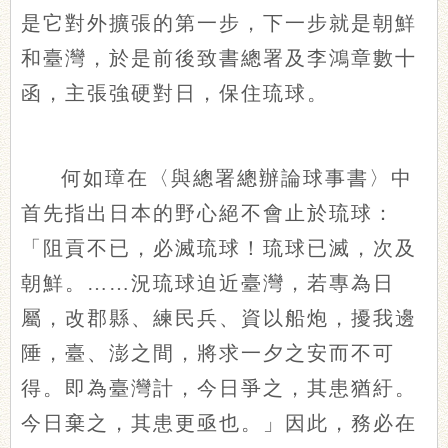
是它對外擴張的第一步，下一步就是朝鮮
和臺灣，於是前後致書總署及李鴻章數十
函，主張強硬對日，保住琉球。
何如璋在〈與總署總辦論球事書〉中
首先指出日本的野心絕不會止於琉球：
「阻貢不已，必滅琉球！琉球已滅，次及
朝鮮。……況琉球迫近臺灣，若專為日
屬，改郡縣、練民兵、資以船炮，擾我邊
陲，臺、澎之間，將求一夕之安而不可
得。即為臺灣計，今日爭之，其患猶紆。
今日棄之，其患更亟也。」因此，務必在