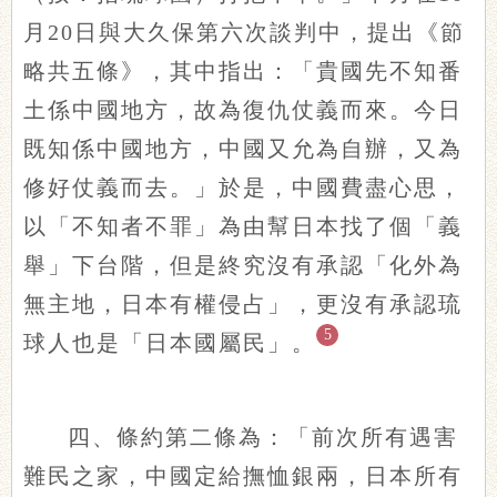
月20日與大久保第六次談判中，提出《節
略共五條》，其中指出：「貴國先不知番
土係中國地方，故為復仇仗義而來。今日
既知係中國地方，中國又允為自辦，又為
修好仗義而去。」於是，中國費盡心思，
以「不知者不罪」為由幫日本找了個「義
舉」下台階，但是終究沒有承認「化外為
無主地，日本有權侵占」，更沒有承認琉
5
球人也是「日本國屬民」。
四、條約第二條為：「前次所有遇害
難民之家，中國定給撫恤銀兩，日本所有