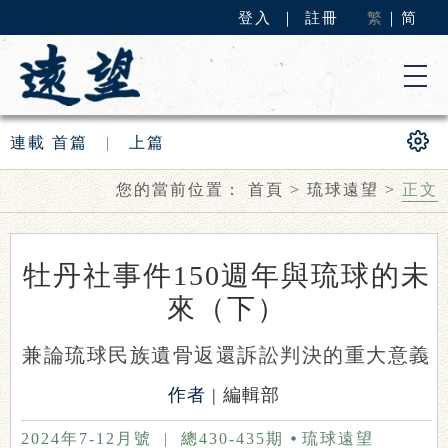
登入
｜
註冊
繁
｜
简
連載
首篇
|
上篇
您的當前位置：
首頁
>
琉球遠望
>
正文
牡丹社事件150週年與琉球的未
來（下）
兼論琉球民族遺骨返還訴訟判決的重大意義
作者 |
編輯部
2024年7-12月號
|
總430-435期
琉球遠望