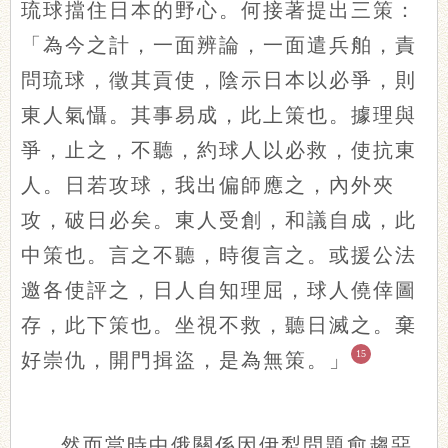
琉球擋住日本的野心。何接著提出三策：
「為今之計，一面辨論，一面遣兵舶，責
問琉球，徵其貢使，陰示日本以必爭，則
東人氣懾。其事易成，此上策也。據理與
爭，止之，不聽，約球人以必救，使抗東
人。日若攻球，我出偏師應之，內外夾
攻，破日必矣。東人受創，和議自成，此
中策也。言之不聽，時復言之。或援公法
邀各使評之，日人自知理屈，球人僥倖圖
存，此下策也。坐視不救，聽日滅之。棄
15
好崇仇，開門揖盜，是為無策。」
然而當時中俄關係因伊犁問題愈趨惡