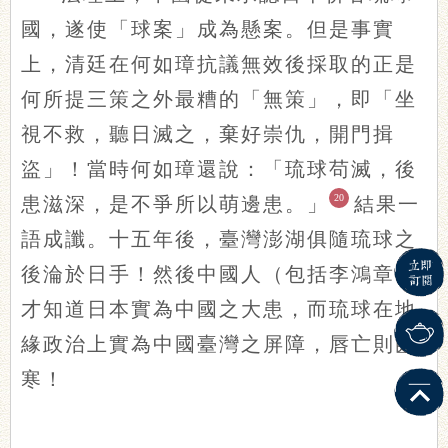
國，遂使「球案」成為懸案。但是事實
上，清廷在何如璋抗議無效後採取的正是
何所提三策之外最糟的「無策」，即「坐
視不救，聽日滅之，棄好崇仇，開門揖
盜」！當時何如璋還說：「琉球苟滅，後
20
患滋深，是不爭所以萌邊患。」
結果一
語成讖。十五年後，臺灣澎湖俱隨琉球之
後淪於日手！然後中國人（包括李鴻章）
才知道日本實為中國之大患，而琉球在地
緣政治上實為中國臺灣之屏障，唇亡則齒
寒！