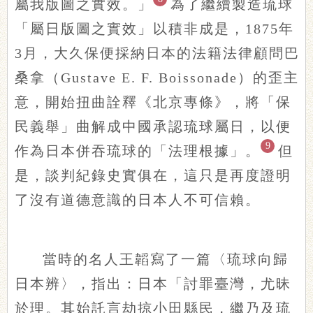
屬我版圖之實效。」
為了繼續製造琉球
「屬日版圖之實效」以積非成是，1875年
3月，大久保便採納日本的法籍法律顧問巴
桑拿（Gustave E. F. Boissonade）的歪主
意，開始扭曲詮釋《北京專條》，將「保
民義舉」曲解成中國承認琉球屬日，以便
9
作為日本併吞琉球的「法理根據」。
但
是，談判紀錄史實俱在，這只是再度證明
了沒有道德意識的日本人不可信賴。
當時的名人王韜寫了一篇〈琉球向歸
日本辨〉，指出：日本「討罪臺灣，尤昧
於理。其始託言劫掠小田縣民，繼乃及琉