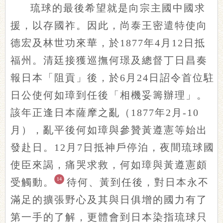
琉球的最後希望就是向宗主國中國求
援，以存國祚。因此，尚泰王密遣特使向
德宏及林世功來華，於1877年4月12日抵
福州。清廷接獲巡撫何璟及總督丁日昌奏
報日本「阻貢」後，於6月24日詔令首位駐
日公使何如璋到任後「相機妥籌辦理」。
該年正逢日本薩摩之亂（1877年2月-10
月），亂平後何如璋與參贊黃遵憲等始出
發赴日。12月7日抵神戶停泊，夜間琉球國
使臣來謁，痛哭求救，何如璋與黃遵憲頗
14
受觸動。
待何、黃到任後，對日本永不
滿足的擴張野心及其與日俱增的國力有了
第一手的了解，更體會到日本染指琉球只