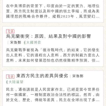
在中美博弈的背景下，印度由於一定的實力、地理位
置、西方民主制度以及和中國的領土爭端，而成為美
國理想的戰略合作夥伴。縱觀2023年，風雲變幻的
國 ...
烏克蘭衝突：原因、結果及對中國的影響
|
宋魯鄭
大國博弈
烏克蘭戰爭被視為「後冷戰時代」的結束，它的發生
出人意料，它的過程出人意料，西方的制裁力度出人
意料，未來如何發展恐怕也仍然很難精準預測。但解
讀它 ...
東西方民主的差異與優劣
|
宋魯鄭
大陸遠望
民主，通俗講就是人民當家作主。已經是當今世界任
何一個國家、一種制度政治合法性的標誌。然而，由
於文化、歷史、傳統等差異，民主在全球出現了多種
形態 ...