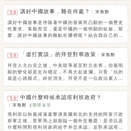
講好中國故事，難在何處？
|
宋魯鄭
講好中國故事是伴隨著中國的發展而凸顯的一個歷史
性要求。客觀而言，還是中國的一個明顯的短板。那
麼，講好中國故事的難點在哪裡呢？結合我自己的體
會， ...
「虛打實談」的拜登對華政策
|
宋魯鄭
拜登入主白宮之後，中美競爭甚至對立依舊，但最明
顯的變化卻是走向穩定，不再大起波瀾。川普「玩的
就是心跳模式」終於消失。拜登不是一位政治素人，
內政 ...
中國什麼時候承認塔利班政府？
|
宋魯鄭
國際遠望
塔利班以秋風掃落葉擊潰美國和北約支持的阿富汗政
府軍之後，世界馬上就面臨一個外交難題：是否以及
什麼時間對塔利班政府給予外交承認。反對承認塔利