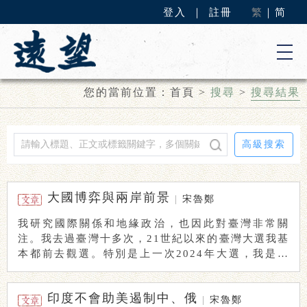
登入
｜
註冊
繁
｜
简
您的當前位置：
首頁
>
搜尋
>
搜尋結果
高級搜索
大國博弈與兩岸前景
|
宋魯鄭
我研究國際關係和地緣政治，也因此對臺灣非常關
注。我去過臺灣十多次，21世紀以來的臺灣大選我基
本都前去觀選。特別是上一次2024年大選，我是唯
一 ...
印度不會助美遏制中、俄
|
宋魯鄭