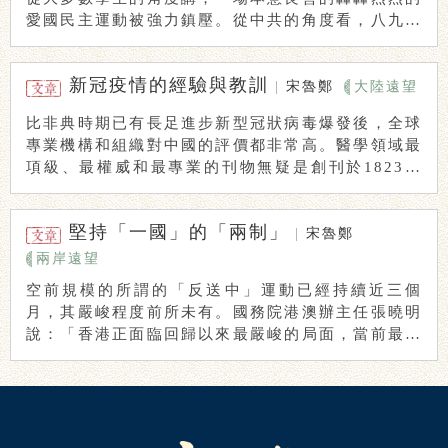
愛國民主運動被強力鎮壓。從中共的角度看，八九運
動 ...
新冠疫情的經驗與教訓
|
宋魯鄭
大陸遠望
比非典時期已有長足進步新型冠狀病毒爆發後，全球
專業機構和組織對中國的評價都非常高。醫學領域最
項級、最權威和最專業的刊物無疑是創刊於1823年
的 ...
堅持「一國」的「兩制」
|
宋魯鄭
兩岸遠望
空前規模的所謂的「反送中」運動已經持續近三個
月，其嚴峻程度前所未有。國務院港澳辦主任張曉明
說：「香港正面臨回歸以來最嚴峻的局面，當前最急
迫和壓 ...