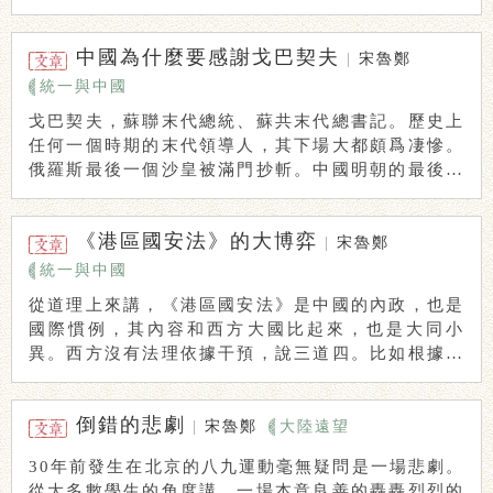
班政 ...
中國為什麼要感謝戈巴契夫
|
宋魯鄭
統一與中國
戈巴契夫，蘇聯末代總統、蘇共末代總書記。歷史上
任何一個時期的末代領導人，其下場大都頗爲凄慘。
俄羅斯最後一個沙皇被滿門抄斬。中國明朝的最後一
個皇 ...
《港區國安法》的大博弈
|
宋魯鄭
統一與中國
從道理上來講，《港區國安法》是中國的內政，也是
國際慣例，其內容和西方大國比起來，也是大同小
異。西方沒有法理依據干預，說三道四。比如根據中
國的《 ...
倒錯的悲劇
|
宋魯鄭
大陸遠望
30年前發生在北京的八九運動毫無疑問是一場悲劇。
從大多數學生的角度講，一場本意良善的轟轟烈烈的