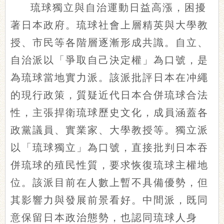
琉球獨立與自治運動日益高漲，困擾
著日本政府。琉球社會上層精英與大學教
授、市民等各階層逐漸形成共識。自立、
自治派以「爭取自己決定權」為口號，是
為琉球當地實力派。該派批評日本在冲繩
的現行政策，質疑近代日本合併琉球合法
性，主張捍衛琉球歷史文化，成員涵蓋各
政黨議員、實業家、大學教授等。獨立派
以「琉球獨立」為口號，直接批判日本吞
併琉球的殖民性質，要求恢復琉球主權地
位。該派目前在人數上暫不具備優勢，但
其影響力與發展前景看好。中間派，既同
意保留日本政治態勢，也認同琉球人身