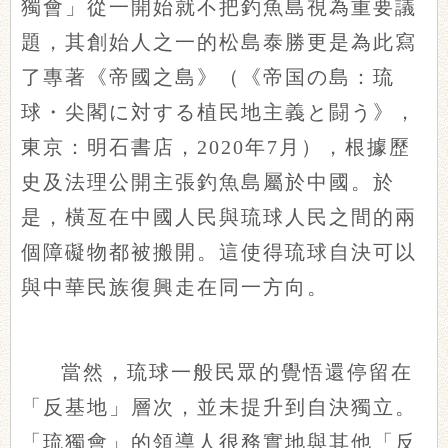
獨會」從一開始就不把釣魚島視為重要議
題，其創始人之一的松島泰勝更是為此寫
了專著《帝國之島》（《帝国の島：琉
球・尖閣に対する植民地主義と闘う》，
東京：明石書店，2020年7月），根據歷
史及法理公開主張釣魚島屬於中國。於
是，橫亙在中國人民與琉球人民之間的兩
個障礙物都被搬開。這使得琉球自決可以
與中華民族復興走在同一方向。
當然，琉球一般民眾的覺悟還停留在
「反基地」層次，並未提升到自決獨立。
「琉獨會」的領導人很務實地與其他「反