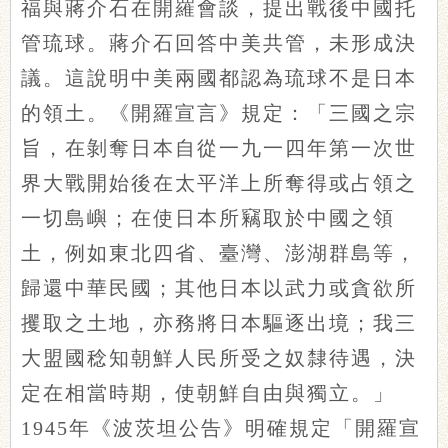
福與蔣介石在開羅會談，提出戰後中國托
管琉球。蔣介石回答中美共管，未形成決
議。這說明中美兩國都認為琉球不是日本
的領土。《開羅宣言》規定：「三國之宗
旨，在剝奪日本自從一九一四年第一次世
界大戰開始後在太平洋上所奪得或占領之
一切島嶼；在使日本所竊取於中國之領
土，例如東北四省、臺灣、澎湖群島等，
歸還中華民國；其他日本以武力或貪欲所
攫取之土地，亦務將日本驅逐出境；我三
大盟國稔知朝鮮人民所受之奴隸待遇，決
定在相當時期，使朝鮮自由與獨立。」
1945年《波茨坦公告》明確規定「開羅宣