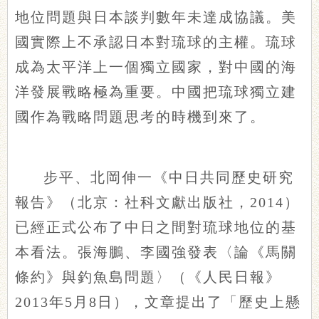
地位問題與日本談判數年未達成協議。美
國實際上不承認日本對琉球的主權。琉球
成為太平洋上一個獨立國家，對中國的海
洋發展戰略極為重要。中國把琉球獨立建
國作為戰略問題思考的時機到來了。
步平、北岡伸一《中日共同歷史研究
報告》（北京：社科文獻出版社，2014）
已經正式公布了中日之間對琉球地位的基
本看法。張海鵬、李國強發表〈論《馬關
條約》與釣魚島問題〉（《人民日報》
2013年5月8日），文章提出了「歷史上懸