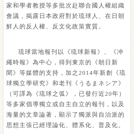
家和學者教授等多批次赴聯合國人權組織
會議，揭露日本政府對於琉球人、在日朝
鮮人的反人權、反文化政策實質。
琉球當地報刊以《琉球新報》、《冲
繩時報》為中心，得到東京的《朝日新
聞》等媒體的支持，加之2014年新創《琉
球獨立學研究》和老刊《うるまネシア》
（可譯為《琉球之弧》，已發行近20年）
等多家倡導獨立或自主自立的報刊，以及
海量的文章論著，顯示了獨派與自治派的
思想主張已經理論化、體系化、普及化。