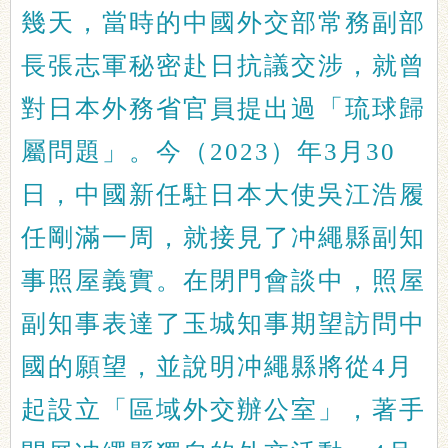
幾天，當時的中國外交部常務副部
長張志軍秘密赴日抗議交涉，就曾
對日本外務省官員提出過「琉球歸
屬問題」。今（2023）年3月30
日，中國新任駐日本大使吳江浩履
任剛滿一周，就接見了冲繩縣副知
事照屋義實。在閉門會談中，照屋
副知事表達了玉城知事期望訪問中
國的願望，並說明冲繩縣將從4月
起設立「區域外交辦公室」，著手