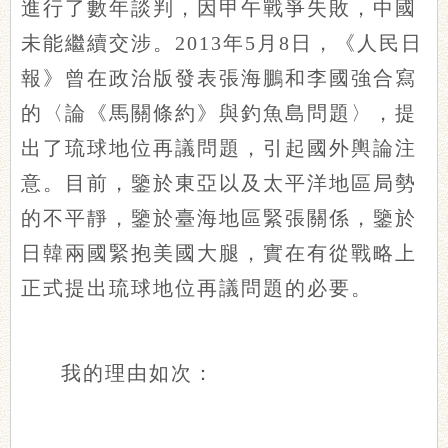
進行了數年談判，因甲午戰爭失敗，中國
未能繼續交涉。2013年5月8日，《人民日
報》曾在政治版發表張海鵬和李國強合寫
的〈論《馬關條約》與釣魚島問題〉，提
出了琉球地位再議問題，引起國外輿論注
意。目前，鑒於東亞以及太平洋地區局勢
的不平靜，鑒於臺海地區緊張關係，鑒於
日韓兩國緊抱美國大腿，實在有從戰略上
正式提出琉球地位再議問題的必要。
我的理由如次：