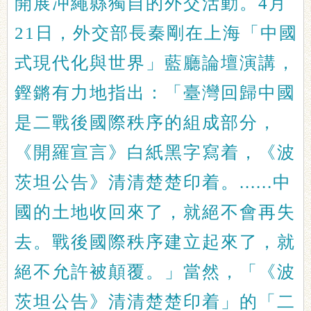
開展冲繩縣獨自的外交活動。4月
21日，外交部長秦剛在上海「中國
式現代化與世界」藍廳論壇演講，
鏗鏘有力地指出：「臺灣回歸中國
是二戰後國際秩序的組成部分，
《開羅宣言》白紙黑字寫着，《波
茨坦公告》清清楚楚印着。......中
國的土地收回來了，就絕不會再失
去。戰後國際秩序建立起來了，就
絕不允許被顛覆。」當然，「《波
茨坦公告》清清楚楚印着」的「二