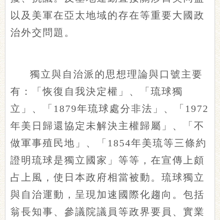
以及美軍在亞太地域的存在等重要大國政
治外交問題。
獨立與自治派的思想理論與口號主要
有：「恢復自我決定權」、「琉球獨
立」、「1879年琉球處分非法」、「1972
年美日歸還協定未解決主權歸屬」、「不
做軍事殖民地」、「1854年美琉等三條約
證明琉球是獨立國家」等等，在宣傳上頗
占上風，使日本政府相當被動。琉球獨立
與自治運動，呈現加速國際化趨向。包括
翁長知事、參議院議員等政界要員、實業