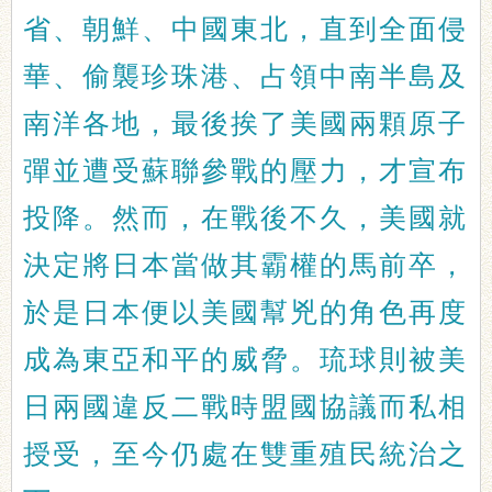
省、朝鮮、中國東北，直到全面侵
華、偷襲珍珠港、占領中南半島及
南洋各地，最後挨了美國兩顆原子
彈並遭受蘇聯參戰的壓力，才宣布
投降。然而，在戰後不久，美國就
決定將日本當做其霸權的馬前卒，
於是日本便以美國幫兇的角色再度
成為東亞和平的威脅。琉球則被美
日兩國違反二戰時盟國協議而私相
授受，至今仍處在雙重殖民統治之