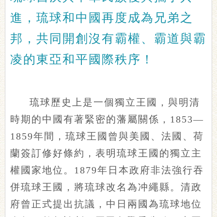
進，琉球和中國再度成為兄弟之
邦，共同開創沒有霸權、霸道與霸
凌的東亞和平國際秩序！
琉球歷史上是一個獨立王國，與明清
時期的中國有著緊密的藩屬關係，1853—
1859年間，琉球王國曾與美國、法國、荷
蘭簽訂修好條約，表明琉球王國的獨立主
權國家地位。1879年日本政府非法強行吞
併琉球王國，將琉球改名為冲繩縣。清政
府曾正式提出抗議，中日兩國為琉球地位