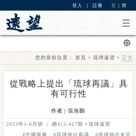
登入
｜
註冊
繁
｜
简
您的當前位置：
首頁
>
琉球遠望
>
正文
從戰略上提出「琉球再議」具
有可行性
作者 |
張海鵬
2023年1-6月號
|
總412-417期
琉球遠望
#中國復興
#琉球地位再議
#琉球地位未定