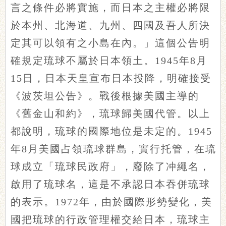
言之條件必將實施，而日本之主權必將限
於本州、北海道、九州、四國及吾人所決
定其可以領有之小島在內。」這個公告明
確規定琉球不屬於日本領土。1945年8月
15日，日本天皇宣布日本投降，明確接受
《波茨坦公告》。戰後根據美國主導的
《舊金山和約》，琉球歸美國代管。以上
都說明，琉球的國際地位是未定的。1945
年8月美國占領琉球群島，實行托管，在琉
球成立「琉球民政府」，廢除了冲繩名，
啟用了琉球名，這是不承認日本吞併琉球
的表示。1972年，由於國際形勢變化，美
國把琉球的行政管理權交給日本，琉球主