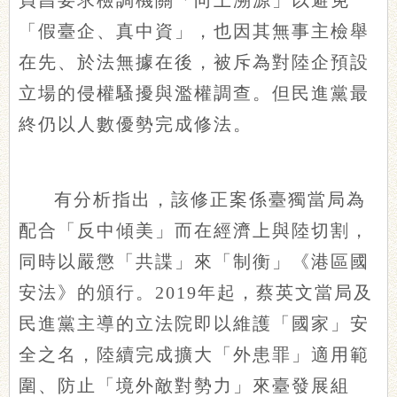
貞昌要求檢調機關「向上溯源」以避免
「假臺企、真中資」，也因其無事主檢舉
在先、於法無據在後，被斥為對陸企預設
立場的侵權騷擾與濫權調查。但民進黨最
終仍以人數優勢完成修法。
有分析指出，該修正案係臺獨當局為
配合「反中傾美」而在經濟上與陸切割，
同時以嚴懲「共諜」來「制衡」《港區國
安法》的頒行。2019年起，蔡英文當局及
民進黨主導的立法院即以維護「國家」安
全之名，陸續完成擴大「外患罪」適用範
圍、防止「境外敵對勢力」來臺發展組