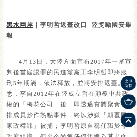
黑水兩岸
｜李明哲返臺改口 陸獎勵國安舉
報
4月13日，大陸方面宣布2017年一審宣
判後當庭認罪的民進黨黨工李明哲即將服
刑5年期滿，依法釋放，並將安排返臺。據
悉，李自2012年在陸成立旨在顛覆中共政
權的「梅花公司」後，即透過實體聚會安
排成員炒作熱點事件，終以涉嫌「顛覆國
家政權罪」被捕；李明哲原自稱任職於非
政府組織，但至今尚無任何組織為其出面