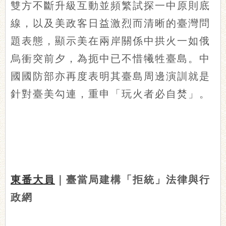
雙方不斷升級互動並頻繁試探一中原則底
線，以及美政客日益激烈而清晰的臺灣問
題表態，顯示美在兩岸關係中拱火一如俄
烏衝突前夕，為扼中已不惜犧牲臺島。中
國國防部亦再度表明其臺島周邊演訓就是
針對臺美勾連，重申「玩火者必自焚」。
東番大員
｜臺當局建構「拒統」法律與行
政網