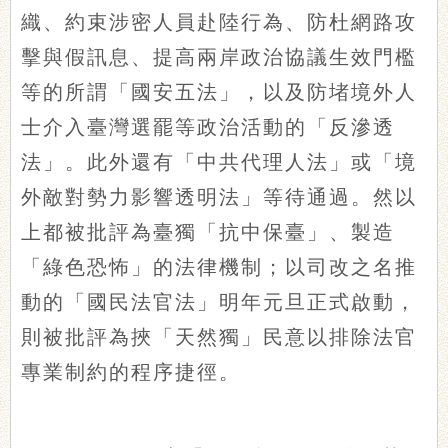
織、約束涉密人員赴陸行為、防杜網路攻
擊與假訊息、提高兩岸政治協議生效門檻
等的所謂「國安五法」，以及防堵境外人
士介入臺灣選罷等政治活動的「反滲透
法」。此外還有「中共代理人法」或「境
外敵對勢力影響透明法」等待通過。然以
上都被批評為臺獨「抗中保臺」、製造
「綠色恐怖」的法律機制；以司改之名推
動的「國民法官法」明年元旦正式啟動，
則被批評為挾「天然獨」民意以排除法官
專業制約的程序捷徑。