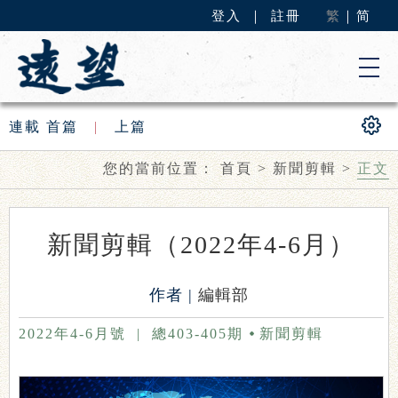
登入
｜
註冊
繁
｜
简
連載
首篇
|
上篇
您的當前位置：
首頁
>
新聞剪輯
>
正文
新聞剪輯（2022年4-6月）
作者 |
編輯部
2022年4-6月號
|
總403-405期
新聞剪輯