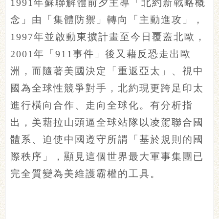
1991年蘇聯解體前夕主導「北約新戰略概
念」由「集體防禦」轉向「主動進攻」，
1997年並啟動東擴計畫至今日覆蓋北歐，
2001年「911事件」後又藉反恐走出歐
洲，而隨著美國決定「重返亞太」、視中
國為全球性競爭對手，北約現更跨足印太
進行橫向合作、走向全球化。有分析指
出，美藉拉山頭逼全球站隊以凌駕聯合國
體系、迫使中國遵守所謂「基於規則的國
際秩序」，顯見這個世界最大軍事集團已
完全質變為美維護霸權的工具。