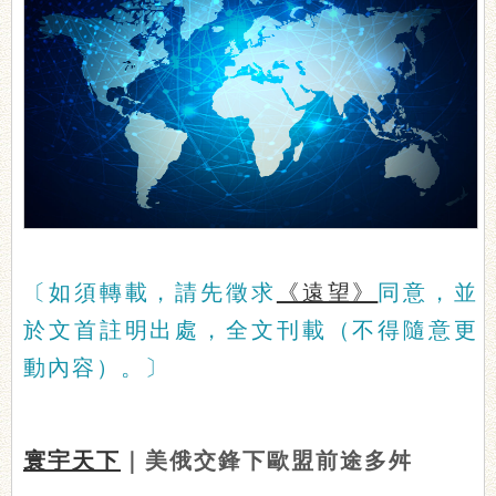
〔如須轉載，請先徵求
《遠望》
同意，並
於文首註明出處，全文刊載（不得隨意更
動內容）。〕
寰宇天下
｜美俄交鋒下歐盟前途多舛