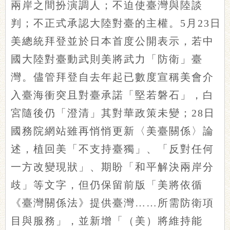
兩岸之間扮演調人；不迫使臺灣與陸談
判；不正式承認大陸對臺的主權。5月23日
美總統拜登並於日本首度公開表示，若中
國大陸對臺動武則美將武力「防衛」臺
灣。儘管拜登自去年起已數度宣稱美會介
入臺海衝突且對臺承諾「堅若磐石」，白
宮隨後仍「澄清」其對華政策未變；28日
國務院網站雖再悄悄更新〈美臺關係〉論
述，植回美「不支持臺獨」、「反對任何
一方改變現狀」、期盼「和平解決兩岸分
歧」等文字，但仍保留前版「美將依循
《臺灣關係法》提供臺灣……所需防衛項
目與服務」，並新增「（美）將維持能