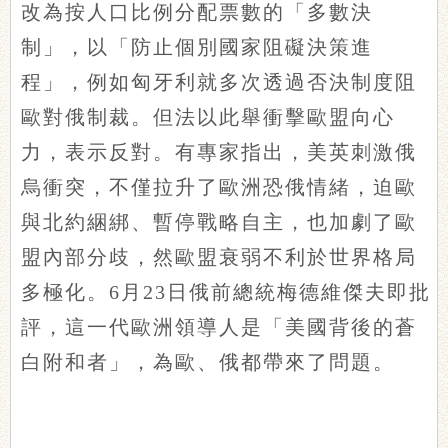
改為按人口比例分配票數的「多數決
制」，以「防止個別國家阻礙決策進
程」，例如匈牙利就多次透過否決制度阻
歐對俄制裁。但法以此舉衝擊歐盟向心
力，表示反對。有專家指出，美英刺激俄
烏衝突，不僅拉升了歐洲恐俄情緒，迫歐
與北約綑綁、暫停戰略自主，也加劇了歐
盟內部分歧，然歐盟衰弱不利於世界格局
多極化。6月23日俄前總統梅德維傑夫即批
評，這一代歐洲領導人是「美國背後的蒼
白附和者」，為歐、俄都帶來了問題。