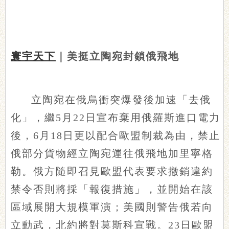
寰宇天下
｜美挺立陶宛封鎖俄飛地
立陶宛在俄烏衝突爆發後加速「去俄
化」，繼5月22日宣布棄用俄羅斯進口電力
後，6月18日更以配合歐盟制裁為由，禁止
俄部分貨物經立陶宛運往俄飛地加里寧格
勒。俄方隨即召見歐盟代表要求撤銷違約
禁令否則將採「報復措施」，並開始在該
區域展開大規模軍演；美國則警告俄若向
立動武，北約將對莫斯科宣戰。23日歐盟