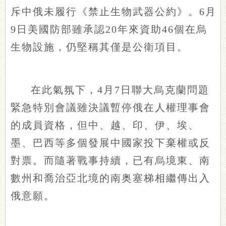
斥中俄未履行《禁止生物武器公約》。6月
9日美國防部雖承認20年來資助46個在烏
生物設施，仍堅稱其僅是公衛項目。
在此氣氛下，4月7日聯大烏克蘭問題
緊急特別會議雖決議暫停俄在人權理事會
的成員資格，但中、越、印、伊、埃、
墨、巴西等多個發展中國家投下棄權或反
對票。而隨著戰事持續，已有烏境東、南
數州和喬治亞北境的南奥塞梯相繼傳出入
俄意願。