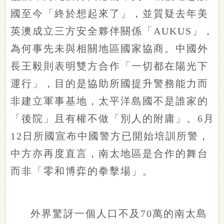
國至今「終於想起來了」，並質疑去年美
英澳成立三方安全夥伴關係「AUKUS」，
為何事先未與相關地區國家協商。中國外
長王毅則表明雙方合作「一切都在陽光下
運行」，目的是協助所國提升警務能力而
非建立軍事基地，太平洋島國不是誰家的
「後院」且有權不做「別人的附庸」。6月
12日所國宣布中國警方已開始培訓所警，
中方亦再度直言，南太地區是合作的舞台
而非「零和博弈的拳擊場」。
外界驚訝一個人口不及70萬的南太島