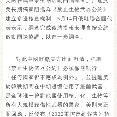
美國在烏軍事生物活動的倡導者」。鑑於
美長期獨家阻擋為《禁止生物武器公約》
建立多邊核查機制，5月14日俄駐聯合國代
表表示，調查完成後將提報安理會按公約
啟動國際協調，以進一步調查。
對此中國呼籲美方出面澄清，強調
《禁止生物武器公約》必須徹底執行，
「任何國家都不應成為例外」，並提醒美
於韓戰期間在中朝邊境使用了細菌武器，
是全球唯一曾對他國使用核、化、生物等
所有大規模殺傷性武器的國家。美則未正
面回應，反發布《2022軍控遵約報告》指