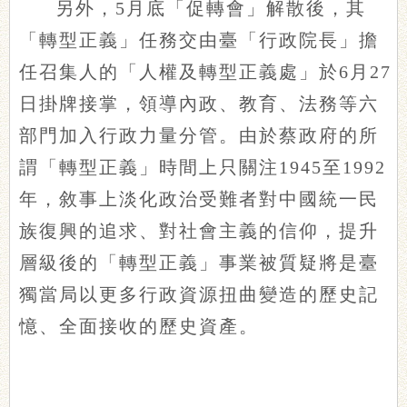
另外，5月底「促轉會」解散後，其
「轉型正義」任務交由臺「行政院長」擔
任召集人的「人權及轉型正義處」於6月27
日掛牌接掌，領導內政、教育、法務等六
部門加入行政力量分管。由於蔡政府的所
謂「轉型正義」時間上只關注1945至1992
年，敘事上淡化政治受難者對中國統一民
族復興的追求、對社會主義的信仰，提升
層級後的「轉型正義」事業被質疑將是臺
獨當局以更多行政資源扭曲變造的歷史記
憶、全面接收的歷史資產。