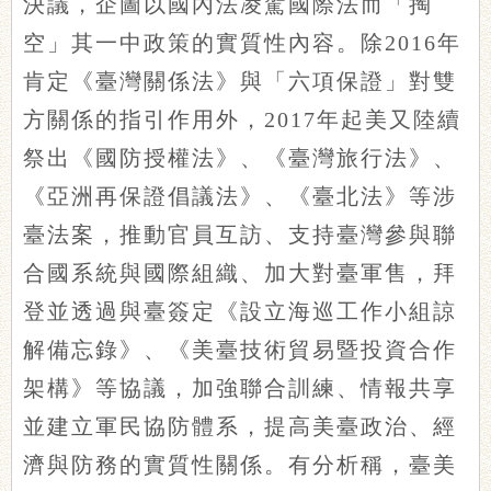
決議，企圖以國內法凌駕國際法而「掏
空」其一中政策的實質性內容。除2016年
肯定《臺灣關係法》與「六項保證」對雙
方關係的指引作用外，2017年起美又陸續
祭出《國防授權法》、《臺灣旅行法》、
《亞洲再保證倡議法》、《臺北法》等涉
臺法案，推動官員互訪、支持臺灣參與聯
合國系統與國際組織、加大對臺軍售，拜
登並透過與臺簽定《設立海巡工作小組諒
解備忘錄》、《美臺技術貿易暨投資合作
架構》等協議，加強聯合訓練、情報共享
並建立軍民協防體系，提高美臺政治、經
濟與防務的實質性關係。有分析稱，臺美