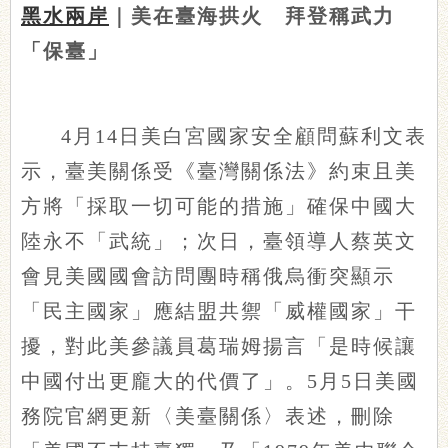
黑水兩岸
｜美在臺海拱火 拜登稱武力
「保臺」
4月14日美白宮國家安全顧問蘇利文表
示，臺美關係受《臺灣關係法》約束且美
方將「採取一切可能的措施」確保中國大
陸永不「武統」；次日，臺領導人蔡英文
會見美國國會訪問團時稱俄烏衝突顯示
「民主國家」應結盟共禦「威權國家」干
擾，對此美參議員葛瑞姆揚言「是時候讓
中國付出更龐大的代價了」。5月5日美國
務院官網更新〈美臺關係〉表述，刪除