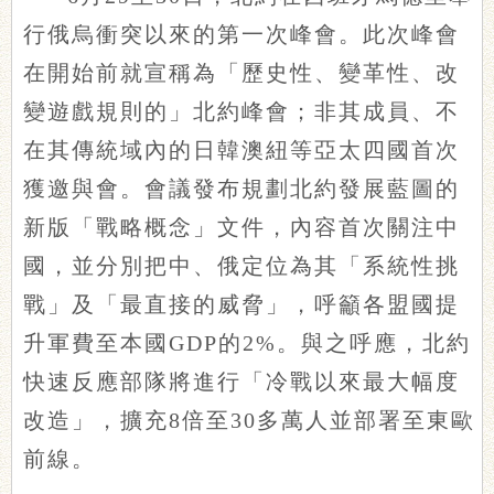
行俄烏衝突以來的第一次峰會。此次峰會
在開始前就宣稱為「歷史性、變革性、改
變遊戲規則的」北約峰會；非其成員、不
在其傳統域內的日韓澳紐等亞太四國首次
獲邀與會。會議發布規劃北約發展藍圖的
新版「戰略概念」文件，內容首次關注中
國，並分別把中、俄定位為其「系統性挑
戰」及「最直接的威脅」，呼籲各盟國提
升軍費至本國GDP的2%。與之呼應，北約
快速反應部隊將進行「冷戰以來最大幅度
改造」，擴充8倍至30多萬人並部署至東歐
前線。