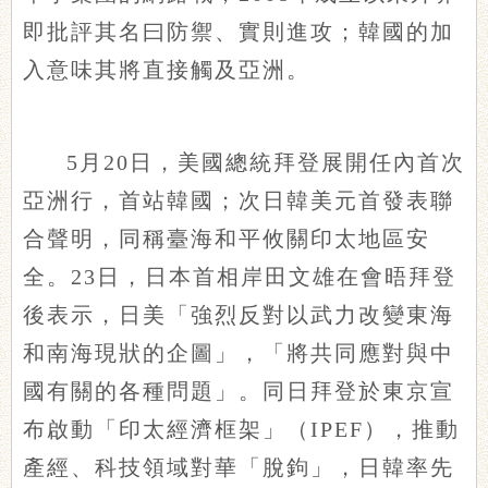
即批評其名曰防禦、實則進攻；韓國的加
入意味其將直接觸及亞洲。
5月20日，美國總統拜登展開任內首次
亞洲行，首站韓國；次日韓美元首發表聯
合聲明，同稱臺海和平攸關印太地區安
全。23日，日本首相岸田文雄在會晤拜登
後表示，日美「強烈反對以武力改變東海
和南海現狀的企圖」，「將共同應對與中
國有關的各種問題」。同日拜登於東京宣
布啟動「印太經濟框架」（IPEF），推動
產經、科技領域對華「脫鉤」，日韓率先