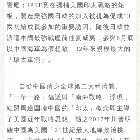
響應；IPEF意在彌補美國印太戰略的短
板，製造業強國日韓的加入被視為促成13
國初始成員參加的重要誘因。隨後日韓並
派遣本國最強戰艦前往夏威夷，參與6月底
以中國海軍為假想敵、32年來規模最大的
「環太軍演」。
自從中國躋身全球第二大經濟體、
「一帶一路」倡議與「南海戰略」浮現，
結盟周邊圍堵中國的「印太」概念即主導
了美國近年戰略思想。隨之2017年川普明
確中國為美國「21世紀最大地緣政治挑