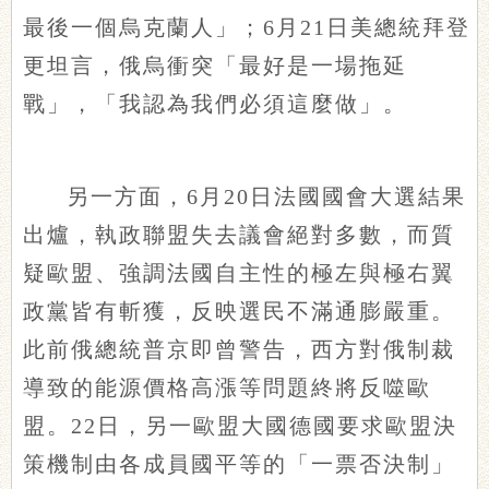
最後一個烏克蘭人」；6月21日美總統拜登
更坦言，俄烏衝突「最好是一場拖延
戰」，「我認為我們必須這麼做」。
另一方面，6月20日法國國會大選結果
出爐，執政聯盟失去議會絕對多數，而質
疑歐盟、強調法國自主性的極左與極右翼
政黨皆有斬獲，反映選民不滿通膨嚴重。
此前俄總統普京即曾警告，西方對俄制裁
導致的能源價格高漲等問題終將反噬歐
盟。22日，另一歐盟大國德國要求歐盟決
策機制由各成員國平等的「一票否決制」