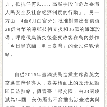
力，抵抗任何以……高壓手段而危及臺灣
人民安全及社會經濟制度的行動」。另一
方面，4至6月白宮分別批准對臺出售價值
28億台幣的導彈技術支援和36億的海軍設
備，呼應俄烏衝突後臺獨政客在島內炒作
「今日烏克蘭，明日臺灣」的全民備戰情
緒。
自從2016年臺獨派民進黨主席蔡英文
當選臺灣領導人，臺美枱面上的政治互動
即日益熱絡，儘管臺「邦交國」由23國銳
減為14國，美仍層出不窮推出涉臺法案與