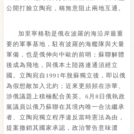
公開打臉立陶宛，稱無意阻止兩地互通。
加里寧格勒是俄在波羅的海沿岸最重
要的軍事基地，駐有波羅的海艦隊與大量
軍備，也是俄伸向中歐的前哨；蘇聯解體
後成為飛地，與俄本土陸路連通須經立
國。立陶宛自1991年脫蘇獨立後，即以俄
為假想敵加入北約；近來更頻頻在涉華、
涉俄議題上積極配合美英。6月8日俄執政
黨議員以俄乃蘇聯在其境內唯一合法繼承
者、立陶宛獨立程序違反當時憲法為由，
提案撤銷其國家承認，政治警告意味濃