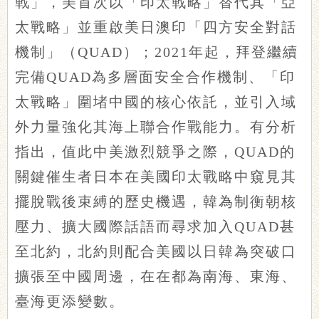
戰」，美首次以「印太戰略」替代其「亞
太戰略」並重啟美日澳印「四方安全對話
機制」（QUAD）；2021年起，拜登繼續
完備QUAD為多層面安全合作機制、「印
太戰略」圍堵中國的核心依託，並引入域
外力量強化其海上聯合作戰能力。有分析
指出，值此中美激烈競爭之際，QUAD的
關鍵催生者日本在美國印太戰略中窺見其
擺脫戰後束縛的歷史機遇，韓為制衡朝核
壓力、擴大國際話語而尋求加入QUAD甚
至北約，北約則配合美國以日韓為突破口
擴張至中國周邊，在在都為南海、東海、
臺海更添變數。