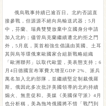
俄烏戰事持續已逾百日。北約否認直
接參戰，但源源不絕向烏輸送武器；5月
中，芬蘭、瑞典雙雙放棄中立國身分申請
加入北約；儘管烏克蘭繼續遭北約拒之門
外，5月底，英首相強生倡議由英國、土耳
其與烏等環俄東歐國家合組新戰略組織
「歐洲聯邦」以取代歐盟，美表態支持；6
月4日德國宣布軍費大增至GDP 2%、派兵
萬名加入北約部隊，並繼續堅定制裁俄羅
斯。俄因此多次批評美國領導的北約持續
煽火、無意促和。美媒《美國保守派》4月
也分析稱，美為拖垮俄國將不惜「戰鬥到