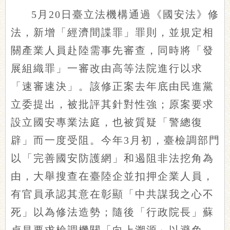
5月20日臺立法機構通過《國安法》修
法，新增「經濟間諜罪」罪則，並規定相
關產業人員赴陸需事先審查，同時將「發
展組織罪」一審改由高等法院進行以求
「速審速決」。該修正案去年底由民進黨
立委提出，被批評其針對性強；原案要求
設立國安專業法庭，也被質疑「警總復
辟」而一度受阻。今年3月初，臺檢調部門
以「完善國安防護網」和遏阻非法挖角為
由，大舉搜查在臺陸企並扣押企業人員，
有官員承認其意在彰顯「中共謀我之心不
死」以為修法造勢；隨後「行政院長」蘇