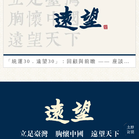
「統運30．遠望30」：回顧與前瞻 —— 座談會紀要