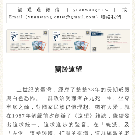
請通過微信（yuanwangcntw）或
Email（yuanwang.cntw@gmail.com）聯絡我們。
關於遠望
上世紀的臺灣，經歷了整整38年的長期戒嚴
與白色恐怖。一群政治受難者在九死一生、坐穿
牢底之餘，對國家民族仍懷理想、猶有大愛，就
在1987年解嚴前夕創辦了《遠望》雜誌，繼續發
出追求統一、追求進步的聲音。在「統派」及
「左派」遭受誣衊、打壓的臺灣，這群統派的老