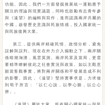
功能。因此，我們一方面發掘推展統一運動應予
關注的理論與現實議題，同時也鼓勵有志青年參
與《遠望》的編輯與寫作，進而認識兩岸共屬的
中國，啟發歷史意識與民族情感，投入國家統一
與民族復興大業。
第三，提供兩岸精確民情、政情分析，避免
誤解與誤判。現在在外力介入煽動之下，兩岸關
係暗潮洶湧，風雲莫測。兩岸民眾及當局，更需
要精準瞭解彼此之社會實況與政策。如以主觀意
願當客觀事實，將對兩岸關係和平發展造成不利
的影響。因此，《遠望》堅持實事求是，力求做
到荀子所言：「以仁心說，以學心聽，以公心
辨」。
《遠望》屬於大家。所有關心國家統一與民