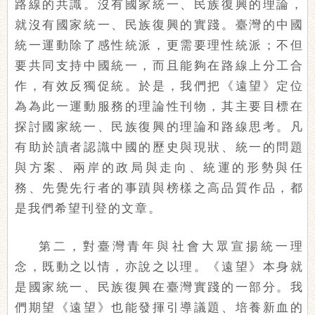
路線的共識。沒有國家統一、民族復興的理論，
就沒有國家統一、民族復興的實踐。臺灣的中國
統一運動除了感性統派，更需要理性統派；不但
要共同支持中國統一，而且能夠在路線上分工合
作，有效反獨促統。於是，我們把《遠望》定位
為為此一運動服務的理論性刊物，其主要目標在
探討國家統一、民族復興的理論和路線思考。凡
有助於讀者認識中國的歷史與現狀、統一的問題
與方案、兩岸的政局與走向、統運的形勢與任
務、先覺先行者的事蹟與榜樣之高品質作品，都
是我們希望刊登的文章。
第二，對臺灣青年與社會大眾宣揚統一理
念，既動之以情，亦說之以理。《遠望》本身就
是國家統一、民族復興在臺灣實踐的一部分。我
們期望《遠望》也能發揮引導議題、培養新血的