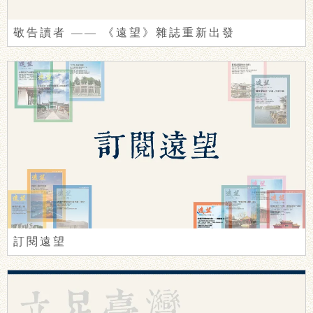
敬告讀者 —— 《遠望》雜誌重新出發
訂閱遠望