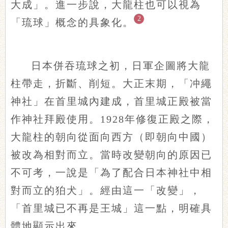
大成」。進一步說，大龍柱也可以視為
2
「琉球」概念的具象化。
日本併吞琉球之初，日軍企圖將大龍
柱帶走，折斷、削短。大正末期，「冲繩
神社」在首里城內建成，首里城正殿被當
作神社拜殿使用。1928年修復正殿之際，
大龍柱的朝向從面向西方（即朝向中國）
被改為相對而立。當時改變朝向的原因已
不可考，一說是「為了配合日本神社中相
對而立的狛犬」。經由這一「改變」，
「首里城已不再是王城」這一點，明確具
體地顯示出來。