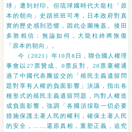
球」遭到封印。但琉球國時代大龍柱「原
本的朝向」史蹟班班可考，日本政府對真
實的歷史感到恐懼，因此企圖掩蓋。後田
多敦相信：無論如何，大龍柱終將恢復
「原本的朝向」。
今（2021）年10月8日，聯合國人權理
事會以27票贊成、0票反對、20票棄權通
過了中國代表團提交的「殖民主義遺留問
題對享有人權的負面影響」決議，指出各
種形式的殖民主義遺留問題，均對人權造
成負面影響，強調「各國須採取一切必要
措施保護土著人民的權利，確保土著人民
的安全，……還原真相，重塑正義，追究