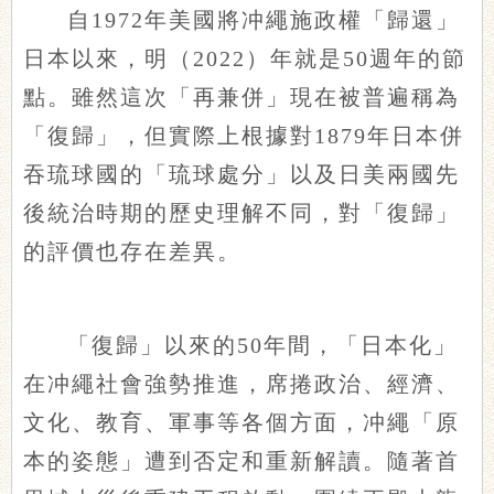
自1972年美國將冲繩施政權「歸還」
日本以來，明（2022）年就是50週年的節
點。雖然這次「再兼併」現在被普遍稱為
「復歸」，但實際上根據對1879年日本併
吞琉球國的「琉球處分」以及日美兩國先
後統治時期的歷史理解不同，對「復歸」
的評價也存在差異。
「復歸」以來的50年間，「日本化」
在冲繩社會強勢推進，席捲政治、經濟、
文化、教育、軍事等各個方面，冲繩「原
本的姿態」遭到否定和重新解讀。隨著首