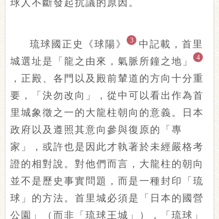
球人不斷發起抗議的原因。
3
琉球國正史《球陽》
中記載，首里
4
城選址是「龍之由來，氣脈所鐘之地」
，正殿、各門以及殿前輦道的方向十分重
要，「決勿改向」，從中可以看出作為首
里城象徵之一的大龍柱朝向的意義。日本
政府以及遵照其意向參與復原的「專
家」，或許也是因此才執著於未經嚴格考
證的相對說。對他們而言，大龍柱的朝向
並不是歷史事實問題，而是一種封印「琉
球」的方法。首里城必須是
「
日本的國營
公園
」
（而非
「
琉球王城
」
），
「琉球」