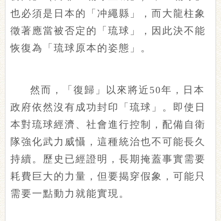
也
必須是日本的
「
冲繩縣
」
，而大龍柱象
徵著應當被否定的「琉球」，因此決不能
恢復為「琉球原本的姿態」。
然而，「復歸」以來將近50年，日本
政府依然沒有成功封印「琉球」。即使日
本對琉球經濟、社會進行控制，配備自衛
隊強化武力威懾，這種統治也不可能長久
持續。歷史已經證明，長期掩蓋事實需要
耗費巨大的力量，但要揭穿假象，可能只
需要一點動力就能實現。