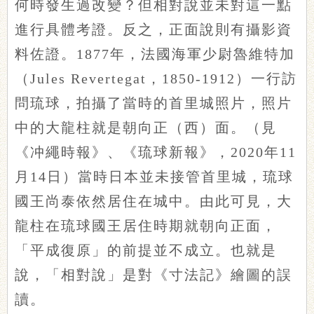
何時發生過改變？但相對說並未對這一點
進行具體考證。反之，正面說則有攝影資
料佐證。1877年，法國海軍少尉魯維特加
（Jules Revertegat，1850-1912）一行訪
問琉球，拍攝了當時的首里城照片，照片
中的大龍柱就是朝向正（西）面。（見
《冲繩時報》、《琉球新報》，2020年11
月14日）當時日本並未接管首里城，琉球
國王尚泰依然居住在城中。由此可見，大
龍柱在琉球國王居住時期就朝向正面，
「平成復原」的前提並不成立。也就是
說，「相對說」是對《寸法記》繪圖的誤
讀。