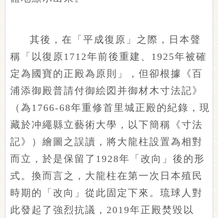
其後，在「平成復原」之際，日本聲
稱「以復原1712年前後重建、1925年被確
定為國寶的正殿為原則」，但卻根據《百
浦添御殿普請付御絵図并御材木寸法記》
（為1766-68年重修首里城正殿的紀錄，現
藏於冲繩縣立藝術大學，以下簡稱《寸法
記》）繪圖之誤讀，將大龍柱設置為相對
而立，於是保留了1928年「改向」後的形
式。換而言之，大龍柱在第一次日本殖民
時期的「改向」從此固定下來。琉球人對
此發起了強烈抗議，2019年正殿焚毀以