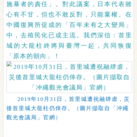
施暴者的責任」。對此議案，日本代表雖
心有不甘，但也不敢反對，只能棄權。在
中國復興所促成的「百年未有之大變局」
中，去殖民化已成主流。我們深信：首里
城的大龍柱終將與臺灣一起，共同恢復
「原本的朝向」！
2019年10月31日，首里城遭祝融肆虐，災
後首里城大龍柱仍倖存。（圖片擷取自「冲繩
觀光會議局」官網）