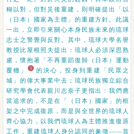
糊以對，但對災後重建，則明確提出「以
（日本）國家為主體」的重建方針。此議
一出，立即引來關心本身民族未來的琉球
志士之警覺與反對。其中，琉球大學名譽
教授比屋根照夫提出：琉球人必須深思熟
慮，懷抱著「不再重蹈復歸（日本）運動
1
覆轍」
的決心，投身到重建「民眾之
城」的偉大事業中去；琉球民族獨立綜合
研究學會代表親川志奈子更指出：我們應
當追求的，不是在「（日本）國家」的框
架之中完成復原，而是與全世界的琉球人
齊心協力，以我們琉球人為主體推進復原
工作，重建琉球人身分認同的象徵——首