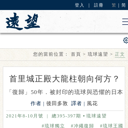
登入
｜
註冊
繁
｜
简
您的當前位置：
首頁
>
琉球遠望
>
正文
首里城正殿大龍柱朝向何方？
「復歸」50年．被封印的琉球與恐懼的日本
作者 |
後田多敦
譯者 |
風花
2021年8-10月號
|
總395-397期
琉球遠望
#琉球獨立
#冲繩復歸
#琉球王國