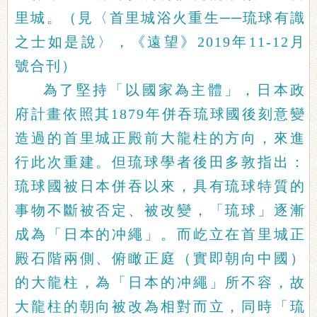
里城。（見〈首里城浴火重生──琉球有識
之士如是說〉，《遠望》2019年11-12月
號合刊）
為了堅持「以國家為主體」，日本政
府計畫依照其1879年併吞琉球國後刻意變
造過的首里城正殿前大龍柱的方向，來進
行此次重建。但琉球學者後田多敦指出：
琉球國被日本併吞以來，具有琉球特質的
事物不斷被否定、被改變，「琉球」逐漸
成為「日本的冲繩」。而屹立在首里城正
殿石階兩側、俯瞰正庭（實即朝向中國）
的大龍柱，為「日本的冲繩」所不容，故
大龍柱的朝向被改為相對而立，同時「琉