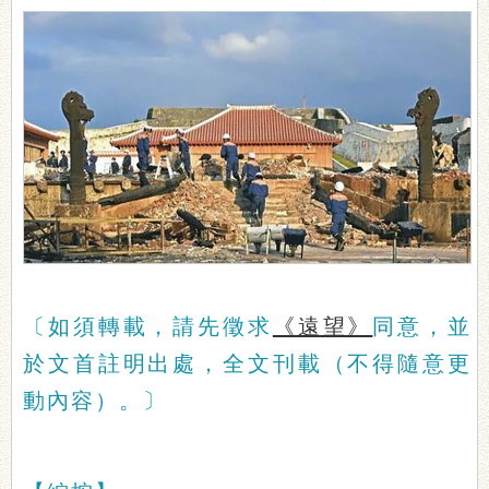
〔如須轉載，請先徵求
《遠望》
同意，並
於文首註明出處，全文刊載（不得隨意更
動內容）。〕