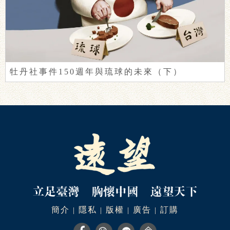
牡丹社事件150週年與琉球的未來（下）
簡介
隱私
版權
廣告
訂購
|
|
|
|