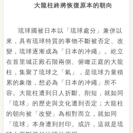
大龍柱終將恢復原本的朝向
琉球國被日本以「琉球處分」兼併以
來，具有琉球特質的事物不斷被否定、改
變，琉球逐漸成為「日本的冲繩」。屹立
在首里城正殿石階兩側、俯瞰正庭的大龍
柱，集聚了琉球之「氣」，是琉球力量積
累的象徵，想必為「日本的冲繩」所不
容。大龍柱遭到日人折斷、削短，就如同
「琉球」的歷史與文化遭到否定；大龍柱
的朝向被「改變」為相對而立，就如同
「琉球」本身遭到封印。或許，這就是琉