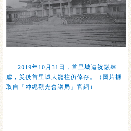
2019年10月31日，首里城遭祝融肆
虐，災後首里城大龍柱仍倖存。（圖片擷
取自「冲繩觀光會議局」官網）