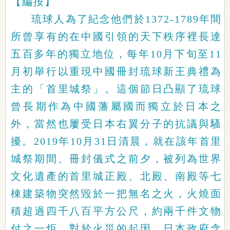
【編按】
琉球人為了紀念他們於1372-1789年間
所曾享有的在中國引領的天下秩序裡長達
五百多年的獨立地位，每年10月下旬至11
月初舉行以重現中國冊封琉球新王典禮為
主的「首里城祭」。這個節日凸顯了琉球
曾長期作為中國藩屬國而獨立於日本之
外，當然也屢受日本右翼分子的抗議與騷
擾。2019年10月31日清晨，就在該年首里
城祭期間、冊封儀式之前夕，被列為世界
文化遺產的首里城正殿、北殿、南殿等七
棟建築物突然毀於一把無名之火，火燒面
積超過四千八百平方公尺，約兩千件文物
付之一炬。對於火災的起因，日本政府含