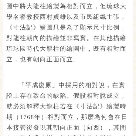
圖中將大龍柱繪製為相對而立，但琉球大
學名譽教授西村貞雄以及市民組織主張，
《寸法記》繪圖只是為了顯示尺寸比例，
對龍柱朝向的描繪並非寫實。在其他描繪
琉球國時代大龍柱的繪圖中，既有相對而
立，也有朝向正面而立。
「平成復原」中採用的相對說，在實
證上存在致命的缺陷。假設相對說成立，
就必須解釋大龍柱若在《寸法記》繪製時
期（1768年）相對而立，那麼為何會在日
本接管後發現其朝向正面（向西），其間