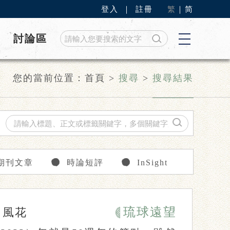
登入
｜
註冊
繁
｜
简
討論區
您的當前位置：
首頁
>
搜尋
>
搜尋結果
期刊文章
時論短評
InSight
琉球遠望
敦
風花