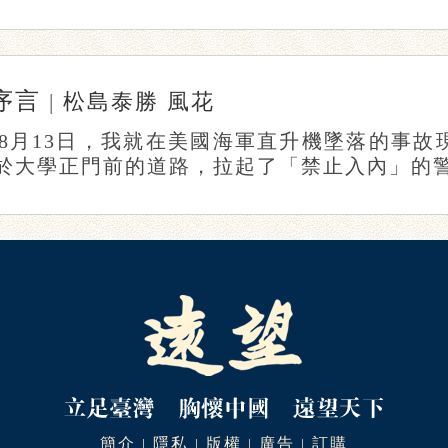
序言
|
松島泰勝
風花
4年8月13日，我就在美國海軍直升機墜落的事
於大學正門前的道路，拉起了「禁止入內」的警戒
簡介
隱私
版權
廣告
訂購
|
|
|
|