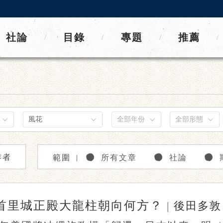
社論
目錄
專題
推薦
/
/
/
/
作者
範圍
所有文章
社論
｜
首里城正殿大龍柱朝向何方？
|
後田多