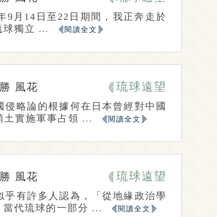
年9月14日至22日期間，我正奔走於
獨立 ...
閱讀全文
琉球遠望
泰勝
風花
國侵略論的根據何在日本曾經對中國
實施軍事占領 ...
閱讀全文
琉球遠望
泰勝
風花
似乎有許多人認為，「從地緣政治學
代琉球的一部分 ...
閱讀全文