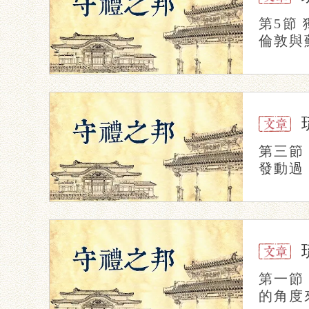
第5節
倫敦與
第三節
發動過
第一節
的角度