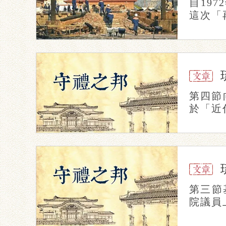
自19
這次「
第四節
於「近
第三節
院議員