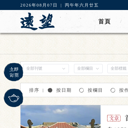
2026年08月07日
|
丙午年六月廿五
首頁
/
排序
按日期
按欄目
按
｜