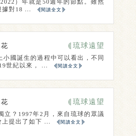
2022）年就是50週年的節點。雖然
18 ...
閱讀全文
琉球遠望
風花
上小國誕生的過程中可以看出，不同
世紀以來， ...
閱讀全文
琉球遠望
風花
立？1997年2月，來自琉球的眾議
提出了如下 ...
閱讀全文