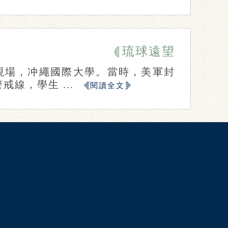
琉球遠望
故現場，冲繩國際大學。當時，美軍封
線，學生 ...
閱讀全文