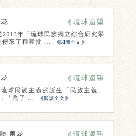
琉球遠望
風花
2013年「琉球民族獨立綜合研究學
來了種種批 ...
閱讀全文
琉球遠望
風花
動琉球民族主義的誕生「民族主義」
「為了 ...
閱讀全文
琉球遠望
泰勝
風花