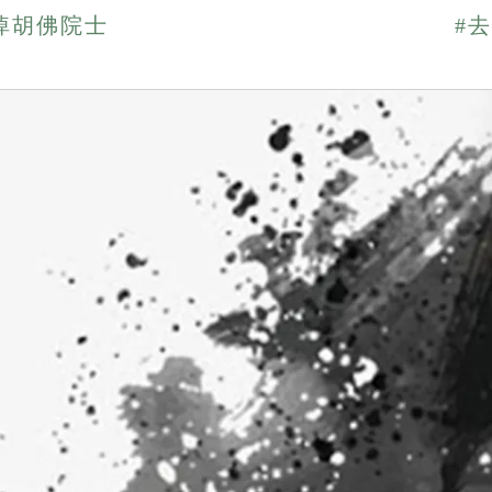
悼胡佛院士
#