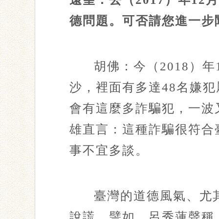
德問題。可否請您進一步
胡佛：今（2018）
沙，裡面有多達48名嫌
會有這麼多詐騙犯，一波
雄直言：這種詐騙很符合
事不宜多談。
臺灣的道德風氣、尤
說謊，譬如，呂秀蓮聲稱