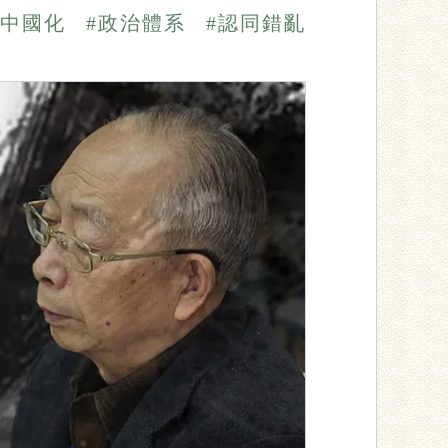
去中國化
#政治體系
#認同錯亂