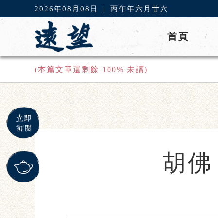
2026年08月08日
|
丙午年六月廿六
首頁
/
(本篇文章還剩餘
100
% 未讀)
胡佛