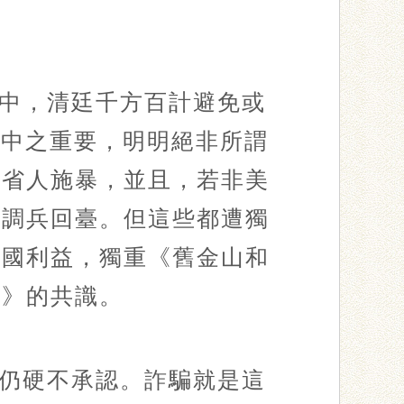
中，清廷千方百計避免或
眼中之重要，明明絕非所謂
本省人施暴，並且，若非美
願調兵回臺。但這些都遭獨
美國利益，獨重《舊金山和
言》的共識。
仍硬不承認。詐騙就是這