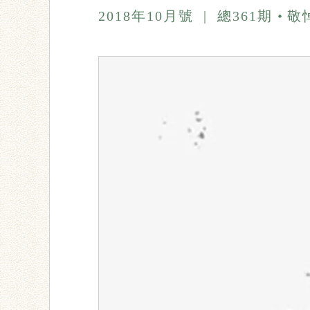
2018年10月號
|
總361期
敬