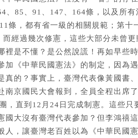
4、85、91、147、164條，以及
9、111條，都有省一級的相關規範；第
談省，而經過幾次修憲，這些大部分未曾
哪裡是不懂？是公然說謊！再如早些
參加《中華民國憲法》的制定，因為
是真的？事實上，臺灣代表像黃國書、
日陸續赴南京國民大會報到，全員全程出
席團，直到12月24日完成制憲。這些
憲國大沒有臺灣代表參加？但李鴻禧
般人，讓臺灣老百姓以為《中華民國