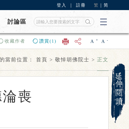
登入
｜
註冊
繁
｜
简
討論區
+
-
收藏作者
讚賞(1)
A
A
的當前位置：
首頁
>
敬悼胡佛院士
>
正文
德淪喪