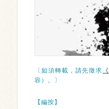
〔如須轉載，請先徵求
容）。〕
【編按】