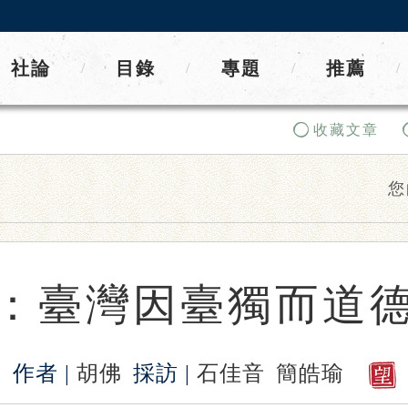
社論
目錄
專題
推薦
/
/
/
/
收藏文章
您
：臺灣因臺獨而道
作者 |
胡佛
採訪 |
石佳音
簡皓瑜