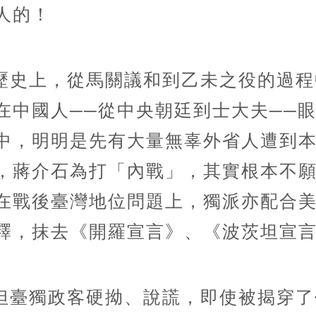
人的！
歷史上，從馬關議和到乙未之役的過程
在中國人──從中央朝廷到士大夫──
中，明明是先有大量無辜外省人遭到
，蔣介石為打「內戰」，其實根本不
在戰後臺灣地位問題上，獨派亦配合
釋，抹去《開羅宣言》、《波茨坦宣
但臺獨政客硬拗、說謊，即使被揭穿了