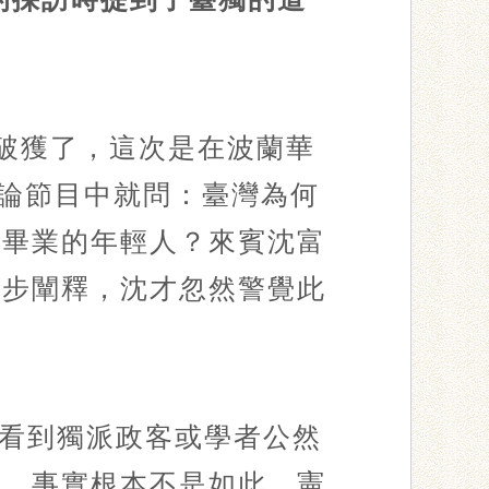
被破獲了，這次是在波蘭華
政論節目中就問：臺灣為何
學畢業的年輕人？來賓沈富
一步闡釋，沈才忽然警覺此
看到獨派政客或學者公然
在。事實根本不是如此，憲