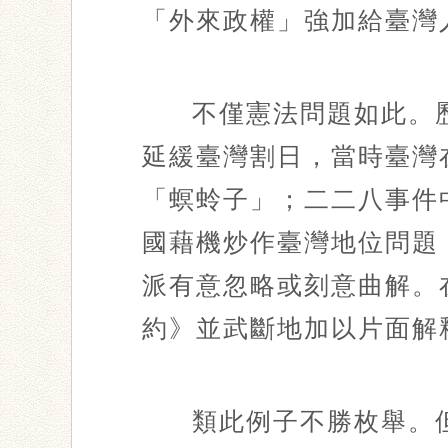
「外來政權」強加給臺灣
不僅憲法問題如此。
延緩臺灣割日，當時臺灣
「螟蛉子」；二二八事件
國藉機炒作臺灣地位問題
派有意忽略或刻意曲解。
約》並武斷地加以片面解
類此例子不勝枚舉。