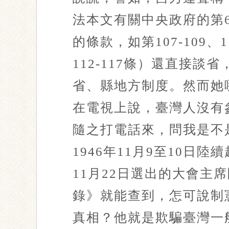
法本文有關中央政府的第6
的條款，如第107-10
112-117條）還直接
省、縣地方制度。然而她
在電視上說，臺灣人沒有
隨之打電話來，問我是不
1946年11月9至10
11月22日選出的大會主
錄》就能查到，怎可說制
真相？他就是欺騙臺灣一