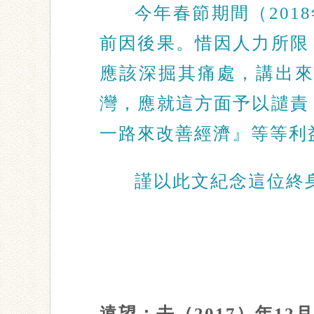
今年春節期間（201
前因後果。惜因人力所限
應該深掘其痛處，講出
灣，應就這方面予以譴責
一路來改善經濟』等等利
謹以此文紀念這位終
遠望：去（2017）年1