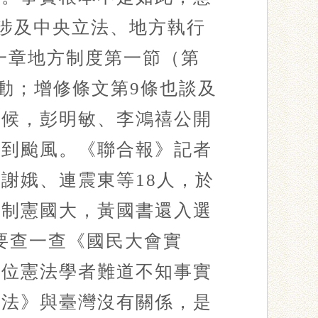
所有涉及中央立法、地方執行
十一章地方制度第一節（第
更動；增修條文第9條也談及
時候，彭明敏、李鴻禧公開
遇到颱風。《聯合報》記者
謝娥、連震東等18人，於
席了制憲國大，黃國書還入選
只要查一查《國民大會實
這位憲法學者難道不知事實
憲法》與臺灣沒有關係，是