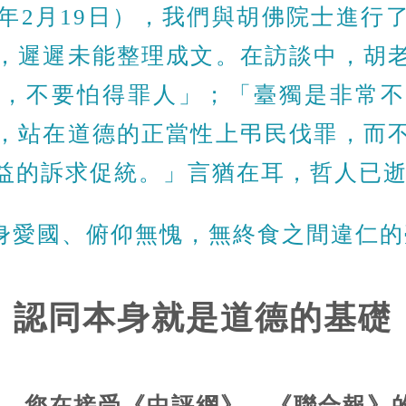
8年2月19日），我們與胡佛院士進
，遲遲未能整理成文。在訪談中，胡
來，不要怕得罪人」；「臺獨是非常不
，站在道德的正當性上弔民伐罪，而
益的訴求促統。」言猶在耳，哲人已
身愛國、俯仰無愧，無終食之間違仁的
認同本身就是道德的基礎
2月，您在接受《中評網》、《聯合報