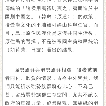
治臺也沒有種族歧視，對原住民都採中國
傳統的「諸侯用夷禮則夷之，夷而進於中
國則中國之」（韓愈〈原道〉）的政策，
接受漢文化的平埔族可經由科舉任官。而
且，島上原住民漢化是原漢共同生活後，
原住民的選擇，不是被帝國主義殖民統治
（如荷蘭、日據）逼出的結果。
強勢族群與弱勢族群相遇，後者被前
者同化、欺負的情形，古今中外皆然。我
們只能祈求強勢族群將心比心，不為已
甚，留給弱勢族群生存空間，尤其不該以
政府的集體力量，施暴鬆散、無組織的弱