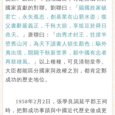
國家貢獻的對聯。劉聯曰：「
賜國姓家破
君亡，永矢孤忠，創基業在山窮水盡；復
父書辭嚴義正，千秋大節，享俎豆於舜日
堯天。
」唐聯曰：「
由秀才封王，拄撐半
壁舊山河，為天下讀書人頓生顏色；驅外
夷出境，開闢千秋新世界，願中國有志者
再鼓雄風。
」以上種種，可見清朝皇帝、
大臣都能區分國家與政權之別，都肯定鄭
成功的歷史地位。
1958年2月2日，張學良謁延平郡王祠
時，把鄭成功事蹟與中國近代歷史做成更