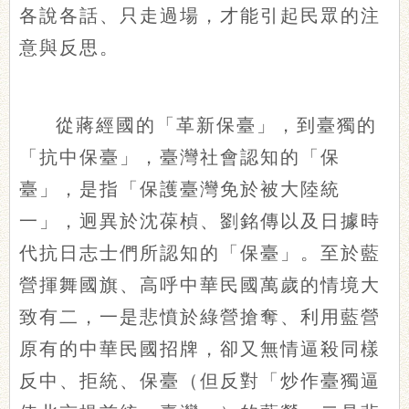
各說各話、只走過場，才能引起民眾的注
意與反思。
從蔣經國的「革新保臺」，到臺獨的
「抗中保臺」，臺灣社會認知的「保
臺」，是指「保護臺灣免於被大陸統
一」，迥異於沈葆楨、劉銘傳以及日據時
代抗日志士們所認知的「保臺」。至於藍
營揮舞國旗、高呼中華民國萬歲的情境大
致有二，一是悲憤於綠營搶奪、利用藍營
原有的中華民國招牌，卻又無情逼殺同樣
反中、拒統、保臺（但反對「炒作臺獨逼