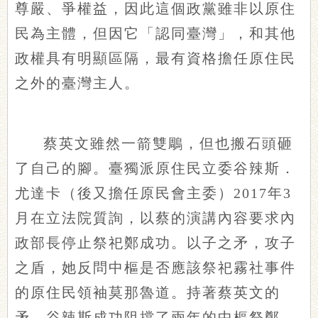
尊嚴、爭權益，因此這個政黨雖非以原住
民為主體，但因它「認同臺灣」，和其他
政權具有明顯區隔，最有資格擔任原住民
之外的臺灣主人。
蔡英文雖然一箭雙鵰，但也搬石頭砸
了自己的腳。臺獨派原住民立委谷辣斯．
尤達卡（後又擔任原民會主委）2017年3
月在立法院質詢，以蔡的演講內容要求內
政部長停止祭祀鄭成功。以子之矛，攻子
之盾，她反問中樞是否應該祭祀霧社事件
的原住民領袖莫那魯道。持著蔡英文的
矛，谷辣斯成功阻擋了兩年的中樞祭鄭，