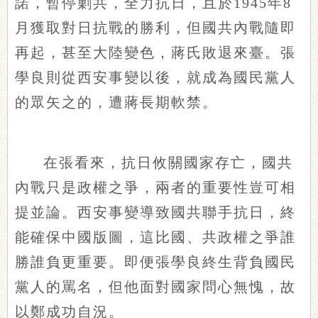
諾，暫停剿共，全力抗日，且於1945年8
月獲取對日抗戰的勝利，但國共內戰隨即
再起，甚至大陸變色，蔣氏敗退來臺。張
學良則從西安事變以後，就成為國民黨人
的眾矢之的，遭蔣長期軟禁。
在張看來，抗日攸關國家存亡，國共
內戰只是政權之爭，兩者的重要性豈可相
提並論。西安事變導致國共聯手抗日，終
能確保中國版圖，這比國、共政權之爭誰
勝誰負更重要。即便張學良終生背負國民
黨人的罵名，但他面對國家問心無愧，故
以鄭成功自況。