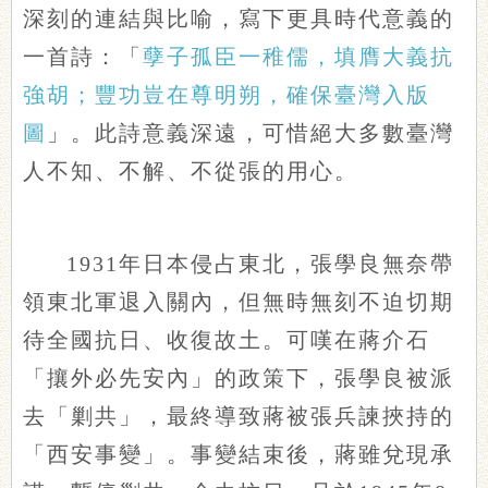
深刻的連結與比喻，寫下更具時代意義的
一首詩：「
孽子孤臣一稚儒，填膺大義抗
強胡；豐功豈在尊明朔，確保臺灣入版
圖
」。此詩意義深遠，可惜絕大多數臺灣
人不知、不解、不從張的用心。
1931年日本侵占東北，張學良無奈帶
領東北軍退入關內，但無時無刻不迫切期
待全國抗日、收復故土。可嘆在蔣介石
「攘外必先安內」的政策下，張學良被派
去「剿共」，最終導致蔣被張兵諫挾持的
「西安事變」。事變結束後，蔣雖兌現承