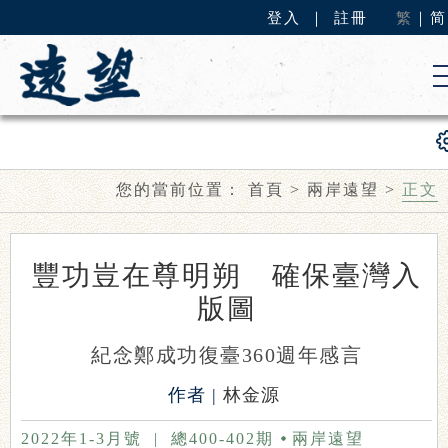
登入
｜
註冊
繁
｜
简
您的當前位置：
首頁
>
兩岸遠望
>
正文
豐功豈在尊明朔 確保臺灣入
版圖
紀念鄭成功復臺360週年感言
作者 |
林金源
2022年1-3月號
|
總400-402期
兩岸遠望