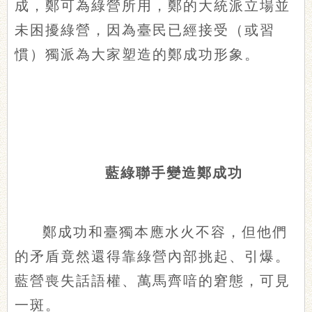
成，鄭可為綠營所用，鄭的大統派立場並
未困擾綠營，因為臺民已經接受（或習
慣）獨派為大家塑造的鄭成功形象。
藍綠聯手變造鄭成功
鄭成功和臺獨本應水火不容，但他們
的矛盾竟然還得靠綠營內部挑起、引爆。
藍營喪失話語權、萬馬齊喑的窘態，可見
一斑。