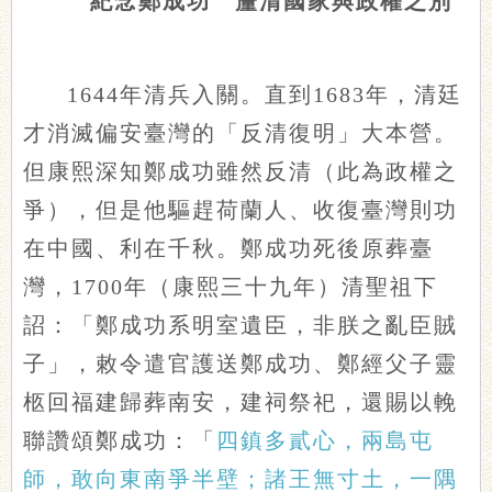
紀念鄭成功 釐清國家與政權之別
1644年清兵入關。直到1683年，清廷
才消滅偏安臺灣的「反清復明」大本營。
但康熙深知鄭成功雖然反清（此為政權之
爭），但是他驅趕荷蘭人、收復臺灣則功
在中國、利在千秋。鄭成功死後原葬臺
灣，1700年（康熙三十九年）清聖祖下
詔：「鄭成功系明室遺臣，非朕之亂臣賊
子」，敕令遣官護送鄭成功、鄭經父子靈
柩回福建歸葬南安，建祠祭祀，還賜以輓
聯讚頌鄭成功：「
四鎮多貳心，兩島屯
師，敢向東南爭半壁；諸王無寸土，一隅