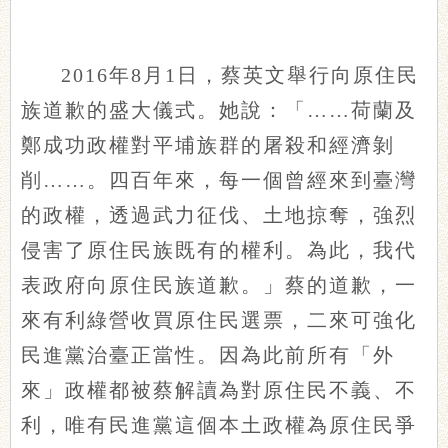
2016年8月1日，蔡英文舉行向原住民
族道歉的盛大儀式。她說：「……荷蘭及
鄭成功政權對平埔族群的屠殺和經濟剝
削……。四百年來，每一個曾經來到臺灣
的政權，透過武力征伐、土地掠奪，強烈
侵害了原住民族既有的權利。為此，我代
表政府向原住民族道歉。」蔡的道歉，一
來有利綠營收買原住民選票，二來可強化
民進黨治臺正當性。因為此前所有「外
來」政權都被蔡解讀為對原住民不義、不
利，唯有民進黨這個本土政權為原住民爭