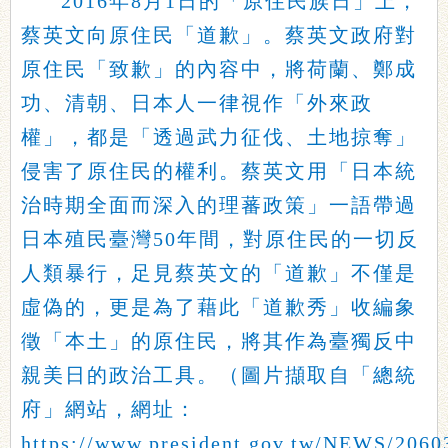
2016年8月1日的「原住民族日」上，
蔡英文向原住民「道歉」。蔡英文政府對
原住民「致歉」的內容中，將荷蘭、鄭成
功、清朝、日本人一律視作「外來政
權」，都是「透過武力征伐、土地掠奪」
侵害了原住民的權利。蔡英文用「日本統
治時期全面而深入的理蕃政策」一語帶過
日本殖民臺灣50年間，對原住民的一切反
人類暴行，足見蔡英文的「道歉」不僅是
虛偽的，更是為了藉此「道歉秀」收編象
徵「本土」的原住民，將其作為臺獨反中
親美日的政治工具。（圖片擷取自「總統
府」網站，網址：
https://www.president.gov.tw/NEWS/206