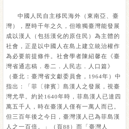
中國人民自主移民海外（東南亞、臺
灣），歷時千年之久，但唯獨臺灣能發展
成以漢人（包括漢化的原住民）為主體的
社會，正是以中國人在島上建立統治權作
為必要前提條件。社會學者陳紹馨在《臺
灣省通志稿．卷二．人民志．人口篇》
（臺北：臺灣省文獻委員會，1964年）中
指出：「菲〔律賓〕島漢人之發展，視臺
灣尤早。約於1640年時，菲島漢人已達四
萬五千人，時在臺漢人僅有一萬人而已。
但三百年後之今日，臺灣漢人已為菲島漢
人之一百倍。」（頁88）而「臺灣人