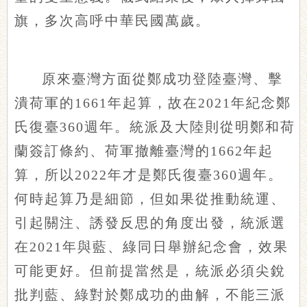
旗，多次高呼中華民國萬歲。
原來臺灣方面從鄭成功登陸臺灣、擊
潰荷軍的1661年起算，故在2021年紀念鄭
氏復臺360週年。統派及大陸則從明鄭和荷
蘭簽訂條約、荷軍撤離臺灣的1662年起
算，所以2022年才是鄭氏復臺360週年。
何時起算乃是細節，但如果從推動統運、
引起關注、誘發反思的角度出發，統派選
在2021年與藍、綠同日舉辦紀念會，效果
可能更好。但前提當然是，統派必須尖銳
批判藍、綠對於鄭成功的曲解，不能三派