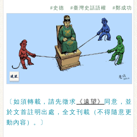
#史德
#臺灣史話語權
#鄭成功
〔如須轉載，請先徵求
《遠望》
同意，並
於文首註明出處，全文刊載（不得隨意更
動內容）。〕