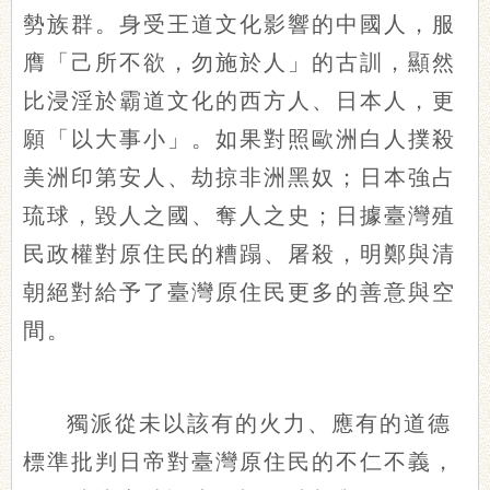
勢族群。身受王道文化影響的中國人，服
膺「己所不欲，勿施於人」的古訓，顯然
比浸淫於霸道文化的西方人、日本人，更
願「以大事小」。如果對照歐洲白人撲殺
美洲印第安人、劫掠非洲黑奴；日本強占
琉球，毀人之國、奪人之史；日據臺灣殖
民政權對原住民的糟蹋、屠殺，明鄭與清
朝絕對給予了臺灣原住民更多的善意與空
間。
獨派從未以該有的火力、應有的道德
標準批判日帝對臺灣原住民的不仁不義，