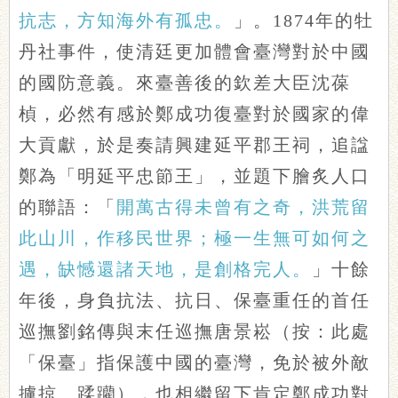
抗志，方知海外有孤忠。
」。1874年的牡
丹社事件，使清廷更加體會臺灣對於中國
的國防意義。來臺善後的欽差大臣沈葆
楨，必然有感於鄭成功復臺對於國家的偉
大貢獻，於是奏請興建延平郡王祠，追諡
鄭為「明延平忠節王」，並題下膾炙人口
的聯語：「
開萬古得未曾有之奇，洪荒留
此山川，作移民世界；極一生無可如何之
遇，缺憾還諸天地，是創格完人。
」十餘
年後，身負抗法、抗日、保臺重任的首任
巡撫劉銘傳與末任巡撫唐景崧（按：此處
「保臺」指保護中國的臺灣，免於被外敵
擄掠、蹂躪），也相繼留下肯定鄭成功對