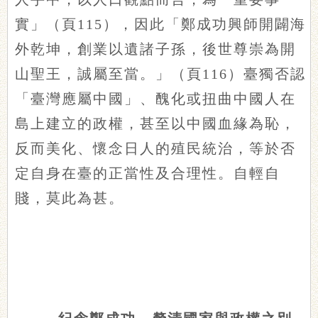
實」（頁115），因此「鄭成功興師開闢海
外乾坤，創業以遺諸子孫，後世尊崇為開
山聖王，誠屬至當。」（頁116）臺獨否認
「臺灣應屬中國」、醜化或扭曲中國人在
島上建立的政權，甚至以中國血緣為恥，
反而美化、懷念日人的殖民統治，等於否
定自身在臺的正當性及合理性。自輕自
賤，莫此為甚。