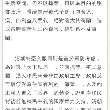
生活空間。但不以掠奪、殖民為目的的明
鄭政府，帶給臺灣後代子孫（包含原、
漢）的利益與意義，絕對遠大於荷蘭；造
成當時臺灣居民的傷害，絕對遠不及荷
蘭。
清朝納臺入版圖則是基於國防考慮，
為維護「天下秩序」，並無掠奪、殖民意
圖。漢人移民來臺非由政府主導，政府反
而屢頒對原住民有利的「海禁」，以及約
束漢人進入「番界」的禁令，證明漢移民
背後並無殖民主義的國家武力支持。清朝