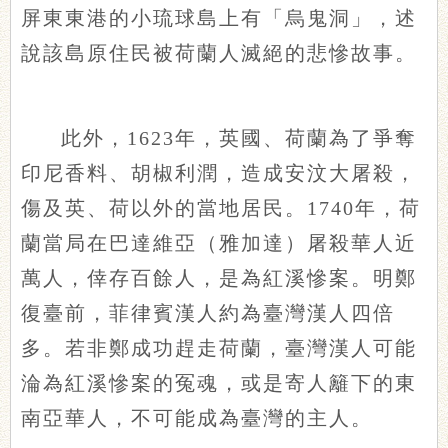
屏東東港的小琉球島上有「烏鬼洞」，述
說該島原住民被荷蘭人滅絕的悲慘故事。
此外，1623年，英國、荷蘭為了爭奪
印尼香料、胡椒利潤，造成安汶大屠殺，
傷及英、荷以外的當地居民。1740年，荷
蘭當局在巴達維亞（雅加達）屠殺華人近
萬人，倖存百餘人，是為紅溪慘案。明鄭
復臺前，菲律賓漢人約為臺灣漢人四倍
多。若非鄭成功趕走荷蘭，臺灣漢人可能
淪為紅溪慘案的冤魂，或是寄人籬下的東
南亞華人，不可能成為臺灣的主人。