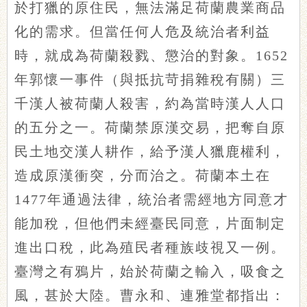
於打獵的原住民，無法滿足荷蘭農業商品
化的需求。但當任何人危及統治者利益
時，就成為荷蘭殺戮、懲治的對象。1652
年郭懷一事件（與抵抗苛捐雜稅有關）三
千漢人被荷蘭人殺害，約為當時漢人人口
的五分之一。荷蘭禁原漢交易，把奪自原
民土地交漢人耕作，給予漢人獵鹿權利，
造成原漢衝突，分而治之。荷蘭本土在
1477年通過法律，統治者需經地方同意才
能加稅，但他們未經臺民同意，片面制定
進出口稅，此為殖民者種族歧視又一例。
臺灣之有鴉片，始於荷蘭之輸入，吸食之
風，甚於大陸。曹永和、連雅堂都指出：