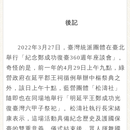
後記
2022年3月27日，臺灣統派團體在臺北
舉行「紀念鄭成功復臺360週年座談會」。
奇怪的是，前一年的4月29日上午九點，綠
營政府在延平郡王祠循例舉辦中樞祭典之
外，該日上午十點，藍營團體「松濤社」
隨即也在同場地舉行「明延平王鄭成功光
復臺灣六甲子祭祀」。松濤社執行長宋緒
康表示，這場活動具備紀念歷史及護國保
臺的雙重意義。儀式結束後，眾人揮舞國