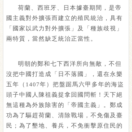
荷蘭、西班牙、日本據臺期間，是帝
國主義對外擴張而建立的殖民統治，具有
「國家以武力對外擴張」及「種族歧視」
兩特質，當然缺乏統治正當性。
明朝的鄭和七下西洋所向無敵，不但
沒把中國打造成「日不落國」，還在永樂
五年（1407年）把盤踞馬六甲多年的海盜
頭子中國人陳祖義捉拿回國問斬！天下絕
無這種為外族除害的「帝國主義」。鄭成
功為了驅趕荷蘭、清除戰場，不免傷及臺
民；為了墾地、養兵，不免衝擊原住民的