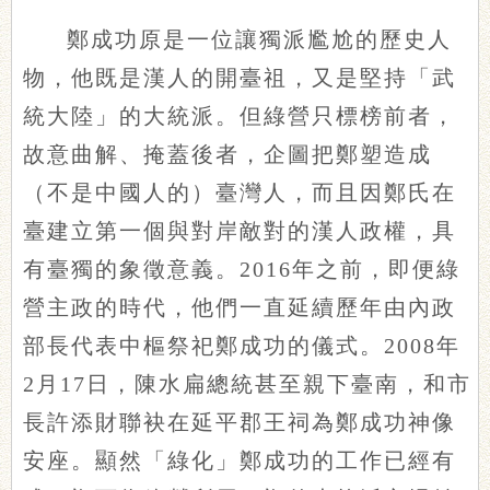
鄭成功原是一位讓獨派尷尬的歷史人
物，他既是漢人的開臺祖，又是堅持「武
統大陸」的大統派。但綠營只標榜前者，
故意曲解、掩蓋後者，企圖把鄭塑造成
（不是中國人的）臺灣人，而且因鄭氏在
臺建立第一個與對岸敵對的漢人政權，具
有臺獨的象徵意義。2016年之前，即便綠
營主政的時代，他們一直延續歷年由內政
部長代表中樞祭祀鄭成功的儀式。2008年
2月17日，陳水扁總統甚至親下臺南，和市
長許添財聯袂在延平郡王祠為鄭成功神像
安座。顯然「綠化」鄭成功的工作已經有