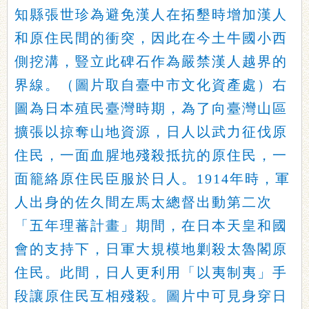
知縣張世珍為避免漢人在拓墾時增加漢人
和原住民間的衝突，因此在今土牛國小西
側挖溝，豎立此碑石作為嚴禁漢人越界的
界線。（圖片取自臺中市文化資產處）右
圖為日本殖民臺灣時期，為了向臺灣山區
擴張以掠奪山地資源，日人以武力征伐原
住民，一面血腥地殘殺抵抗的原住民，一
面籠絡原住民臣服於日人。1914年時，軍
人出身的佐久間左馬太總督出動第二次
「五年理蕃計畫」期間，在日本天皇和國
會的支持下，日軍大規模地剿殺太魯閣原
住民。此間，日人更利用「以夷制夷」手
段讓原住民互相殘殺。圖片中可見身穿日