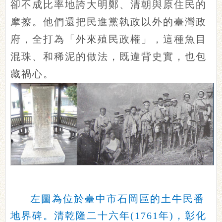
卻不成比率地誇大明鄭、清朝與原住民的
摩擦。他們還把民進黨執政以外的臺灣政
府，全打為「外來殖民政權」，這種魚目
混珠、和稀泥的做法，既違背史實，也包
藏禍心。
左圖為位於臺中市石岡區的土牛民番
地界碑。清乾隆二十六年(1761年)，彰化