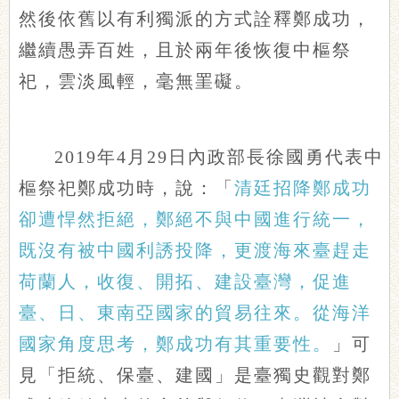
然後依舊以有利獨派的方式詮釋鄭成功，
繼續愚弄百姓，且於兩年後恢復中樞祭
祀，雲淡風輕，毫無罣礙。
2019年4月29日內政部長徐國勇代表中
樞祭祀鄭成功時，說：「
清廷招降鄭成功
卻遭悍然拒絕，鄭絕不與中國進行統一，
既沒有被中國利誘投降，更渡海來臺趕走
荷蘭人，收復、開拓、建設臺灣，促進
臺、日、東南亞國家的貿易往來。從海洋
國家角度思考，鄭成功有其重要性。
」可
見「拒統、保臺、建國」是臺獨史觀對鄭