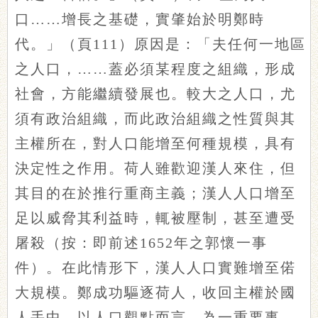
口……增長之基礎，實肇始於明鄭時
代。」（頁111）原因是：「夫任何一地區
之人口，……蓋必須某程度之組織，形成
社會，方能繼續發展也。較大之人口，尤
須有政治組織，而此政治組織之性質與其
主權所在，對人口能增至何種規模，具有
決定性之作用。荷人雖歡迎漢人來住，但
其目的在於推行重商主義；漢人人口增至
足以威脅其利益時，輒被壓制，甚至遭受
屠殺（按：即前述1652年之郭懷一事
件）。在此情形下，漢人人口實難增至偌
大規模。鄭成功驅逐荷人，收回主權於國
人手中，以人口觀點而言，為一重要事