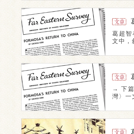
葛超智在
文中，
→ 下
灣〉一