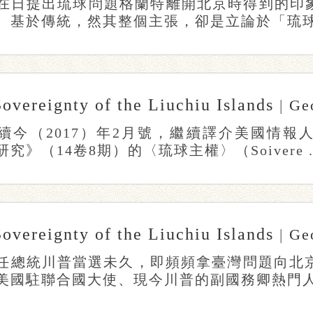
在日提出琉球問題格蘭特離開北京時得到的印
、基於傳統，然其整個主張，卻是立論於「琉球需
Sovereignty of the Liuchiu Islands
|
Geo
續今（2017）年2月號，繼續譯介美國情報人
究》（14卷8期）的〈琉球主權〉（Soivere .
Sovereignty of the Liuchiu Islands
|
Geo
任總統川普當選未久，即頻頻拿臺灣問題向北京
美國駐聯合國大使、現今川普的副國務卿熱門人選伯