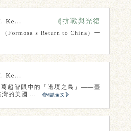
抗戰與光復
 Kerr
張瑜真
簡皓瑜
sa s Return to China）一
 Kerr
張瑜真
簡皓瑜
載了〈葛超智眼中的「邊境之島」——臺
的美國 ...
閱讀全文
張瑜真
簡皓瑜