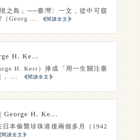
邊境之島」──臺灣〉一文，從中可窺
org ...
閱讀全文
ge H. Kerr
程志寰
石佳音
e H. Kerr）捧成「用一生關注臺
 ...
閱讀全文
|
George H. Kerr
張惠閔
石佳音
日本偷襲珍珠港後兩個多月（1942
閱讀全文