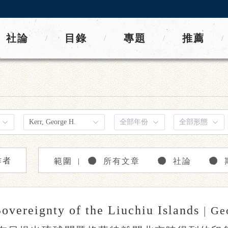
社論
目錄
專題
推薦
/
/
/
/
作者
範圍
所有文章
社論
｜
Sovereignty of the Liuchiu Islands
|
Geo