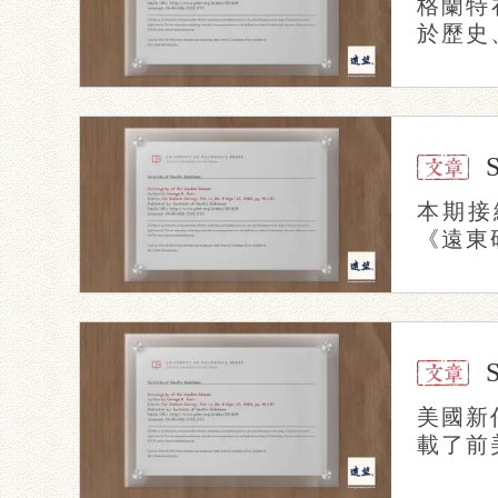
格蘭特
於歷史
本期接
《遠東研
美國新
載了前