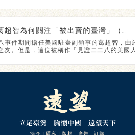
葛超智為何關注「被出賣的臺灣」（上）
八事件期間擔任美國駐臺副領事的葛超智，由
之友。但是，這位被稱作「見證二二八的美國人」
簡介
隱私
版權
廣告
訂購
|
|
|
|