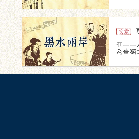
在二二
為臺獨