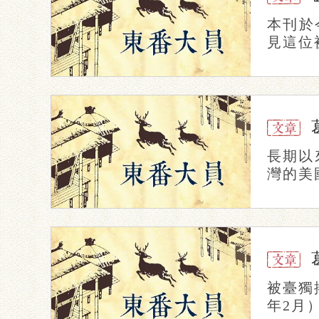
本刊於
見這位
長期以
灣的美
被臺獨
年2月）