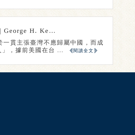
|
George H. Kerr
張惠閔
石佳音
於一貫主張臺灣不應歸屬中國，而成
，據前美國在台 ...
閱讀全文