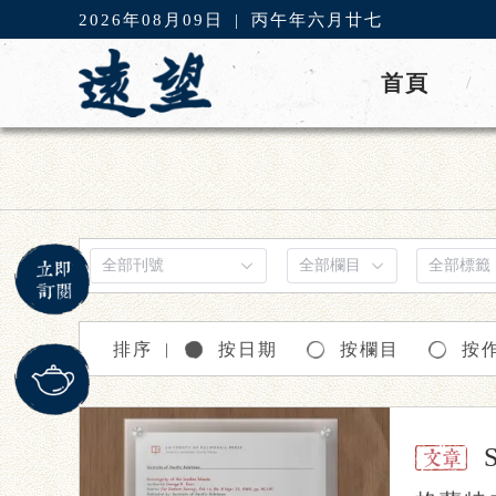
2026年08月09日
|
丙午年六月廿七
首頁
/
排序
按日期
按欄目
按
｜