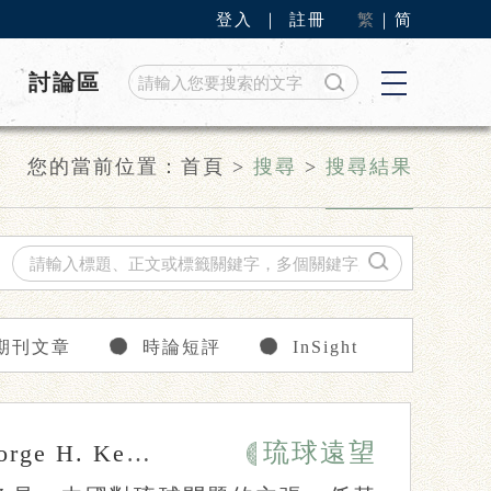
登入
｜
註冊
繁
｜
简
討論區
您的當前位置：
首頁
>
搜尋
>
搜尋結果
期刊文章
時論短評
InSight
琉球遠望
rge H. Kerr
張惠閔
簡皓瑜