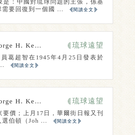
象是：中國對琉球問題的主張，係基
要回復到一個國 ...
閱讀全文
琉球遠望
rge H. Kerr
張惠閔
簡皓瑜
員葛超智在1945年4月25日發表於
..
閱讀全文
琉球遠望
rge H. Kerr
張惠閔
簡皓瑜
要價；上月17日，華爾街日報又刊
頓（Joh ...
閱讀全文