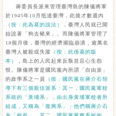
蔣委員長派來管理臺灣島的陳儀將軍
於1945年10月抵達臺灣，此後才數週內
（按：此為葛的說法）
，臺灣人民就已開
始說著「狗去豬來」。而陳儀將軍管理了
18個月後，臺灣的經濟瀕臨崩潰，逾萬名
臺灣人被殺或失蹤
（按：此係葛的版
本）
，島上的人民起來反叛並且心生怨
恨。陳儀將軍是國民黨內所謂「自由派」
的政學系之一員
（按：國民黨在蔣介石領
導下有三個親信派系：其一，國民黨軍校
系統的「黃埔系」，由出身黃埔軍校者所
組成，又稱為「復興系」；他們稱蔣介石
為「校長」。其二，國民黨黨務系統的