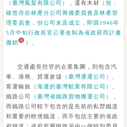
（臺灣鳳梨有限公司）
，還有木材
（按：
確曾存在林產分公司籌備委員會及林產管
理委員會，但公司未及成立，即因1946年
5月中旬行政長官公署改制為省政府而計畫
6
撤銷
）。
交通處長控管的企業集團，則包含汽
車、港務、貨運倉儲
（臺灣通運公司）
、
客運輸旅
（海運的臺灣航業有限公司）
、
鐵路公司
（臺灣省鐵路貨物搬運公司）
，
而鐵路公司轄下包含的是先前的私營鐵道
和重要的輕便鐵道，而不包括主要的省政
府鐵道；省府所屬鐵路另由一個特別委員