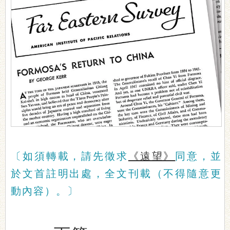
〔如須轉載，請先徵求
《遠望》
同意，並
於文首註明出處，全文刊載（不得隨意更
動內容）。〕