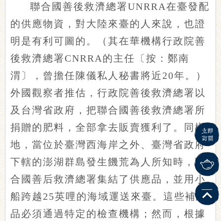
聯合國善後救濟總署UNRRA在臺發配
的供應物資，對大陸來臺的人來說，也證
明是有利可圖的。（其在華機構行政院善
後救濟總署CNRRA的主任〔按：鄭南
渭〕，曾擔任陳儀私人秘書將近20年。）
外國觀察者推估，行政院善後救濟總署以
及台灣省政府，把聯合國善後救濟總署所
捐贈的肥料，全部拿去販賣獲利了。同樣
地，當位於臺灣西海岸之外、臺灣省政府
下轄的澎湖群島發生饑荒為人所知時，聯
合國善后救濟總署集結了供應品，並用小
船跨越25英哩的海域運送來臺。這些補給
品必須通過特定的檢查機構；然而，根據