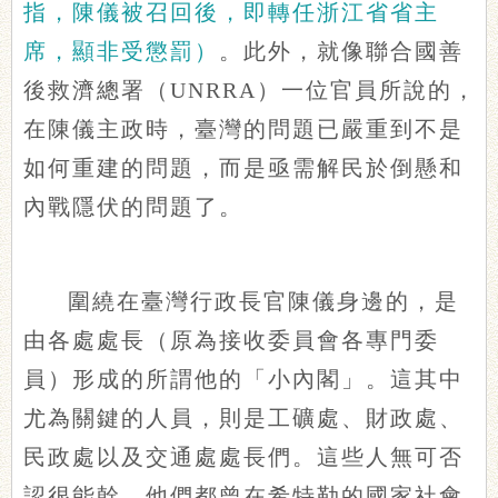
指，陳儀被召回後，即轉任浙江省省主
席，顯非受懲罰）
。此外，就像聯合國善
後救濟總署（UNRRA）一位官員所說的，
在陳儀主政時，臺灣的問題已嚴重到不是
如何重建的問題，而是亟需解民於倒懸和
內戰隱伏的問題了。
圍繞在臺灣行政長官陳儀身邊的，是
由各處處長（原為接收委員會各專門委
員）形成的所謂他的「小內閣」。這其中
尤為關鍵的人員，則是工礦處、財政處、
民政處以及交通處處長們。這些人無可否
認很能幹，他們都曾在希特勒的國家社會