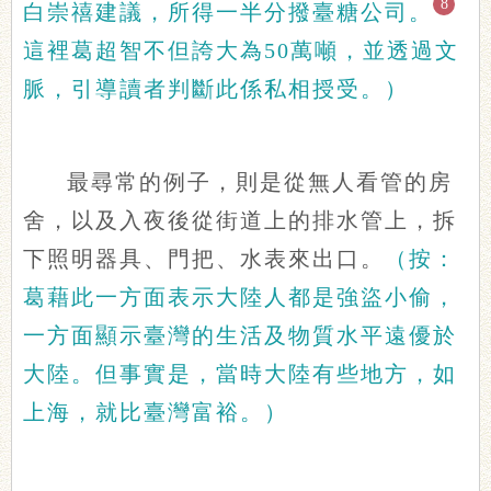
8
白崇禧建議，所得一半分撥臺糖公司。
這裡葛超智不但誇大為50萬噸，並透過文
脈，引導讀者判斷此係私相授受。）
最尋常的例子，則是從無人看管的房
舍，以及入夜後從街道上的排水管上，拆
下照明器具、門把、水表來出口。
（按：
葛藉此一方面表示大陸人都是強盜小偷，
一方面顯示臺灣的生活及物質水平遠優於
大陸。但事實是，當時大陸有些地方，如
上海，就比臺灣富裕。）