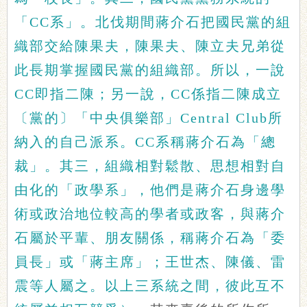
「CC系」。北伐期間蔣介石把國民黨的組
織部交給陳果夫，陳果夫、陳立夫兄弟從
此長期掌握國民黨的組織部。所以，一說
CC即指二陳；另一說，CC係指二陳成立
〔黨的〕「中央俱樂部」Central Club所
納入的自己派系。CC系稱蔣介石為「總
裁」。其三，組織相對鬆散、思想相對自
由化的「政學系」，他們是蔣介石身邊學
術或政治地位較高的學者或政客，與蔣介
石屬於平輩、朋友關係，稱蔣介石為「委
員長」或「蔣主席」；王世杰、陳儀、雷
震等人屬之。以上三系統之間，彼此互不