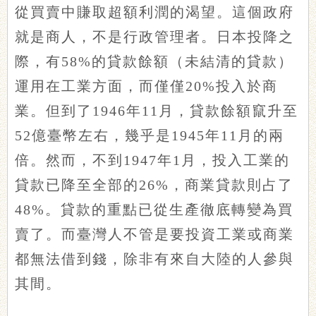
從買賣中賺取超額利潤的渴望。這個政府
就是商人，不是行政管理者。日本投降之
際，有58%的貸款餘額（未結清的貸款）
運用在工業方面，而僅僅20%投入於商
業。但到了1946年11月，貸款餘額竄升至
52億臺幣左右，幾乎是1945年11月的兩
倍。然而，不到1947年1月，投入工業的
貸款已降至全部的26%，商業貸款則占了
48%。貸款的重點已從生產徹底轉變為買
賣了。而臺灣人不管是要投資工業或商業
都無法借到錢，除非有來自大陸的人參與
其間。