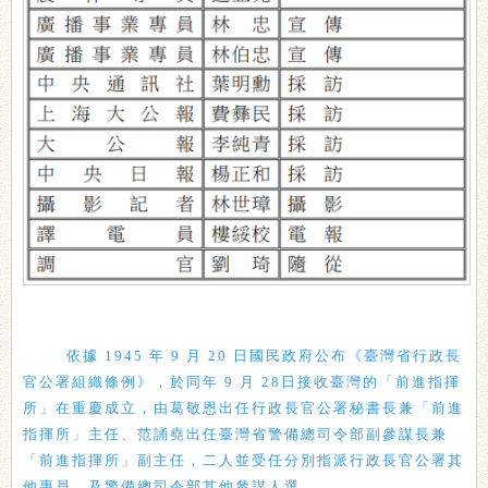
依據 1945 年 9 月 20 日國民政府公布《臺灣省行政長
官公署組織條例》，於同年 9 月 28日接收臺灣的「前進指揮
所」在重慶成立，由葛敬恩出任行政長官公署秘書長兼「前進
指揮所」主任、范誦堯出任臺灣省警備總司令部副參謀長兼
「前進指揮所」副主任，二人並受任分別指派行政長官公署其
他專員、及警備總司令部其他參謀人選。