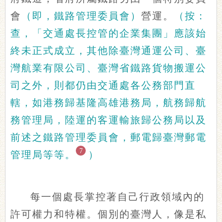
會
（即，鐵路管理委員會）
營運。
（按：
查，「交通處長控管的企業集團」應該始
終未正式成立，其他除臺灣通運公司、臺
灣航業有限公司、臺灣省鐵路貨物搬運公
司之外，則都仍由交通處各公務部門直
轄，如港務歸基隆高雄港務局，航務歸航
務管理局，陸運的客運輸旅歸公務局以及
前述之鐵路管理委員會，郵電歸臺灣郵電
7
管理局等等。
）
每一個處長掌控著自己行政領域內的
許可權力和特權。個別的臺灣人，像是私