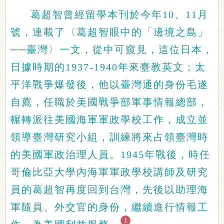
葛超智曾經留學本刊於今年10、11月
號，連載了〈葛超智眼中的「邊境之島」
──臺灣〉一文，從中可窺見，這位日本，
日據時期的1937-1940年來臺教英文；太
平洋戰爭爆發後，他以臺灣通的身份毛遂
自薦，任職於美國戰爭部軍事情報總部，
輾轉派往美國海軍軍政學校工作，成立並
領導臺灣研究小組，訓練將來占領臺灣時
的美國軍政治理人員。1945年戰後，時任
哥倫比亞大學內海軍軍政學校講師及研究
員的葛超智再度回到台灣，先後以助理海
軍隨員、外交官的身份，繼續進行情報工
1