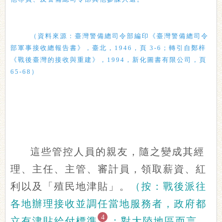
（資料來源：臺灣警備總司令部編印《臺灣警備總司令
部軍事接收總報告書》，臺北，1946，頁 3-6；轉引自鄭梓
《戰後臺灣的接收與重建》，1994，新化圖書有限公司，頁
65-68）
這些管控人員的親友，隨之變成其經
理、主任、主管、審計員，領取薪資、紅
利以及「殖民地津貼」。
（按：戰後派往
各地辦理接收並調任當地服務者，政府都
4
立有津貼給付標準
；對大陸地區而言，