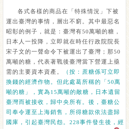
各式各樣的商品在「特殊情況」下被
運出臺灣的事情，層出不窮。其中最惡名
昭彰的例子，就是：臺灣有50萬噸的糖，
日本人一投降，立即就在時任行政院院長
宋子文的一聲命令下被運出了臺灣；那50
萬噸的糖，代表著戰後臺灣當下營運上亟
需的主要資本資產。
（按：蔗糖係可立即
換錢的經濟作物。但此處葛所稱的「50萬
噸的糖」，實為15萬噸的敵糖，日本遺留
臺灣而被接收，歸中央所有。後，臺糖公
司奉令運至上海銷售，所得糖款依法盡歸
國庫，引起臺灣民怨。228事件發生後，經