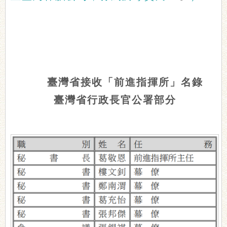
臺灣省接收「前進指揮所」名錄
臺灣省行政長官公署部分