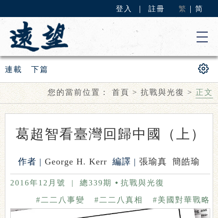
登入
｜
註冊
繁
｜
简
連載
下篇
您的當前位置：
首頁
>
抗戰與光復
>
正文
葛超智看臺灣回歸中國（上）
作者 |
George H. Kerr
編譯 |
張瑜真
簡皓瑜
2016年12月號
|
總339期
抗戰與光復
#二二八事變
#二二八真相
#美國對華戰略