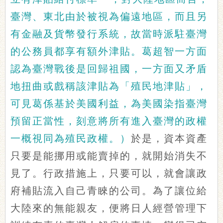
臺灣、東北由於被視為偏遠地區，而且另
有金融及貨幣發行系統，故當時派駐臺灣
的公務員都享有額外津貼。葛超智一方面
認為臺灣戰後是回歸祖國，一方面又矛盾
地扭曲或戲稱該津貼為「殖民地津貼」，
可見葛係基於美國利益，為美國染指臺灣
預留正當性，刻意將所有進入臺灣的政權
一概視同為殖民政權。）
於是，資本資產
只要是能挪用或能賣掉的，就開始消失不
見了。行政措施上，只要可以，就會讓政
府補貼流入自己青睞的公司。為了讓位給
大陸來的無能親友，便將日人經營管理下