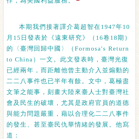
作，為美國利益服務。
本期我們接著譯介葛超智在1947年10
月15日發表於《遠東研究》（16卷18期）
的〈臺灣回歸中國〉（Formosa's Return
to China）一文。此文發表時，臺灣光復
已經兩年，而距離他曾主動介入並煽動的
二二八事件也已半年有餘。文中，葛極盡
文筆之能事，刻畫大陸來臺人士對臺灣社
會及民生的破壞，尤其是政府官員的道德
與能力問題嚴重，藉以合理化二二八事件
的發生、甚至臺民仇華情緒的發展。他寫
道：