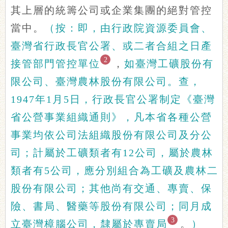
其上層的統籌公司或企業集團的絕對管控
當中。
（按：即，由行政院資源委員會、
臺灣省行政長官公署、或二者合組之日產
2
接管部門管控單位
，
如臺灣工礦股份有
限公司、臺灣農林股份有限公司。查，
1947年1月5日，行政長官公署制定《臺灣
省公營事業組織通則》，凡本省各種公營
事業均依公司法組織股份有限公司及分公
司；計屬於工礦類者有12公司，屬於農林
類者有5公司，應分別組合為工礦及農林二
股份有限公司；其他尚有交通、專賣、保
險、書局、醫藥等股份有限公司；同月成
3
立臺灣樟腦公司，隸屬於專賣局
。
）