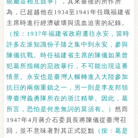
統屬並相互競爭）
，其來臺後的所作所
為，已超越他在1934至1941年任職福建省
主席時進行經濟破壞與流血迫害的紀錄。
（按：1937年福建省政府遷往永安，當時
許多左派知識份子隨之集中到永安，參與
陳儀抗戰。時任福建省主席的陳儀如果曾
犯葛所指稱的惡政暴行，不可能出現這番
情景。永安也是臺灣人輾轉進入大陸參加
抗日的兩個重鎮之一，另一則是李友邦領
導臺灣義勇隊所在的浙江精華。因此，葛
所言，恐怕是何患無詞的莫須有。）
然而
1947年4月蔣介石委員長將陳儀從臺灣召
回，並不意味著對其正式貶黜
（按：葛是