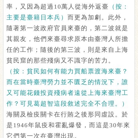
率，又因為超過10萬人從海外返臺
（按：
主要是臺籍日本兵）
而更為加劇。此外，
隨著第一波政府官員來臺的，第二波就是
其親友，他們來臺尋求原本由臺灣人所擔
任的工作；隨後的第三波，則是來自上海
貧民窟的那些殘病又不識字的苦力。
（按：貧民如何有能力買船票渡海來臺？
而在當時臺灣勞力並不匱乏的情況下，誰
又可能花錢投資殘病者遠從上海來臺灣工
作？可見葛超智這段敘述完全不合理。）
海關及檢疫關卡在行賄之後形同虛設。於
是1946年鼠疫和霍亂爆發，而這是30年來
它們第一次在臺灣出現。