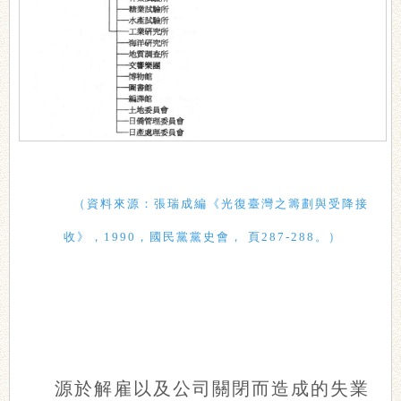
（資料來源：張瑞成編《光復臺灣之籌劃與受降接
收》，1990，國民黨黨史會， 頁287-288。）
源於解雇以及公司關閉而造成的失業