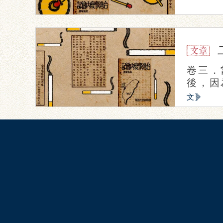
卷三．
後，因
文