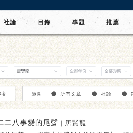
社論
目錄
專題
推薦
/
/
/
/
作者
範圍
所有文章
社論
｜
二二八事變的尾聲
|
唐賢龍