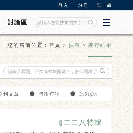
登入
｜
註冊
繁
｜
简
討論區
您的當前位置：
首頁
>
搜尋
>
搜尋結果
期刊文章
時論短評
InSight
二二八特輯