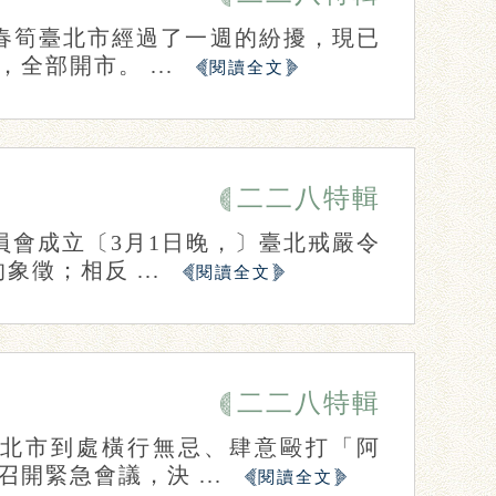
後春筍臺北市經過了一週的紛擾，現已
全部開市。 ...
閱讀全文
二二八特輯
員會成立〔3月1日晚，〕臺北戒嚴令
徵；相反 ...
閱讀全文
二二八特輯
臺北市到處橫行無忌、肆意毆打「阿
開緊急會議，決 ...
閱讀全文