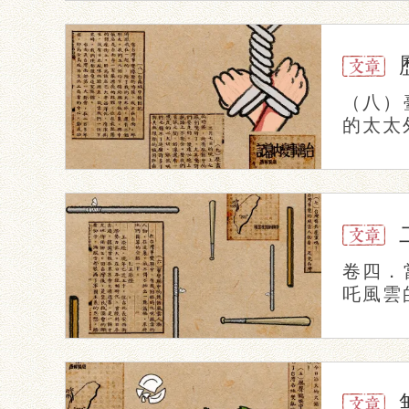
（八）
的太太
卷四．
吒風雲