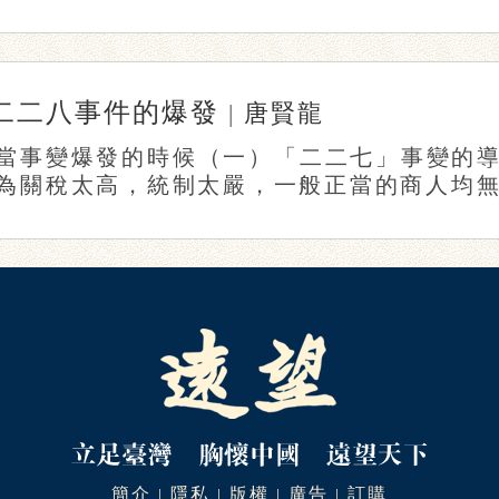
二二八事件的爆發
|
唐賢龍
當事變爆發的時候（一）「二二七」事變的
為關稅太高，統制太嚴，一般正當的商人均無利
簡介
隱私
版權
廣告
訂購
|
|
|
|