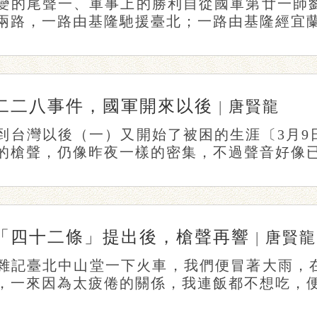
變的尾聲一、軍事上的勝利自從國軍第廿一師劉
兩路，一路由基隆馳援臺北；一路由基隆經宜蘭、
二二八事件，國軍開來以後
|
唐賢龍
到台灣以後（一）又開始了被困的生涯〔3月9
的槍聲，仍像昨夜一樣的密集，不過聲音好像已經
「四十二條」提出後，槍聲再響
|
唐賢龍
雜記臺北中山堂一下火車，我們便冒著大雨，
，一來因為太疲倦的關係，我連飯都不想吃，便倒