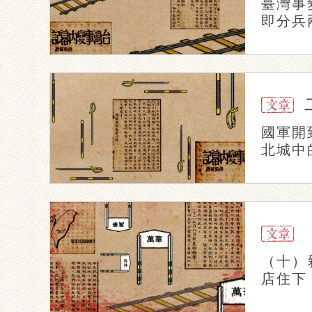
臺灣事
即分兵
國軍開
北城中
（十）
店住下