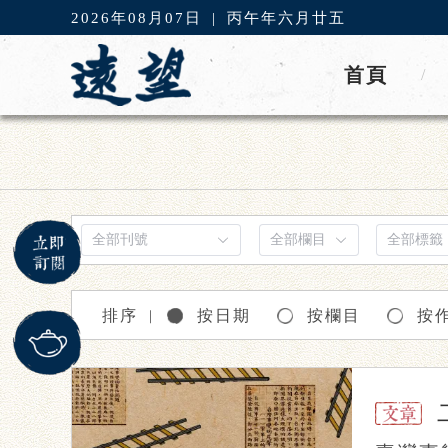
2026年08月07日
|
丙午年六月廿五
首頁
/
排序
按日期
按欄目
按
｜