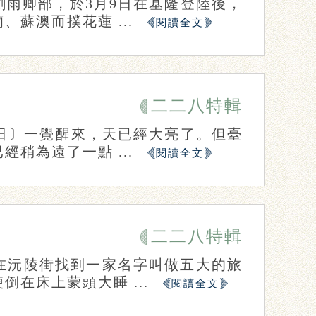
雨卿部，於3月9日在基隆登陸後，
蘇澳而撲花蓮 ...
閱讀全文
二二八特輯
日〕一覺醒來，天已經大亮了。但臺
稍為遠了一點 ...
閱讀全文
二二八特輯
在沅陵街找到一家名字叫做五大的旅
在床上蒙頭大睡 ...
閱讀全文