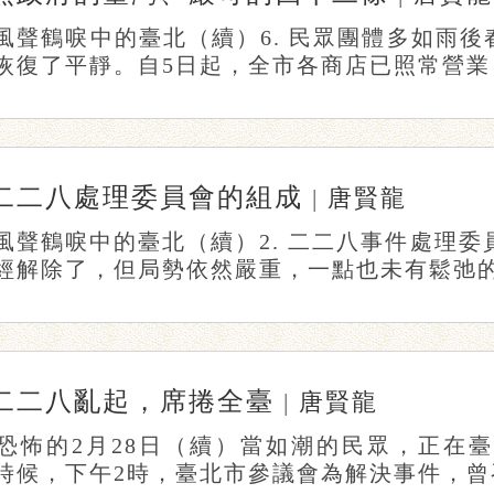
風聲鶴唳中的臺北（續）6. 民眾團體多如雨
恢復了平靜。自5日起，全市各商店已照常營業，
二二八處理委員會的組成
|
唐賢龍
風聲鶴唳中的臺北（續）2. 二二八事件處理委
經解除了，但局勢依然嚴重，一點也未有鬆弛的象
二二八亂起，席捲全臺
|
唐賢龍
恐怖的2月28日（續）當如潮的民眾，正在
時候，下午2時，臺北市參議會為解決事件，曾召