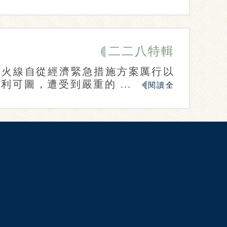
二二八特輯
導火線自從經濟緊急措施方案厲行以
可圖，遭受到嚴重的 ...
閱讀全