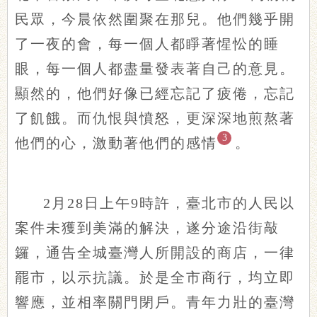
民眾，今晨依然圍聚在那兒。他們幾乎開
了一夜的會，每一個人都睜著惺忪的睡
眼，每一個人都盡量發表著自己的意見。
顯然的，他們好像已經忘記了疲倦，忘記
了飢餓。而仇恨與憤怒，更深深地煎熬著
3
他們的心，激動著他們的感情
。
2月28日上午9時許，臺北市的人民以
案件未獲到美滿的解決，遂分途沿街敲
鑼，通告全城臺灣人所開設的商店，一律
罷市，以示抗議。於是全市商行，均立即
響應，並相率關門閉戶。青年力壯的臺灣