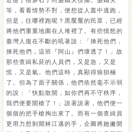
近撿了很多石子向盛鐵夫投擲。盛鐵夫
等，看看情勢不對，便想從人叢中逃跑，
但是，往哪裡跑呢？黑黶黶的民眾，已經
將他們重重地圍在人堆裡了。有些憤怒的
臺灣人復在不斷的吼著說：「捶死他們，
捶死他們，這班『阿山』們壞透了！」故
那些查緝私菸的人員們，又是急，又是
慌，又是氣。他們這時，真顯得狼狽極
了。但為了面子關係，他們依然毫不示弱
的說：「快點散開，如你們再不守秩序，
我們便要開槍了！」說著說著，他們便一
個個的把手槍掏出來了。而有一個查緝員
更用力想剝開林江邁的手，企圖將她撇開