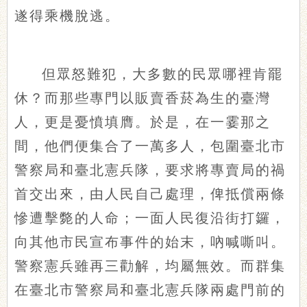
遂得乘機脫逃。
但眾怒難犯，大多數的民眾哪裡肯罷
休？而那些專門以販賣香菸為生的臺灣
人，更是憂憤填膺。於是，在一霎那之
間，他們便集合了一萬多人，包圍臺北市
警察局和臺北憲兵隊，要求將專賣局的禍
首交出來，由人民自己處理，俾抵償兩條
慘遭擊斃的人命；一面人民復沿街打鑼，
向其他市民宣布事件的始末，吶喊嘶叫。
警察憲兵雖再三勸解，均屬無效。而群集
在臺北市警察局和臺北憲兵隊兩處門前的