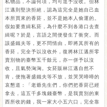
私物品，不論何項，均可逕予沒收。但林
江邁則堅決拒絕，認為這完全是她自己血
本所買來的香菸，並不是她本人偷運的。
假如要查緝私菸，為什麼不到各港口去查
緝呢？於是，言語之間便發生了衝突。而
該盛鐵夫等，更不問情由，即將其所有的
香菸，完全予以沒收外，復將林江邁所零
賣別物的臺幣五千餘元，亦一併予以沒
收，且氣勢洶洶。女菸販林江邁自然不
肯，便拖著盛鐵夫等不放，並哭哭啼啼的
哀懇道：「老爺先生們，你們把香菸已經
拿去，這五千多塊錢臺幣，是我賣別的東
西所收的錢，我一家大小五六口，完全靠