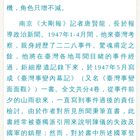
機，角色只增不減。
南京《大剛報》記者唐賢龍，長於報
導政治新聞。1947年1-4月間，他來臺灣考
察，親身經歷了二二八事件。驚魂甫定之
餘，他將在臺灣各地耳聞目睹的事件經
過，鉅細靡遺記錄下來，於1947年5月寫
成《臺灣事變內幕記》（又名《臺灣事變
面面觀》）一書。全文共分4卷，從事件前
夕的山雨欲來，一直寫到事件過後的責任
檢討。由於作者對所見所聞秉筆直書，此
書經常被臺獨派引用來說明陳儀的失政及
國軍的鎮壓；然而，對於書中所述國軍登