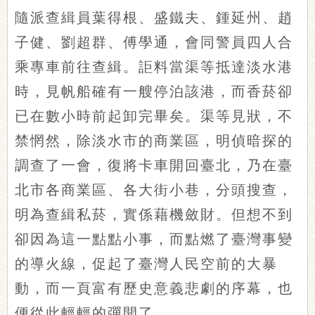
隨派查緝員葉得根、盛鐵夫、鍾延州、趙
子健、劉超群、傅學通，會同警員四人合
乘專車前往查緝。詎料當渠等抵達淡水港
時，見帆船確有一艘停泊該港，而香菸卻
已在數小時前起卸完畢矣。渠等見狀，不
禁惘然，除淡水市的商業區，明偵暗探的
調查了一會，復將卡車開回臺北，乃在臺
北市各商業區、各大街小巷，分頭搜查，
明為查緝私菸，實係藉機斂財。但想不到
卻因為這一點點小事，而點燃了臺灣事變
的導火線，促起了臺灣人民空前的大暴
動，而一頁富有歷史意義悲劇的序幕，也
便從此輕輕的彈開了。