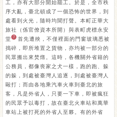
工，亦有大部分開始罷工。於是，全市秩
序大亂，臺北頓成了一個恐怖的世界，到
處看到火光，隨時均聞打聲。本町正華大
旅社（係官僚資本所開）與表町虎標永安
7
堂
首先遭殃，不僅裡面的門窗玻璃悉被
搗碎，即所堆置之貨物，亦均被一部分的
民眾搬出來焚燬。這時，各機關外省籍的
公務員，都像喪家之犬一樣，跑的跑、躲
的躲，到處被臺灣人追逐，到處被臺灣人
毆打；而由各地乘汽車火車到臺北的旅
客，凡是外省人，只要一下車，即被瘋狂
的民眾予以毒打，故在臺北火車站和萬華
車站上被打死的外省人至夥。有的外省