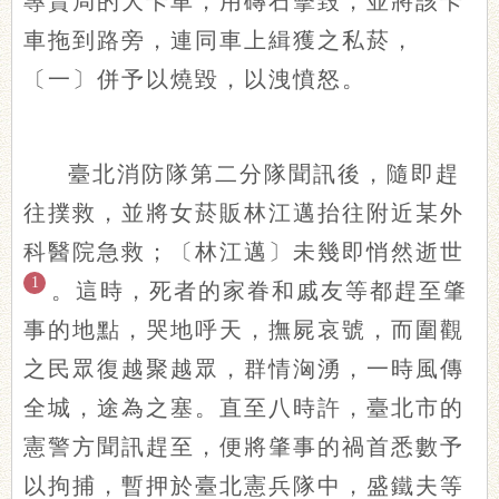
專賣局的大卡車，用磚石擊毀，並將該卡
車拖到路旁，連同車上緝獲之私菸，
〔一〕併予以燒毀，以洩憤怒。
臺北消防隊第二分隊聞訊後，隨即趕
往撲救，並將女菸販林江邁抬往附近某外
科醫院急救；〔林江邁〕未幾即悄然逝世
1
。這時，死者的家眷和戚友等都趕至肇
事的地點，哭地呼天，撫屍哀號，而圍觀
之民眾復越聚越眾，群情洶湧，一時風傳
全城，途為之塞。直至八時許，臺北市的
憲警方聞訊趕至，便將肇事的禍首悉數予
以拘捕，暫押於臺北憲兵隊中，盛鐵夫等