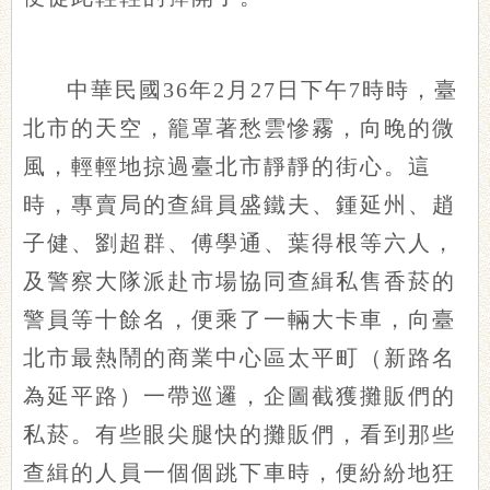
中華民國36年2月27日下午7時時，臺
北市的天空，籠罩著愁雲慘霧，向晚的微
風，輕輕地掠過臺北市靜靜的街心。這
時，專賣局的查緝員盛鐵夫、鍾延州、趙
子健、劉超群、傅學通、葉得根等六人，
及警察大隊派赴市場協同查緝私售香菸的
警員等十餘名，便乘了一輛大卡車，向臺
北市最熱鬧的商業中心區太平町（新路名
為延平路）一帶巡邏，企圖截獲攤販們的
私菸。有些眼尖腿快的攤販們，看到那些
查緝的人員一個個跳下車時，便紛紛地狂