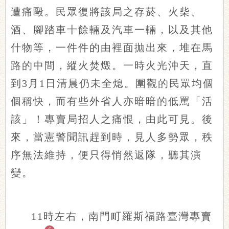
遭痛毆。民眾復將該局之存菸、火柴、
酒、腳踏車十餘輛及汽車一輛，以及其他
什物等，一件件的由裡面拋出來，堆在馬
路的中間，縱火焚燬。一時火光沖天，直
到3月1日清晨仍未全熄。圍觀的民眾均個
個稱快，而有些外省人亦暗暗的低罵「活
該」！專賣局招人之痛恨，由此可見。後
來，當憲警聞訊趕到時，見人多勢眾，秩
序無法維持，便只得悄然返隊，聽其演
變。
11時左右，南門町羅斯福路臺灣專賣