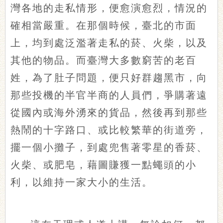
灣各地的走私情形，便愈演愈烈，情況的
確相當嚴重。在那個時候，臺北的市面
上，均到處泛濫著走私的菸、火柴，以及
其他的物品。而臺灣大多數窮苦的老百
姓，為了肚子問題，便只好群趨黑市，向
那些投機的半官半商的人員們，爭購著遠
從國內或海外湧來的貨品，然後再到那些
熱鬧的十字路口、或比較繁華的街道旁，
擺一個小攤子，到處兜售著零星的香菸、
火柴、或肥皂，藉圖賺獲一點蠅頭的小
利，以維持一家大小的生活。