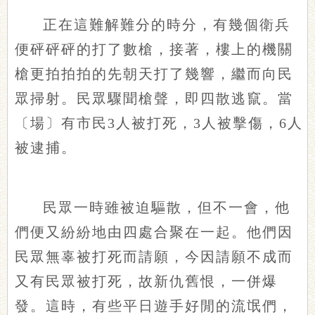
正在這難解難分的時分，有幾個衛兵
便砰砰砰的打了數槍，接著，樓上的機關
槍更拍拍拍的先朝天打了幾響，繼而向民
眾掃射。民眾驟聞槍聲，即四散逃竄。當
〔場〕有市民3人被打死，3人被擊傷，6人
被逮捕。
民眾一時雖被迫驅散，但不一會，他
們便又紛紛地由四處合聚在一起。他們因
民眾無辜被打死而請願，今因請願不成而
又有民眾被打死，故新仇舊恨，一併爆
發。這時，有些平日遊手好閒的流氓們，