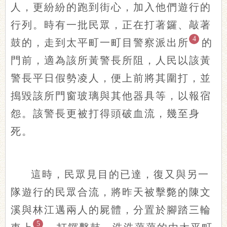
人，更紛紛的跑到街心，加入他們遊行的
行列。時有一批民眾，正在打著鑼、敲著
4
鼓的，走到太平町一町目警察派出所
的
門前，適為該所黃警長所阻，人民以該黃
警長平日假勢凌人，便上前將其圍打，並
搗毀該所門窗玻璃與其他器具等，以報宿
怨。該警長更被打得頭破血流，幾至身
死。
這時，民眾見目的已達，復又與另一
隊遊行的民眾合流，將昨天被擊斃的陳文
溪與林江邁兩人的屍體，分置於腳踏三輪
5