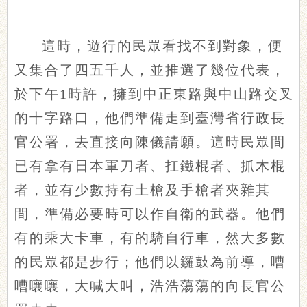
這時，遊行的民眾看找不到對象，便
又集合了四五千人，並推選了幾位代表，
於下午1時許，擁到中正東路與中山路交叉
的十字路口，他們準備走到臺灣省行政長
官公署，去直接向陳儀請願。這時民眾間
已有拿有日本軍刀者、扛鐵棍者、抓木棍
者，並有少數持有土槍及手槍者夾雜其
間，準備必要時可以作自衛的武器。他們
有的乘大卡車，有的騎自行車，然大多數
的民眾都是步行；他們以鑼鼓為前導，嘈
嘈嚷嚷，大喊大叫，浩浩蕩蕩的向長官公