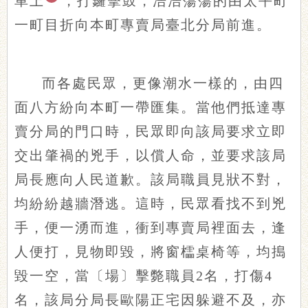
車上
，打鑼擊鼓，浩浩蕩蕩的由太平町
一町目折向本町專賣局臺北分局前進。
而各處民眾，更像潮水一樣的，由四
面八方紛向本町一帶匯集。當他們抵達專
賣分局的門口時，民眾即向該局要求立即
交出肇禍的兇手，以償人命，並要求該局
局長應向人民道歉。該局職員見狀不對，
均紛紛越牆潛逃。這時，民眾看找不到兇
手，便一湧而進，衝到專賣局裡面去，逢
人便打，見物即毀，將窗櫺桌椅等，均搗
毀一空，當〔場〕擊斃職員2名，打傷4
名，該局分局長歐陽正宅因躲避不及，亦