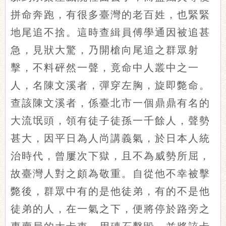
拼命奔跑，有很多臺灣的老百姓，也緊緊
地尾追不捨。這時查緝員傅學通因被追甚
急，見狀大驚，乃開槍向尾追之群眾射
擊，不料砰然一聲，竟命中人叢中之一
人，名陳文溪者，彈穿左胸，旋即斃命。
查該陳文溪者，係臺北市一個鼎鼎有名的
大流氓頭，領有徒子徒孫一千餘人，聲勢
甚大，因平日為人尚講義氣，於日本人統
治時代，曾屢次下獄，且不為威勢所屈，
故臺灣人對之頗為敬重。自從他不幸被擊
斃後，群眾中有的是他徒弟，有的不是他
徒弟的人，在一氣之下，便將停於路旁之