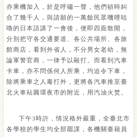
亦乘機加入，於是呼嘯一聲，他們頓時糾
合了幾千人，與請願的一萬餘民眾嘰哩咕
嚕的日本語講了一會後，便即四面散開，
分別把守各交通要道、各公共場所、各旅
館商店，看到外省人，不分男女老幼，無
論軍警官商，一律予以毆打。而看到汽車
卡車，亦不問係何人所乘，均迫令下車，
除將乘車之人毒打外，更將各汽車推至臺
北火車站圓環夜市的附近，用汽油火焚。
下午3時許，情況格外嚴重，全臺北市
各學校的學生均全部罷課，各機關臺籍員