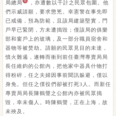
6
局總局
，亦遭數以千計之民眾包圍。他
們示威請願，要求懲兇。幸憲警在事先即
已戒備，預為防範，且該局建築堅實，門
戶早已緊閉，方未遭搗毀；僅該局的俱樂
部和窗戶上的玻璃，及一部分職員宿舍和
器物等被焚劫。請願的民眾見目的未達，
憤火難遏，遂轉而衝到前任臺灣專賣局局
長任維鈞的公館內，把他家中器具什物打
得粉碎，任之夫婦因事前聞訊躲避，僅以
身免。但任之僕役們卻被打死3人。而新任
專賣局局長陳鶴聲之公館內亦被民眾搗
毀，幸未傷人。時陳鶴聲，正在上海，故
未殃及。