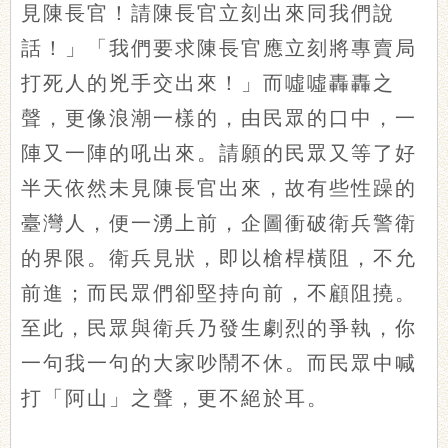
見陳長官！請陳長官立刻出來同我們說
話！」「我們要求陳長官應立刻將專賣局
打死人的兇手交出來！」而噓噓轟轟之
聲，更像浪潮一樣的，由民眾的口中，一
陣又一陣的吼出來。請願的民眾又等了好
半天依然未見陳長官出來，故有些性躁的
臺灣人，便一湧上前，企圖衝破衛兵警衛
的界限。衛兵見狀，即以槍桿橫阻，不允
前進；而民眾們卻堅持向前，不顧阻撓。
至此，民眾與衛兵乃發生劇烈的爭執，你
一句我一句的大家吵鬧不休。而民眾中喊
打「阿山」之聲，更不絕於耳。