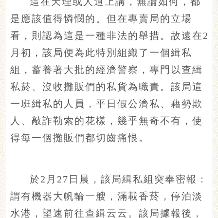
這在天理或人道上講，無論如何，都
是應該值得憐憫的。但在專賣局的立場
看，則認為這是一種非法的舉措。故遠在2
月初，該局便為此特別組織了一個緝私
組，蓄養著大批的經濟警察，專門以查緝
私菸、沒收攤販們的私貨為職責。該局這
一班緝私的人員，平日假公濟私、藉勢欺
人、敲詐勒索的花樣，幾乎無奇不有，使
得每一個攤販們都切齒痛恨。
於2月27日晨，該局緝私組突奉密報：
謂有機器大帆輪一艘，滿載香菸，停泊淡
水港，望速前往查緝云云。該局據報後，