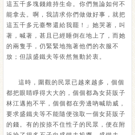
這五千多塊錢維持生命。你們無論如何不
能拿去。啊，我請求你們做做好事，就把
這五千多元臺幣還給我罷！」她哭著，叫
著，喊著，甚且已經睡倒在地上了，而她
的兩隻手，仍緊緊地拖著他們的衣服不
放；但該盛鐵夫等依然無動於衷。
這時，圍觀的民眾已越來越多，個個
都把眼睛睜得大大的，個個都為女菸販子
林江邁抱不平，個個都在旁邊吶喊助威，
要求盛鐵夫等不能隨便強取一個女菸販子
的錢。有的按捺不住性子的民眾，便在附