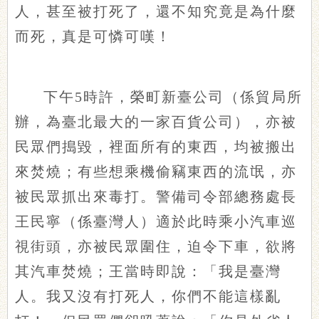
人，甚至被打死了，還不知究竟是為什麼
而死，真是可憐可嘆！
下午5時許，榮町新臺公司（係貿局所
辦，為臺北最大的一家百貨公司），亦被
民眾們搗毀，裡面所有的東西，均被搬出
來焚燒；有些想乘機偷竊東西的流氓，亦
被民眾抓出來毒打。警備司令部總務處長
王民寧（係臺灣人）適於此時乘小汽車巡
視街頭，亦被民眾圍住，迫令下車，欲將
其汽車焚燒；王當時即說：「我是臺灣
人。我又沒有打死人，你們不能這樣亂