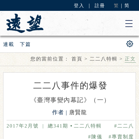
登入
｜
註冊
繁
｜
简
連載
下篇
您的當前位置：
首頁
>
二二八特輯
>
正文
二二八事件的爆發
《臺灣事變內幕記》（一）
作者 |
唐賢龍
2017年2月號
|
總341期
二二八特輯
#二二八
#陳儀
#專賣制度