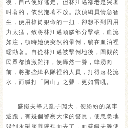
後，自己便好逃走。但林江邁卻老是哭著
叫著的，依然拖著不放。該偵緝員情急智
生，便用槍筒狠命的一扭，卻想不到因用
力太猛，致將林江邁頭腦部分擊破，血流
如注，頓時她便突然的暈倒，躺在血泊裡
蠕動著。自從林江邁被擊倒地後，圍觀的
民眾都憤激難抑，便轟然一聲，蜂湧向
前，將那些緝私隊裡的人員，打得落花流
水，而喊打「阿山」之聲，更如雷吼。
盛鐵夫等見亂子闖大，便紛紛的棄車
逃跑，有幾個警察大隊的警員，便急急地
躲到永樂座戲院裡面去了，而盛鐵夫等便