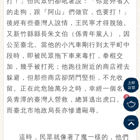
打！」但民眾們卻吼著說：「你是外省人
的走狗，跟『阿山』們做官，也要打！」
後經有些臺灣人說情，王民寧才得脫險。
又新竹縣縣長朱文伯（係青年黨人），因
公至臺北。當他的小汽車剛行到太平町中
段時，即被民眾拖下車來毒打，拳棍交
加，幾乎被打死；他跑往附近的商店裡去
躲避，但那些商店卻閉門堅拒，不允收
留。正在此危險萬分之時，幸經一個名叫
8
吳青潭的臺灣人營救，總算逃出虎口。
而臺北市地政局長亦慘遭毆辱。
這時，民眾就像著了魔一樣的，他們