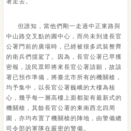
署走去。
但誰知，當他們剛一走過中正東路與
中山路交叉點的圓中心，而尚未到達長官
公署門前的廣場時，已經被很多武裝整齊
的衛兵們擋駕了。因為，長官公署已早獲
密報，說民眾即將來長官公署請願，故該
署已預作準備，將臺北市所有的機關槍，
均予集中，以長官公署巍峨的大樓為核
心，幾乎每一層高樓上面都架有最新式的
機關槍，其餘長官公署的東南西北四周
圍，亦均布置了機關槍的陣地，由警備總
司令部的軍隊在嚴密的警備。