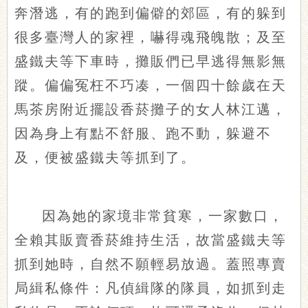
奔潛逃，有的跑到偏僻的郊區，有的躲到
很多臺灣人的家裡，嚇得魂飛魄散；及至
盛鐵夫等下車時，攤販們已早逃得無影無
蹤。偏偏冤枉不巧凑，一個四十餘歲在天
馬茶房附近擺設香菸攤子的女人林江邁，
因為身上有點不舒服、跑不動，躲避不
及，便被盛鐵夫等抓到了。
因為她的家境非常貧寒，一家數口，
全賴其販賣香菸維持生活，故當盛鐵夫等
抓到她時，自然不願輕易放過。蓋照專賣
局緝私條件：凡偵緝隊的隊員，如抓到走