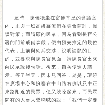
這時，陳儀穩坐在富麗堂皇的會議室
內，正與一班高級幕僚們在集會商討，籌
謀對策；而請願的民眾，因為看到長官公
署的門前戒備森嚴，便由預先推定的幾位
代表，上前與衛兵交涉，說明請願的目
的，並要求與陳長官見面，請陳長官出來
向民眾說幾句話。後來，衛兵便進去請
示。等了半天，因未見回答，於是，環繞
在廣場中心和擁塞在中山路右側以及中正
東路附近的民眾，便又鼓噪起來，而民眾
間有的人更大聲吶喊的說：「我們一定要