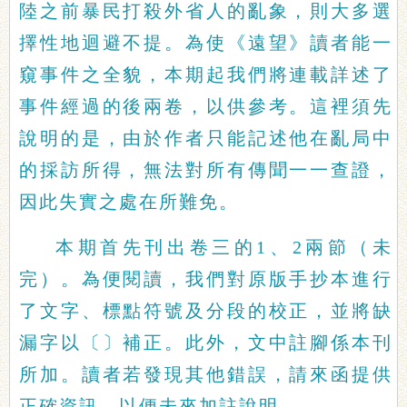
陸之前暴民打殺外省人的亂象，則大多選
擇性地迴避不提。為使《遠望》讀者能一
窺事件之全貌，本期起我們將連載詳述了
事件經過的後兩卷，以供參考。這裡須先
說明的是，由於作者只能記述他在亂局中
的採訪所得，無法對所有傳聞一一查證，
因此失實之處在所難免。
本期首先刊出卷三的1、2兩節（未
完）。為便閱讀，我們對原版手抄本進行
了文字、標點符號及分段的校正，並將缺
漏字以〔〕補正。此外，文中註腳係本刊
所加。讀者若發現其他錯誤，請來函提供
正確資訊，以便未來加註說明。