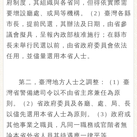
府制度，其組織與各省同，但得依實際需
要增設廳處、或局等機構。（2）臺灣各縣
市長，提前民選，其辦法及日期，由省參
議會擬具，呈報內政部核准施行；在縣市
長未舉行民選以前，由省政府委員會依法
任用，並儘量選用本省人士。
第二，臺灣地方人士之調整：（1）臺
灣省警備總司令以不由省主席兼任為原
則。（2）省政府委員及各廳、處、局、長
以儘先選用本省人士為原則。（3）政府或
其他事業之職員，凡同一職務或官階者無
論本省外省人員其待遇應一律平等。