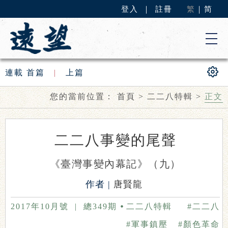
登入
｜
註冊
繁
｜
简
連載
首篇
|
上篇
您的當前位置：
首頁
>
二二八特輯
>
正文
二二八事變的尾聲
《臺灣事變內幕記》（九）
作者 |
唐賢龍
2017年10月號
|
總349期
二二八特輯
#二二八
#軍事鎮壓
#顏色革命