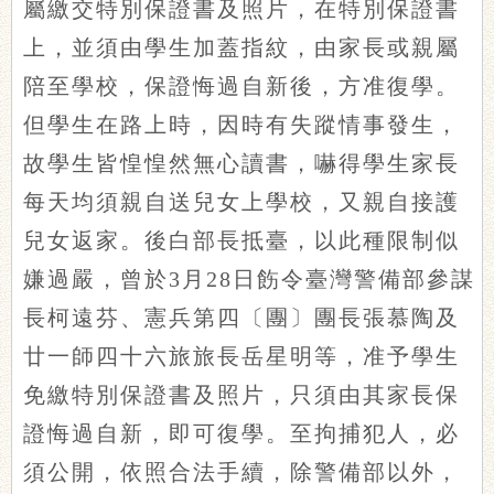
屬繳交特別保證書及照片，在特別保證書
上，並須由學生加蓋指紋，由家長或親屬
陪至學校，保證悔過自新後，方准復學。
但學生在路上時，因時有失蹤情事發生，
故學生皆惶惶然無心讀書，嚇得學生家長
每天均須親自送兒女上學校，又親自接護
兒女返家。後白部長抵臺，以此種限制似
嫌過嚴，曾於3月28日飭令臺灣警備部參謀
長柯遠芬、憲兵第四〔團〕團長張慕陶及
廿一師四十六旅旅長岳星明等，准予學生
免繳特別保證書及照片，只須由其家長保
證悔過自新，即可復學。至拘捕犯人，必
須公開，依照合法手續，除警備部以外，