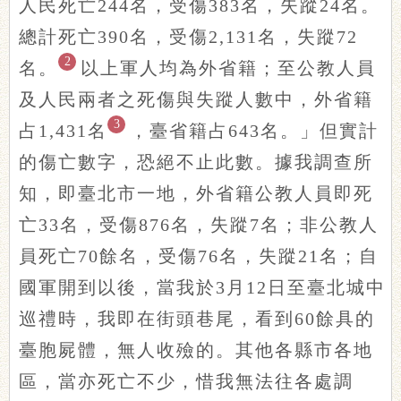
人民死亡244名，受傷383名，失蹤24名。
總計死亡390名，受傷2,131名，失蹤72
2
名。
以上軍人均為外省籍；至公教人員
及人民兩者之死傷與失蹤人數中，外省籍
3
占1,431名
，臺省籍占643名。」但實計
的傷亡數字，恐絕不止此數。據我調查所
知，即臺北市一地，外省籍公教人員即死
亡33名，受傷876名，失蹤7名；非公教人
員死亡70餘名，受傷76名，失蹤21名；自
國軍開到以後，當我於3月12日至臺北城中
巡禮時，我即在街頭巷尾，看到60餘具的
臺胞屍體，無人收殮的。其他各縣市各地
區，當亦死亡不少，惜我無法往各處調