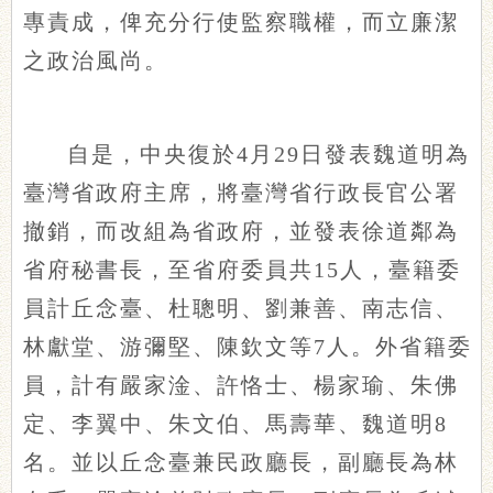
專責成，俾充分行使監察職權，而立廉潔
之政治風尚。
自是，中央復於4月29日發表魏道明為
臺灣省政府主席，將臺灣省行政長官公署
撤銷，而改組為省政府，並發表徐道鄰為
省府秘書長，至省府委員共15人，臺籍委
員計丘念臺、杜聰明、劉兼善、南志信、
林獻堂、游彌堅、陳欽文等7人。外省籍委
員，計有嚴家淦、許恪士、楊家瑜、朱佛
定、李翼中、朱文伯、馬壽華、魏道明8
名。並以丘念臺兼民政廳長，副廳長為林