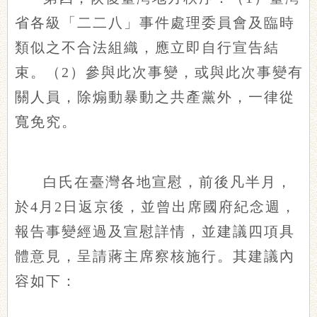
省各級「二二八」事件處理委員會及臨時
類似之不合法組織，應立即自行宣告結
束。（2）參與此次事變，或與此次事變有
關人員，除煽動暴動之共產黨外，一律從
寬免究。
白氏在臺灣各地宣慰，前後凡半月，
於4月2日返京後，並曾出席國府紀念週，
報告事變經過及宣慰詳情，並建議四項具
體意見，呈請蔣主席察核施行。其建議內
容如下：