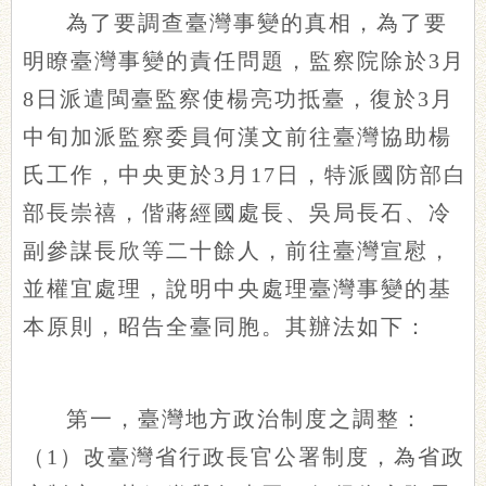
為了要調查臺灣事變的真相，為了要
明瞭臺灣事變的責任問題，監察院除於3月
8日派遣閩臺監察使楊亮功抵臺，復於3月
中旬加派監察委員何漢文前往臺灣協助楊
氏工作，中央更於3月17日，特派國防部白
部長崇禧，偕蔣經國處長、吳局長石、冷
副參謀長欣等二十餘人，前往臺灣宣慰，
並權宜處理，說明中央處理臺灣事變的基
本原則，昭告全臺同胞。其辦法如下：
第一，臺灣地方政治制度之調整：
（1）改臺灣省行政長官公署制度，為省政