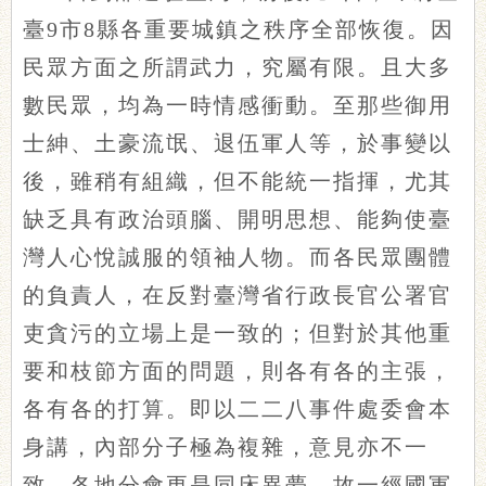
臺9市8縣各重要城鎮之秩序全部恢復。因
民眾方面之所謂武力，究屬有限。且大多
數民眾，均為一時情感衝動。至那些御用
士紳、土豪流氓、退伍軍人等，於事變以
後，雖稍有組織，但不能統一指揮，尤其
缺乏具有政治頭腦、開明思想、能夠使臺
灣人心悅誠服的領袖人物。而各民眾團體
的負責人，在反對臺灣省行政長官公署官
吏貪污的立場上是一致的；但對於其他重
要和枝節方面的問題，則各有各的主張，
各有各的打算。即以二二八事件處委會本
身講，內部分子極為複雜，意見亦不一
致，各地分會更是同床異夢。故一經國軍