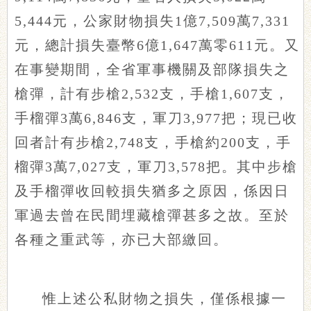
5,444元，公家財物損失1億7,509萬7,331
元，總計損失臺幣6億1,647萬零611元。又
在事變期間，全省軍事機關及部隊損失之
槍彈，計有步槍2,532支，手槍1,607支，
手榴彈3萬6,846支，軍刀3,977把；現已收
回者計有步槍2,748支，手槍約200支，手
榴彈3萬7,027支，軍刀3,578把。其中步槍
及手榴彈收回較損失猶多之原因，係因日
軍過去曾在民間埋藏槍彈甚多之故。至於
各種之重武等，亦已大部繳回。
惟上述公私財物之損失，僅係根據一