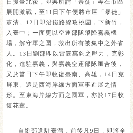
日援臺北後，即與所謂「暴徒」等在市區
展開激戰，至11日下午便將市區「暴徒」
肅清。12日即沿鐵路線攻桃園，下新竹，
入臺中；一面更以空運部隊飛降嘉義機
場，解守軍之圍，救出所有被集中之外省
人。13日劉部即以雷霆萬鈞之壓力，克彰
化，進駐嘉義，與嘉義空運部隊匯合後，
又於當日下午即收復臺南、高雄，14日克
屏東。這是西海岸線方面軍事進展之情
形。至東海岸線方面之國軍，亦於17日收
復花蓮。
自劉部進駐臺灣，前後凡9日，即將全