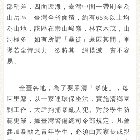
部稍差，四面環海，臺灣中間一帶則全為
山岳區。臺灣全省面積，約有65%以上均
為山地，該區在崇山峻嶺，林森木茂，山
洞極多。如有所謂「暴徒」藏匿其間，軍
隊若全恃武力，欲將其一網撲滅，實不容
易。
全臺各地，為了要肅清「暴徒」，每
區里鄰，以十家連環保坐法，實施清鄉圍
剿工作，大肆拘捕暴亂人犯。對於學生防
範更嚴，據臺灣警備總司令部規定：凡曾
參加暴動之青年學生，必須由其家長或親