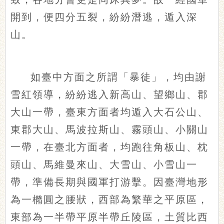
開到，便四分五裂，紛紛潛逃，遁入深
山。
如臺中方面之所謂「暴徒」，均由謝
雪紅領導，紛紛逃入新高山、望鄉山、郡
大山一帶，臺東方面者均遁入大石公山、
東郡大山、馬波拉斯山、霧頭山、小關山
一帶，在臺北方面者，均跑往角板山、枕
頭山、馬維曼來山、大雪山、小雪山一
帶，準備長期與國軍打游擊。因臺灣地形
為一橢圓之腰狀，西部為繁華之平原區，
東部為一半帶平原半帶丘陵區，土質比西