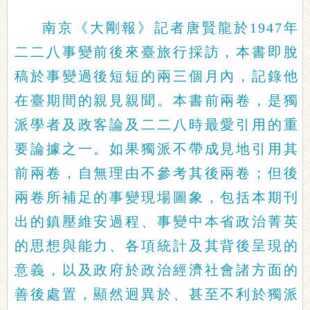
南京《大剛報》記者唐賢龍於1947年
二二八事變前後來臺旅行採訪，本書即脫
稿於事變過後短短的兩三個月內，記錄他
在臺期間的親見親聞。本書前兩卷，是獨
派學者及政客論及二二八時最愛引用的重
要論據之一。如果獨派不帶成見地引用其
前兩卷，自無理由不參考其後兩卷；但後
兩卷所補足的事變現場圖象，包括本期刊
出的鎮壓維安過程、事變中本省政治菁英
的思想與能力、各項統計及其背後呈現的
意義，以及政府於政治經濟社會諸方面的
善後處置，顯然迥異於、甚至不利於獨派