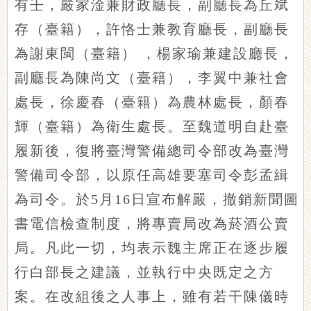
有壬，嚴家淦兼財政廳長，副廳長為丘斌
存（臺籍），許恪士兼教育廳長，副廳長
為謝東閩（臺籍） ，楊家瑜兼建設廳長，
副廳長為陳尚文（臺籍），李翼中兼社會
處長，徐慶春（臺籍）為農林處長，顏春
輝（臺籍）為衛生處長。至魏道明自赴臺
履新後，復將臺灣警備總司令部改為臺灣
警備司令部，以原任高雄要塞司令彭孟緝
為司令。於5月16日宣布解嚴，撤銷新聞圖
書電信檢查制度，將專賣局改為菸酒公賣
局。凡此一切，均表示魏主席正在逐步履
行白部長之建議，並執行中央既定之方
案。在改組後之人事上，雖有若干陳儀時