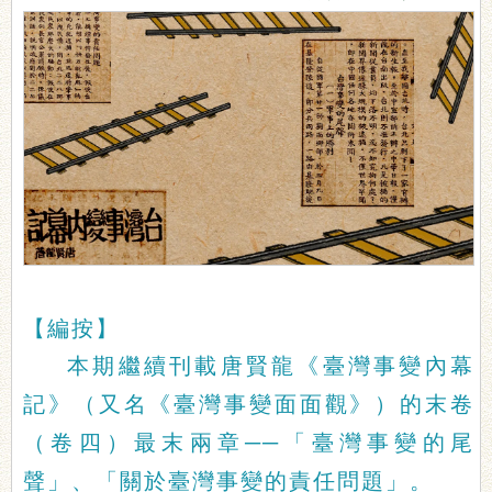
【編按】
本期繼續刊載唐賢龍《臺灣事變內幕
記》（又名《臺灣事變面面觀》）的末卷
（卷四）最末兩章──「臺灣事變的尾
聲」、「關於臺灣事變的責任問題」。