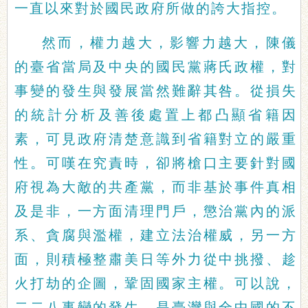
一直以來對於國民政府所做的誇大指控。
然而，權力越大，影響力越大，陳儀
的臺省當局及中央的國民黨蔣氏政權，對
事變的發生與發展當然難辭其咎。從損失
的統計分析及善後處置上都凸顯省籍因
素，可見政府清楚意識到省籍對立的嚴重
性。可嘆在究責時，卻將槍口主要針對國
府視為大敵的共產黨，而非基於事件真相
及是非，一方面清理門戶，懲治黨內的派
系、貪腐與濫權，建立法治權威，另一方
面，則積極整肅美日等外力從中挑撥、趁
火打劫的企圖，鞏固國家主權。可以說，
二二八事變的發生，是臺灣與全中國的不