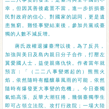
幸，但因其善後處置不當，進一步折損臺
民對政府的信心、對國家的認同，更是遺
患無窮。難怪事變結束後，參加共黨或臺
獨的人數不減反增。
蔣氏政權退據臺灣以後，為了反共，
加強與美日及島內親日分子合作，打壓左
翼愛國人士，益使親痛仇快。作者當年就
預言：「（二二八事變燃起的）熊熊火
焰，依然隨時有醞釀暴風雨的可能，依然
隨時有爆發更大事變的危機」。今日臺獨
氣焰高漲、反華大潮狂捲，幾個臺獨學生
即可占領立法院、攻打行政院；一場大陸