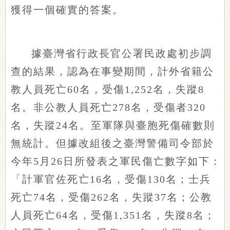
獲得一個確實的答案。
據臺灣省行政長官公署民政處初步調
查的結果，認為在事變期間，計外省籍公
教人員死亡60名，受傷1,252名，失蹤8
名。非公教人員死亡278名，受傷者320
名，失蹤24名。至軍隊與臺胞死傷確數則
無統計。但據改組後之臺灣警備司令部於
今年5月26日所發表之軍民傷亡數字如下：
「計軍官佐死亡16名，受傷130名；士兵
死亡74名，受傷262名，失蹤37名；公教
人員死亡64名，受傷1,351名，失蹤8名；