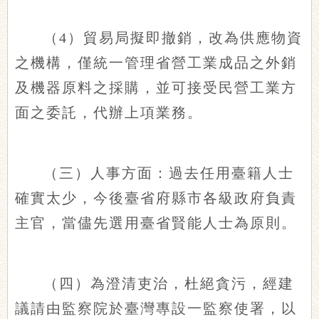
（4）貿易局擬即撤銷，改為供應物資
之機構，僅統一管理省營工業成品之外銷
及機器原料之採購，並可接受民營工業方
面之委託，代辦上項業務。
（三）人事方面：過去任用臺籍人士
確實太少，今後臺省府縣市各級政府負責
主官，當儘先選用臺省賢能人士為原則。
（四）為澄清吏治，杜絕貪污，經建
議請由監察院於臺灣專設一監察使署，以