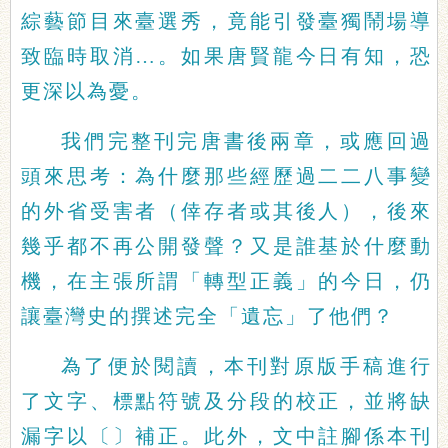
綜藝節目來臺選秀，竟能引發臺獨鬧場導
致臨時取消…。如果唐賢龍今日有知，恐
更深以為憂。
我們完整刊完唐書後兩章，或應回過
頭來思考：為什麼那些經歷過二二八事變
的外省受害者（倖存者或其後人），後來
幾乎都不再公開發聲？又是誰基於什麼動
機，在主張所謂「轉型正義」的今日，仍
讓臺灣史的撰述完全「遺忘」了他們？
為了便於閱讀，本刊對原版手稿進行
了文字、標點符號及分段的校正，並將缺
漏字以〔〕補正。此外，文中註腳係本刊