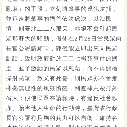
亂麻」的手段，立刻將肇事的兇犯逮捕，
並迅速將肇事的禍首依法處決，以洩民
憤，則臺北二二八那天，亦絕不會引起民
眾那麼大的騷動；假使在2月28日當民眾向
長官公署請願時，陳儀能立即出來向民眾
訓話，說明政府對於二二七緝菸事件的態
度，並予激動的民眾以慰藉，而不再開槍
掃射民眾，致又有死傷，則民眾亦不會那
樣毫無理性的瘋狂憤怒，到處肆意毆打外
省人；假使民眾在請願時，有違反社會秩
序、貽害他人生命的行動時，臺灣省行政
長官公署有足夠的兵力可以自衛，維持各