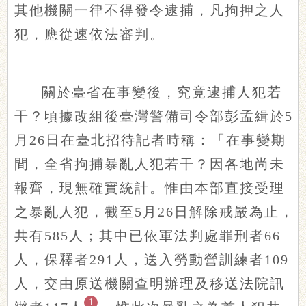
其他機關一律不得發令逮捕，凡拘押之人
犯，應從速依法審判。
關於臺省在事變後，究竟逮捕人犯若
干？頃據改組後臺灣警備司令部彭孟緝於5
月26日在臺北招待記者時稱：「在事變期
間，全省拘捕暴亂人犯若干？因各地尚未
報齊，現無確實統計。惟由本部直接受理
之暴亂人犯，截至5月26日解除戒嚴為止，
共有585人；其中已依軍法判處罪刑者66
人，保釋者291人，送入勞動營訓練者109
人，交由原送機關查明辦理及移送法院訊
1