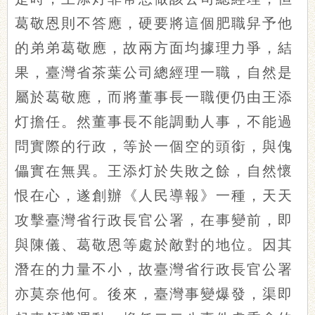
葛敬恩則不答應，硬要將這個肥職舁予他
的弟弟葛敬應，故兩方面均據理力爭，結
果，臺灣省茶葉公司總經理一職，自然是
屬於葛敬應，而將董事長一職便仍由王添
灯擔任。然董事長不能調動人事，不能過
問實際的行政，等於一個空的頭銜，與傀
儡實在無異。王添灯於失敗之餘，自然懷
恨在心，遂創辦《人民導報》一種，天天
攻擊臺灣省行政長官公署，在事變前，即
與陳儀、葛敬恩等處於敵對的地位。因其
潛在的力量不小，故臺灣省行政長官公署
亦莫奈他何。後來，臺灣事變爆發，渠即