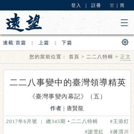
登入
｜
註冊
繁
｜
简
連載
首篇
|
上篇
|
下篇
您的當前位置：
首頁
>
二二八特輯
>
正文
二二八事變中的臺灣領導精英
《臺灣事變內幕記》（五）
作者 |
唐賢龍
2017年6月號
|
總345期
二二八特輯
#王添灯
#謝雪紅
#蔣渭川