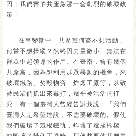
因：我們害怕共產黨那一套劇烈的破壞政
策！」
在事變期中，共產黨何嘗不想活動，
何嘗不想操縱？然終因力量微小，無法在
群眾中起領導的作用。在臺南，曾有幾個
共產黨，因為想利用群眾暴動的機會，來
破壞鐵路、焚毀物資、炸燬工廠等，以致
被民眾們抓出來毒打，幾乎被活活的打
死！有一個臺灣人曾經告訴我說：「我們
臺灣人是希望建設，不需要破壞的。假使
我們破壞了幾根鐵軌，炸壞了幾座橋樑，