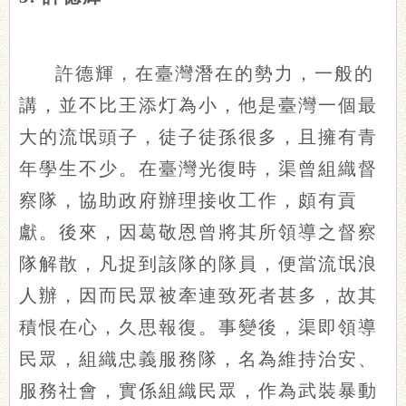
許德輝，在臺灣潛在的勢力，一般的
講，並不比王添灯為小，他是臺灣一個最
大的流氓頭子，徒子徒孫很多，且擁有青
年學生不少。在臺灣光復時，渠曾組織督
察隊，協助政府辦理接收工作，頗有貢
獻。後來，因葛敬恩曾將其所領導之督察
隊解散，凡捉到該隊的隊員，便當流氓浪
人辦，因而民眾被牽連致死者甚多，故其
積恨在心，久思報復。事變後，渠即領導
民眾，組織忠義服務隊，名為維持治安、
服務社會，實係組織民眾，作為武裝暴動