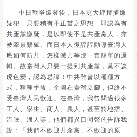
中日戰爭爆發後，日本更大肆搜捕嫌
疑犯，只要稍有不正當之思想，即認為有
共產黨嫌疑，是以即使不是共產黨人，亦
被牽累繫獄。而日本人復諄諄勸導臺灣人
應如何防共，怎樣滅共等那一套簡單的邏
輯。故臺灣人只要一提到共產黨，莫不談
虎色變，認為忌諱！中共雖曾以種種方
式，種種手段，企圖在臺灣立腳，但終不
受臺灣人民歡迎。在臺灣，我曾問過很多
工人、學生、商人、農人，甚至於地痞、
流氓、浪人等，他們都異口同聲的告訴我
說：「我們不歡迎共產黨。不歡迎的原