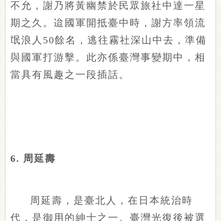
不允，謝乃將黃幽禁於民眾旅社中達一星
期之久。迨國軍開抵臺中時，謝方率領流
氓浪人50餘名，逃往霧社深山中去，準備
與國軍打游擊。此亦係臺灣事變期中，相
當具有風趣之一段插話。
6. 周延壽
周延壽，是臺北人，在日本統治時
代，是御用的紳士之一。臺灣光復後被選