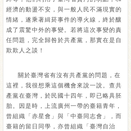
經濟的動盪不安，與一般人民不滿現實的
情緒，遂乘著緝菸事件的導火線，終於釀
成了震驚中外的事變。若將這次事變的責
任問題，完全歸咎於共產黨，那實在是自
欺欺人之談！
關於臺灣省有沒有共產黨的問題，在
這裡，我很想乘這個機會來說一說。查共
產黨在臺灣，於民國十四年，即已略具胚
胎。因是時，上流廣州一帶的臺籍青年，
曾組織「赤星會」與「中臺同志會」，而
臺籍的留日同學，亦曾組織「臺灣自治