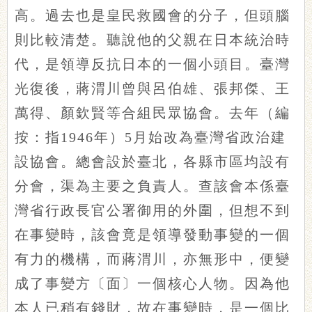
高。過去也是皇民救國會的分子，但頭腦
則比較清楚。聽說他的父親在日本統治時
代，是領導反抗日本的一個小頭目。臺灣
光復後，蔣渭川曾與呂伯雄、張邦傑、王
萬得、顏欽賢等合組民眾協會。去年（編
按：指1946年）5月始改為臺灣省政治建
設協會。總會設於臺北，各縣市區均設有
分會，渠為主要之負責人。查該會本係臺
灣省行政長官公署御用的外圍，但想不到
在事變時，該會竟是領導發動事變的一個
有力的機構，而蔣渭川，亦無形中，便變
成了事變方〔面〕一個核心人物。因為他
本人已稍有錢財，故在事變時，是一個比