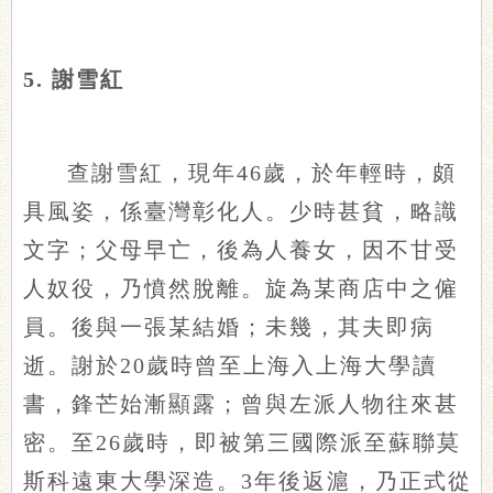
5. 謝雪紅
查謝雪紅，現年46歲，於年輕時，頗
具風姿，係臺灣彰化人。少時甚貧，略識
文字；父母早亡，後為人養女，因不甘受
人奴役，乃憤然脫離。旋為某商店中之僱
員。後與一張某結婚；未幾，其夫即病
逝。謝於20歲時曾至上海入上海大學讀
書，鋒芒始漸顯露；曾與左派人物往來甚
密。至26歲時，即被第三國際派至蘇聯莫
斯科遠東大學深造。3年後返滬，乃正式從