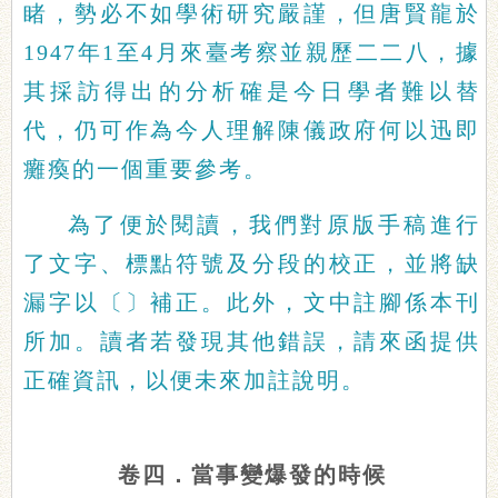
睹，勢必不如學術研究嚴謹，但唐賢龍於
1947年1至4月來臺考察並親歷二二八，據
其採訪得出的分析確是今日學者難以替
代，仍可作為今人理解陳儀政府何以迅即
癱瘓的一個重要參考。
為了便於閱讀，我們對原版手稿進行
了文字、標點符號及分段的校正，並將缺
漏字以〔〕補正。此外，文中註腳係本刊
所加。讀者若發現其他錯誤，請來函提供
正確資訊，以便未來加註說明。
卷四．當事變爆發的時候