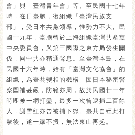
會」與「臺灣青年會」等。至民國十七年
時，在日臺胞，復組織「臺灣民族支
部」，受日本共黨領導，惟勢力不大。民
國十九年，臺胞曾於上海組織臺灣共產黨
中央委員會，與第三國際之東方局發生關
係，同中共亦稍通聲息。至臺灣本島，在
民國十六年時，始有「臺灣文化協會」的
組織，為臺共變相的機構。因日本秘密警
察圍補甚嚴，防範亦周，故於民國廿一年
時即被一網打盡，最多一次曾逮捕二百餘
人，謝雪紅亦曾被捕下獄。臺共自經此打
擊後，遂一蹶不振，無法東山再起。