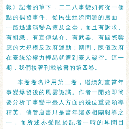
報》記者的筆下，二二八事變如何從一個
點的偶發事件、從民生經濟問題的層面，
一路迅速演變為擴及全臺，而且有訴求、
有組織、有宣傳媒介、有武器、有國際響
應的大規模反政府運動；期間，陳儀政府
在臺統治權力輕易就遭到臺人架空。這一
期，我們接著刊載該書的第四卷。
本卷卷名沿用第三卷，繼續刻畫當年
事變爆發後的風雲詭譎。作者一開始即簡
要分析了事變中臺人方面的幾位重要領導
精英。儘管唐書只是當年諸多相關報導之
一，而所述亦受限於記者一時的耳聞目