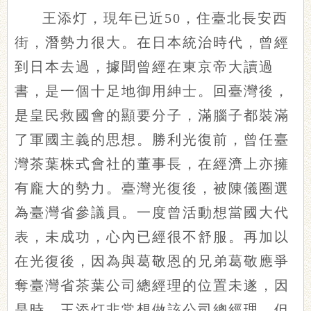
王添灯，現年已近50，住臺北長安西
街，潛勢力很大。在日本統治時代，曾經
到日本去過，據聞曾經在東京帝大讀過
書，是一個十足地御用紳士。回臺灣後，
是皇民救國會的顯要分子，滿腦子都裝滿
了軍國主義的思想。勝利光復前，曾任臺
灣茶葉株式會社的董事長，在經濟上亦擁
有龐大的勢力。臺灣光復後，被陳儀圈選
為臺灣省參議員。一度曾活動想當國大代
表，未成功，心內已經很不舒服。再加以
在光復後，因為與葛敬恩的兄弟葛敬應爭
奪臺灣省茶葉公司總經理的位置未遂，因
是時，王添灯非常想做該公司總經理，但