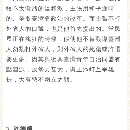
較不太激烈的溫和派，主張用和平適時
的、爭取臺灣省政治的改革。而主張不打
外省人的口號，也是他首先提出的。當民
眾正在瘋狂的時候，假使他不肯勸導臺灣
人勿亂打外省人，則外省人的死傷或許還
要更多。因其與復興臺灣青年自治同盟有
點淵源，故勢力甚大，與王添灯互爭雄
長，大有勢不兩立之態。
3. 許德輝