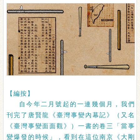
【編按】
自今年二月號起的一連幾個月，我們
刊完了唐賢龍《臺灣事變內幕記》（又名
《臺灣事變面面觀》）一書的卷三「當事
變爆發的時候」，看到在這位南京《大剛