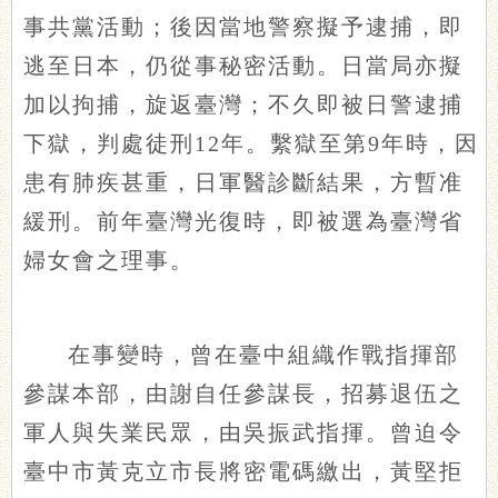
事共黨活動；後因當地警察擬予逮捕，即
逃至日本，仍從事秘密活動。日當局亦擬
加以拘捕，旋返臺灣；不久即被日警逮捕
下獄，判處徒刑12年。繫獄至第9年時，因
患有肺疾甚重，日軍醫診斷結果，方暫准
緩刑。前年臺灣光復時，即被選為臺灣省
婦女會之理事。
在事變時，曾在臺中組織作戰指揮部
參謀本部，由謝自任參謀長，招募退伍之
軍人與失業民眾，由吳振武指揮。曾迫令
臺中市黃克立市長將密電碼繳出，黃堅拒